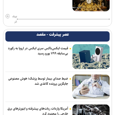
شبکه اول روسیه: اربعین یکی از بزرگ‌ترین راهپیمایی‌های جهان است
قالیباف: واقعیت‌ها را بپذیرید
بیش
تر
لزوم تعمیق همکاری‌های علمی و پژوهشی عراق و ایران
عصر پیشرفت - مقصد
دور هفتم مذاکرات لبنان و رژیم صهیونیستی در رم بدون نتیجه پایان
یافت
قیمت ایکس‌باکس سری ایکس در اروپا به رکورد
بی‌سابقه ۷۹۹ یورو رسید
سردار موسوی: بسیجیان دریا دل کاشان به وجود شما مباهات می‌کنیم
پنتاگون با افشای کمبود تسلیحات نشست برگزار می‌کند
ضبط صدای بیمار توسط پزشک؛ هوش مصنوعی
جایگزین پرونده کاغذی شد
آمریکا واردات ربات‌های پیشرفته و اینورترهای برق
خارجی را محدود کرد