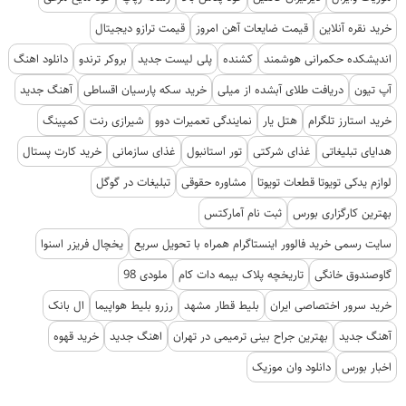
خرید نقره آنلاین
قیمت ضایعات آهن امروز
قیمت ترازو دیجیتال
اندیشکده حکمرانی هوشمند
کشنده
پلی لیست جدید
بروکر ترندو
دانلود اهنگ
آپ تیون
دریافت طلای آبشده از میلی
خرید سکه پارسیان اقساطی
آهنگ جدید
خرید استارز تلگرام
هتل یار
نمایندگی تعمیرات دوو
شیرازی رنت
کمپینگ
هدایای تبلیغاتی
غذای شرکتی
تور استانبول
غذای سازمانی
خرید کارت پستال
لوازم یدکی تویوتا قطعات تویوتا
مشاوره حقوقی
تبلیغات در گوگل
بهترین کارگزاری بورس
ثبت نام آمارکتس
سایت رسمی خرید فالوور اینستاگرام همراه با تحویل سریع
یخچال فریزر اسنوا
گاوصندوق خانگی
تاریخچه پلاک بیمه دات کام
ملودی 98
خرید سرور اختصاصی ایران
بلیط قطار مشهد
رزرو بلیط هواپیما
ال بانک
آهنگ جدید
بهترین جراح بینی ترمیمی در تهران
اهنگ جدید
خرید قهوه
اخبار بورس
دانلود وان موزیک