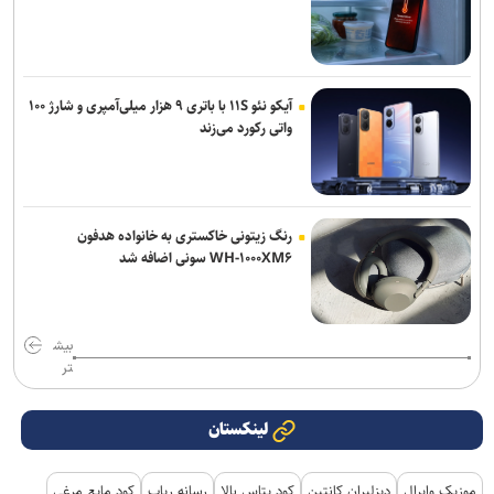
آیکو نئو ۱۱S با باتری ۹ هزار میلی‌آمپری و شارژ ۱۰۰
واتی رکورد می‌زند
رنگ زیتونی خاکستری به خانواده هدفون
WH-۱۰۰۰XM۶ سونی اضافه شد
بیش
تر
لینکستان
موزیک وایرال
دیزلیران کانتین
کود پتاس بالا
رسانه رپاپ
کود مایع مرغی