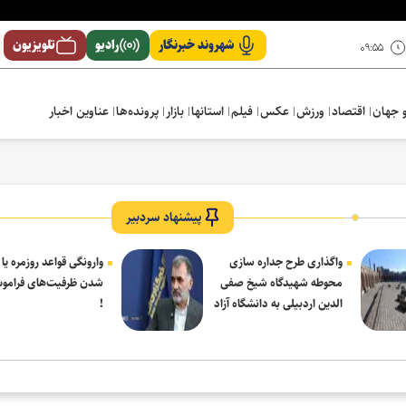
شهروند خبرنگار
رادیو
تلویزیون
۰۹:۵۵
 جهان
اقتصاد
ورزش
عکس
فیلم
استانها
بازار
پرونده‌ها
عناوین اخبار
پیشنهاد سردبیر
واگذاری طرح جداره سازی
وارونگی قواعد روزمره یا
محوطه شهیدگاه شیخ صفی
شدن ظرفیت‌های فرامو
الدین اردبیلی به دانشگاه آزاد
!
مشکین شهر