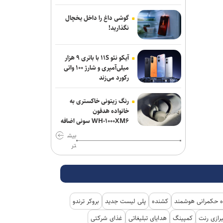
گوشی داغ را داخل یخچال
نگذارید!
آیکو نئو ۱۱S با باتری ۹ هزار
میلی‌آمپری و شارژ ۱۰۰ واتی
رکورد می‌زند
رنگ زیتونی خاکستری به
خانواده هدفون
WH-۱۰۰۰XM۶ سونی اضافه
شد
بیش
تر
 حکمرانی هوشمند
کشنده
پلی لیست جدید
بروکر ترندو
رازی رنت
کمپینگ
هدایای تبلیغاتی
غذای شرکتی