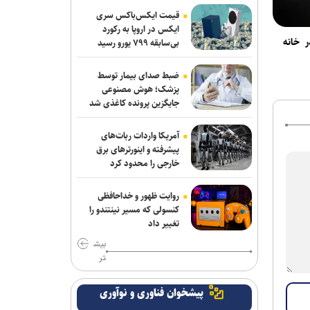
کشور پس از اتمام جنگ آغاز می‌شود
قیمت ایکس‌باکس سری
ایکس در اروپا به رکورد
 خانه
بی‌سابقه ۷۹۹ یورو رسید
ضرورت نفوذ فناوری دانشگاهی در زنجیره
ارزش و عبور از کشاورزی سنتی/ ۸۵ درصد
اراضی کشاورزی ایران خُرد اداره می‌شود
ضبط صدای بیمار توسط
پزشک؛ هوش مصنوعی
جایگزین پرونده کاغذی شد
آمریکا واردات ربات‌های
پیشرفته و اینورترهای برق
خارجی را محدود کرد
روایت ظهور و خداحافظی
کنسولی که مسیر نینتندو را
تغییر داد
بیش
تر
پیشخوان فناوری و نوآوری