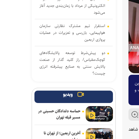
الکترونیکی از مرداد با زمان‌بندی جدید آغاز
می‌شود
استقرار تیم مشترک نظارتی سازمان
هواپیمایی، بازرسی و تعزیرات در عملیات
پروازی اربعین
دو پیش‌شرط توسعه پالایشگاه‌های
کوچک‌مقیاس/ راز کلید گذار از صنعت
پالایش سنتی به صنایع پیشرفته انرژی
چیست؟
ین
شکست آمریکا در میدان اقتصاد / آینده
 و
بازار جهانی غذا به سرنوشت تنش‌های
ویدیو
منطقه‌ای وابسته است
حماسه دلدادگان حسینی در
دیپلماسی همسایگی در تراز عالی؛ میزبانی
مسیر قبله تهران
سفارت ایران در اسلام‌آباد از ۶ وزیر کابینه
پاکستان
 شاهد
آخرین اربعین؛ از تهران تا