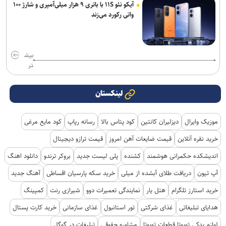
آیکو نئو ۱۱S با باتری ۹ هزار میلی‌آمپری و شارژ ۱۰۰
واتی رکورد می‌زند
بیش
تر
لینکستان
موزیک وایرال
دیزلیران کانتین
کود پتاس بالا
رسانه رپاپ
کود مایع مرغی
خرید نقره آنلاین
قیمت ضایعات آهن امروز
قیمت ترازو دیجیتال
اندیشکده حکمرانی هوشمند
کشنده
پلی لیست جدید
بروکر ترندو
دانلود اهنگ
آپ تیون
دریافت طلای آبشده از میلی
خرید سکه پارسیان اقساطی
آهنگ جدید
خرید استارز تلگرام
هتل یار
نمایندگی تعمیرات دوو
شیرازی رنت
کمپینگ
هدایای تبلیغاتی
غذای شرکتی
تور استانبول
غذای سازمانی
خرید کارت پستال
لوازم یدکی تویوتا قطعات تویوتا
مشاوره حقوقی
تبلیغات در گوگل