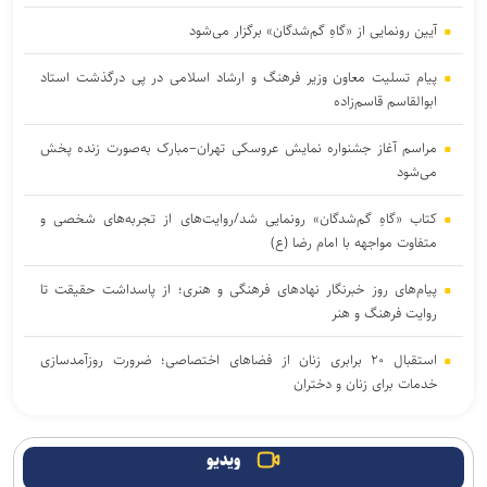
آیین رونمایی از «گاهِ گم‌شدگان» برگزار می‌شود
پیام تسلیت معاون وزیر فرهنگ و ارشاد اسلامی در پی درگذشت استاد
ابوالقاسم قاسم‌زاده
مراسم آغاز جشنواره نمایش عروسکی تهران–مبارک به‌صورت زنده پخش
می‌شود
کتاب «گاهِ گم‌شدگان» رونمایی شد/روایت‌های از تجربه‌های شخصی و
متفاوت مواجهه با امام رضا (ع)
پیام‌های روز خبرنگار نهادهای فرهنگی و هنری؛ از پاسداشت حقیقت تا
روایت فرهنگ و هنر
استقبال ۲۰ برابری زنان از فضاهای اختصاصی؛ ضرورت روزآمدسازی
خدمات برای زنان و دختران
ارسال حدود ۲ هزار اثر به جشنواره بین‌المللی فیلم فضای باز ایران
ویدیو
ادای دین پیتر شومان به کودکان میناب/ بیانیه‌ای جهانی در صحنه