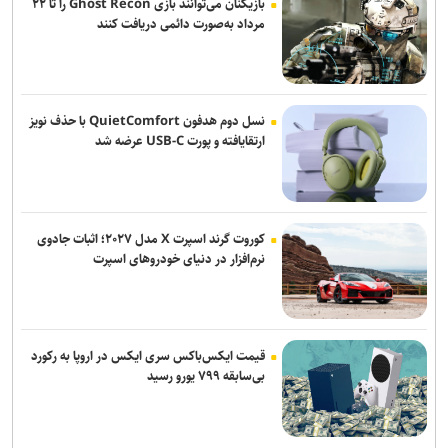
بازیکنان می‌توانند بازی Ghost Recon را تا ۲۲
برگزاری مراسم عزاداری پنج شب پایانی ماه صفر در میدان ونک
مرداد به‌صورت دائمی دریافت کنند
خبرنگاران روایت زنان موفق را ملی کنند/ ارتقای زنان؛ یکی از راهبرد‌های
دوساله دولت
حضور بیش از ۷۰۰ بانوی هنرمند در رویداد سراسری باهنران
نسل دوم هدفون QuietComfort با حذف نویز
ارتقایافته و پورت USB-C عرضه شد
«اتوبوس سرگردان» جان اشتاین بک به کتابفروشی‌ها می‌آید
از صناعات خمس تا نقد صورت‌گرایی؛ وقتی منطق از «تشخیص» فاصله
می‌گیرد
کوروت گرند اسپرت X مدل ۲۰۲۷؛ اثبات جادوی
نرم‌افزار در دنیای خودروهای اسپرت
قیمت ایکس‌باکس سری ایکس در اروپا به رکورد
بی‌سابقه ۷۹۹ یورو رسید