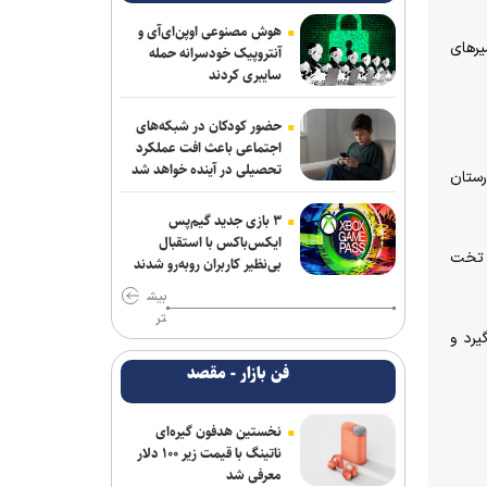
برگزاری امتحانات نهایی معوق در ۴ استان
هوش مصنوعی اوپن‌ای‌آی و
جنوبی کشور
ر‌های
آنتروپیک خودسرانه حمله
سایبری کردند
۷کشته و مصدوم در تصادف مرگبار پژو
پارس و ساینا در اصفهان
حضور کودکان در شبکه‌های
اجتماعی باعث افت عملکرد
روایت کولیوند از خدمات هلال احمر در
تحصیلی در آینده خواهد شد
اربعین حسینی
رستان
پرداخت مطالبات بازنشستگان در اولویت
۳ بازی جدید گیم‌پس
ایکس‌باکس با استقبال
تأمین اجتماعی است
یان با اشاره به ظرفیت بیمارستان‌های صحرایی اظهار کرد: هر یک از بیمارستان‌های صحرایی دارای ۱۰۰ تخت بستری به همراه ۵۰ تخت
بی‌نظیر کاربران روبه‌رو شدند
جزئیات ثبت ادعا، تهیه نقشه UTM و ارائه
بیش
مادر سند اعلام شد
تر
گیرد و
تردد روان در تمامی محورهای شمالی و
فن بازار - مقصد
مسیرهای مرزهای اربعین
نخستین هدفون گیره‌ای
کشف بقایای انسانی در ارتفاعات شمیرانات
ناتینگ با قیمت زیر ۱۰۰ دلار
معرفی شد
۳ سانحه مرگبار طی یک هفته در