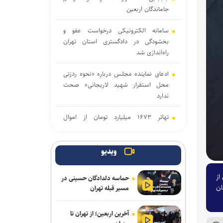
جاماندگان اربعین
سامانه الکترونیکی درخواست عفو و
بخشودگی در دادگستری استان تهران
راه‌اندازی شد
ادعای نماینده مجلس درباره «نحوه ردزنی
محل استقرار شهید لاریجانی» صحت
ندارد
تهاتر ۱۶۷۳ میلیارد تومان از اموال
شرکت‌های تراستی/ توقیف ۸۶ خودروی
لوکس، ۱۸۷ قطعه زمین و ۸۶ واحد
آپارتمان
ویدیو
تکذیب شایعه معافیت سربازان فراری
از
حماسه دلدادگان حسینی در
ان
مسیر قبله تهران
سامانه تخصصی قوانین تأمین اجتماعی
راه‌اندازی شد
آخرین اربعین؛ از تهران تا