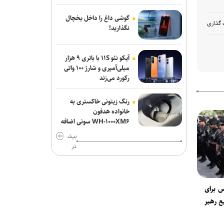
بزرگراه‌های تهران؛ هشدار دوباره به رانندگان
گوشی داغ را داخل یخچال
و عابران
 گذاری
نگذارید!
آیکو نئو ۱۱S با باتری ۹ هزار
میلی‌آمپری و شارژ ۱۰۰ واتی
رکورد می‌زند
رنگ زیتونی خاکستری به
خانواده هدفون
WH-۱۰۰۰XM۶ سونی اضافه
شد
بیش
تر
ار پلیس برای
ع رهبر