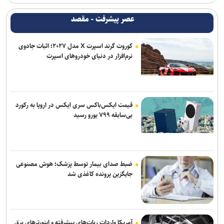
عصر پیشرفت - مقصد
کوروت گرند اسپرت X مدل ۲۰۲۷؛ اثبات جادوی
نرم‌افزار در دنیای خودروهای اسپرت
قیمت ایکس‌باکس سری ایکس در اروپا به رکورد
بی‌سابقه ۷۹۹ یورو رسید
ضبط صدای بیمار توسط پزشک؛ هوش مصنوعی
جایگزین پرونده کاغذی شد
آمریکا واردات ربات‌های پیشرفته و اینورترهای برق