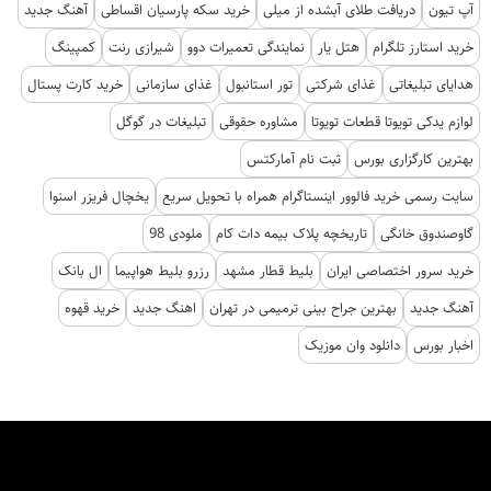
آپ تیون
دریافت طلای آبشده از میلی
خرید سکه پارسیان اقساطی
آهنگ جدید
خرید استارز تلگرام
هتل یار
نمایندگی تعمیرات دوو
شیرازی رنت
کمپینگ
هدایای تبلیغاتی
غذای شرکتی
تور استانبول
غذای سازمانی
خرید کارت پستال
لوازم یدکی تویوتا قطعات تویوتا
مشاوره حقوقی
تبلیغات در گوگل
بهترین کارگزاری بورس
ثبت نام آمارکتس
سایت رسمی خرید فالوور اینستاگرام همراه با تحویل سریع
یخچال فریزر اسنوا
گاوصندوق خانگی
تاریخچه پلاک بیمه دات کام
ملودی 98
خرید سرور اختصاصی ایران
بلیط قطار مشهد
رزرو بلیط هواپیما
ال بانک
آهنگ جدید
بهترین جراح بینی ترمیمی در تهران
اهنگ جدید
خرید قهوه
اخبار بورس
دانلود وان موزیک