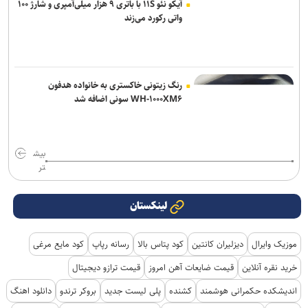
آیکو نئو ۱۱S با باتری ۹ هزار میلی‌آمپری و شارژ ۱۰۰
واتی رکورد می‌زند
رنگ زیتونی خاکستری به خانواده هدفون
WH-۱۰۰۰XM۶ سونی اضافه شد
بیش
تر
لینکستان
موزیک وایرال
دیزلیران کانتین
کود پتاس بالا
رسانه رپاپ
کود مایع مرغی
خرید نقره آنلاین
قیمت ضایعات آهن امروز
قیمت ترازو دیجیتال
اندیشکده حکمرانی هوشمند
کشنده
پلی لیست جدید
بروکر ترندو
دانلود اهنگ