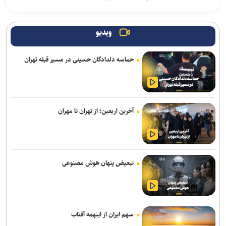
تکذیب شایعه معافیت سربازان فراری
ویدیو
یرخورد مرگبار ۲ سمند در جاده اهواز–خرمشهر/ ۴ سرنشین در میان
شعله‌های آتش جان باختند
حماسه دلدادگان حسینی در مسیر قبله تهران
امروز پنجشنبه نبض ترافیک پایتخت به آرامی می‌زند
وزیر بهداشت: تکمیل بیمارستان ۱۷ شهریور برازجان تا اوایل سال آینده
هدف‌گذاری شده است
آخرین اربعین؛ از تهران تا مهران
موکب «سلام یا مهدی (عج)» در سامرا طی ۲۳ روز به حدود ۱۰۰ هزار زائر
از کشورهای مختلف خدمت‌رسانی کرد
تصادف زنجیره‌ای ۱۲ خودرو با ۱۹ مصدوم در محور یاسوج–اصفهان/ علت
تبعیض پنهان هوش مصنوعی
حادثه در دست بررسی است
سامانه تخصصی قوانین تأمین اجتماعی راه‌اندازی شد
افزایش احتمال انتقال بیماری‌های مشترک بین انسان و حیوان با قاچاق
سهم ایران از اینهمه آفتاب
دام/ کنترل تب دنگی از مالاریا دشوارتر است