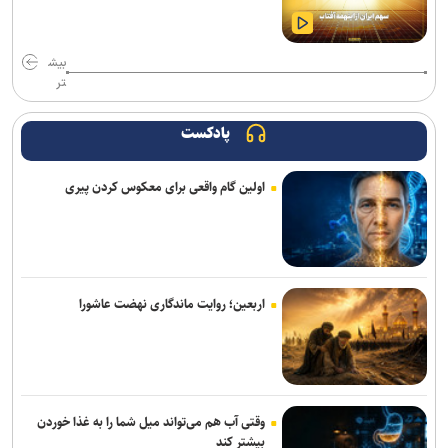
پایش شبانه روزی تهویه قطار‌ها و ایستگاه‌های مترو/ پیش‌بینی هوشمند
بیش
تهویه در قطار‌های جدید
تر
۳ سانحه مرگبار طی یک هفته در بزرگراه‌های تهران؛ هشدار دوباره به
رانندگان و عابران
پادکست
رشد ۴۲ درصدی سازش در شورای حل اختلاف استان تهران
اولین گام واقعی برای معکوس کردن پیری
ترافیک سنگین در جاده چالوس/ جاده‌های شمالی بدون مداخلات جوی و
سایر محورها روان است
۷کشته و مصدوم در تصادف مرگبار پژو پارس و ساینا در اصفهان
اربعین؛ روایت ماندگاری نهضت عاشورا
روایت کولیوند از خدمات هلال احمر در اربعین حسینی
جزئیات ثبت ادعا، تهیه نقشه UTM و ارائه مادر سند اعلام شد
پرداخت مطالبات بازنشستگان در اولویت تأمین اجتماعی است
وقتی آب هم می‌تواند میل شما را به غذا خوردن
بیشتر کند