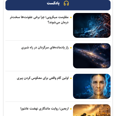
پادکست
محدودیت تجهیزات و مواد مصرفی؛ مانع افزایش بی‌ضابطه ظرفیت
دانشجویان دندانپزشکی
مقاومت میکروبی؛ چرا برخی عفونت‌ها سخت‌تر
درمان می‌شوند؟
خبرنگاران، چراغداران حقیقت در شب ابهام ها و میدان جنگ روایت ها
هستند
ارائه طرح کاهش مصرف انرژی ساختمان‌های مسکونی با ترکیب آتریوم و
انرژی خورشیدی
راز پادماده‌های سرگردان در راه شیری
خبرنگاران حلقه اتصال دانش با جامعه هستند
ولایتی: نیروهای خارجی باید منطقه را ترک کنند
اولین گام واقعی برای معکوس کردن پیری
بیانیه بسیج اساتید جهاددانشگاهی به مناسبت سالروز تأسیس
جهاددانشگاهی
دانشگاه انقلاب اسلامی مهلت ارسال آثار به پویش «هنر برای زندگی» را تا
۳۰ مرداد تمدید کرد
اربعین؛ روایت ماندگاری نهضت عاشورا
معیارهای علمی و تأثیرگذاری اجتماعی، مبنای انتخاب سرآمدان/ حمایت