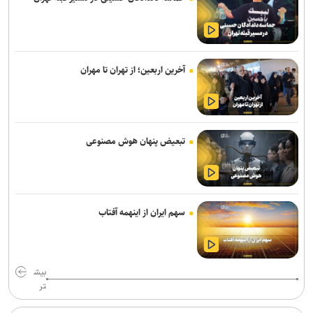
از هوش مصنوعی تا تغذیه رایگان؛ بسته تحولی جدید معاونت تربیتی و
مهارتی دانشگاه آزاد
بازنگری کامل رشته‌های عمران، صنایع و برق در دانشگاه علم و صنعت/
آخرین اربعین؛ از تهران تا مهران
رشته‌های جدید جایگزین رشته‌های کم‌متقاضی می‌شوند
پیام رئیس جهاددانشگاهی به مناسبت روز خبرنگار/ تأکید بر نقش رسانه‌ها
در تبیین واقعیت‌ها و تقویت انسجام اجتماعی
تبعیض پنهان هوش مصنوعی
بازگشت کاروان‌های دانشجویی دانشگاه آزاد تهران جنوب از پیاده‌روی
اربعین حسینی
اعلام جدیدترین طرح‌های پژوهشی دوران جنگ در حوزه پزشکی/ فراخوان
سهم ایران از اینهمه آفتاب
جذب طرح‌های تحقیقاتی آغاز شد
دارو‌های دیابت را از نظر تأثیر بر چربی و عضله بدن با یکدیگر متفاوتند
بیش
طراحی پلتفرم هوشمند اکتشاف مواد معدنی مبتنی بر هوش مصنوعی
تر
اعلام زمان فرآیند اسکان تابستانه دانشجویان علوم پزشکی شهیدبهشتی