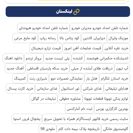
لینکستان
شماره تلفن امداد خودرو مدیران خودرو
شماره تلفن امداد خودرو هیوندای
موزیک وایرال
دیزلیران کانتین
کود پتاس بالا
رسانه رپاپ
کود مایع مرغی
خرید نقره آنلاین
قیمت ضایعات آهن امروز
قیمت ترازو دیجیتال
اندیشکده حکمرانی هوشمند
کشنده
پلی لیست جدید
بروکر ترندو
دانلود اهنگ
آپ تیون
دریافت طلای آبشده از میلی
خرید سکه پارسیان اقساطی
آهنگ جدید
خرید استارز تلگرام
هتل یار
نمایندگی تعمیرات دوو
شیرازی رنت
کمپینگ
هدایای تبلیغاتی
غذای شرکتی
تور استانبول
غذای سازمانی
خرید کارت پستال
لوازم یدکی تویوتا قطعات تویوتا
مشاوره حقوقی
تبلیغات در گوگل
بهترین کارگزاری بورس
ثبت نام آمارکتس
سایت رسمی خرید فالوور اینستاگرام همراه با تحویل سریع
یخچال فریزر اسنوا
گاوصندوق خانگی
تاریخچه پلاک بیمه دات کام
ملودی 98