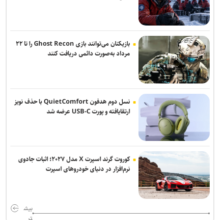
کمک کند
بررسی آسیب‌پذیری هزار شهر ایران در برابر آلودگی هوا
بازیکنان می‌توانند بازی Ghost Recon را تا ۲۲
گام بلند جهاددانشگاهی برای رفع ناترازی انرژی با بومی‌سازی اینورترهای
مرداد به‌صورت دائمی دریافت کنند
توان‌بالا/ بازتعریف مشاغل؛ راهکار موثر برای خروج از بن‌بست اشتغال+
فیلم
برنامه‌ریزی نهاد نمایندگی مقام معظم رهبری در دانشگاه‌ها برای انتقال
نسل دوم هدفون QuietComfort با حذف نویز
گفتمان مقاومت در سال تحصیلی آینده
ارتقایافته و پورت USB-C عرضه شد
تمدید مهلت درخواست میهمانی و انتقال دانشگاه آزاد تا ۲۵ مرداد
جهاد دانشگاهی؛ بستری برای شکوفایی آنچه بوروکراسی دانشگاهی به
بن‌بست کشانده است
کوروت گرند اسپرت X مدل ۲۰۲۷؛ اثبات جادوی
نرم‌افزار در دنیای خودروهای اسپرت
بیش
تر