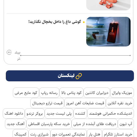
گوشی داغ را داخل یخچال نگذارید!
بیش
تر
لینکستان
موزیک وایرال
دیزلیران کانتین
کود پتاس بالا
رسانه رپاپ
کود مایع مرغی
خرید نقره آنلاین
قیمت ضایعات آهن امروز
قیمت ترازو دیجیتال
اندیشکده حکمرانی هوشمند
کشنده
پلی لیست جدید
بروکر ترندو
دانلود اهنگ
آپ تیون
دریافت طلای آبشده از میلی
خرید سکه پارسیان اقساطی
آهنگ جدید
خرید استارز تلگرام
هتل یار
نمایندگی تعمیرات دوو
شیرازی رنت
کمپینگ