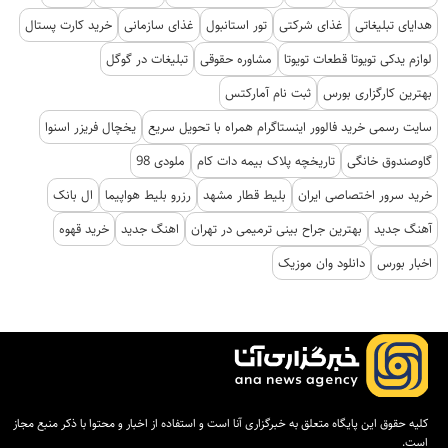
هدایای تبلیغاتی
غذای شرکتی
تور استانبول
غذای سازمانی
خرید کارت پستال
لوازم یدکی تویوتا قطعات تویوتا
مشاوره حقوقی
تبلیغات در گوگل
بهترین کارگزاری بورس
ثبت نام آمارکتس
سایت رسمی خرید فالوور اینستاگرام همراه با تحویل سریع
یخچال فریزر اسنوا
گاوصندوق خانگی
تاریخچه پلاک بیمه دات کام
ملودی 98
خرید سرور اختصاصی ایران
بلیط قطار مشهد
رزرو بلیط هواپیما
ال بانک
آهنگ جدید
بهترین جراح بینی ترمیمی در تهران
اهنگ جدید
خرید قهوه
اخبار بورس
دانلود وان موزیک
کلیه حقوق این پایگاه متعلق به خبرگزاری آنا است و استفاده از اخبار و محتوا با ذکر منبع مجاز
است.