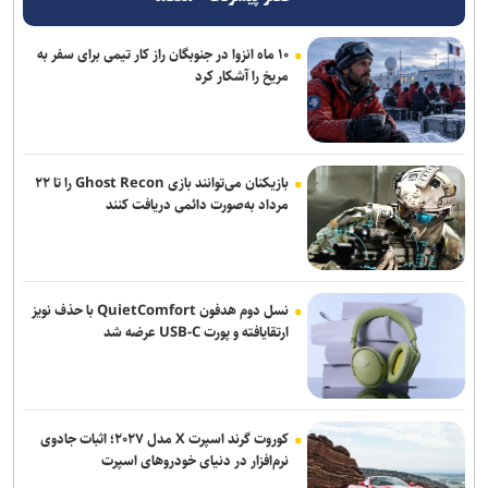
تجمعات مردمی امشب؛ تجدید میثاق با شهدای مدافع حرم و پاسداشت
شهدای اقتدار ایران
۱۰ ماه انزوا در جنوبگان راز کار تیمی برای سفر به
مریخ را آشکار کرد
از احیای «آژانس دوستی» تا ابهام در پخش «سلمان فارسی» در سال
۱۴۰۵
از مأموریت استانی تا اجرای مدل تأمین مالی خرد زنان در خوزستان
بازیکنان می‌توانند بازی Ghost Recon را تا ۲۲
«روشن» با اجرای علی میرمیرانی آماده پخش شد / روایت‌هایی برای
مرداد به‌صورت دائمی دریافت کنند
شنیدن صداهای متفاوت
آینده ملت‌ها در گرو قدرت روایت است/ خبرنگاران پیشگامان مرجعیت
فرهنگی ایران هستند
نسل دوم هدفون QuietComfort با حذف نویز
ارتقایافته و پورت USB-C عرضه شد
کوروت گرند اسپرت X مدل ۲۰۲۷؛ اثبات جادوی
نرم‌افزار در دنیای خودروهای اسپرت