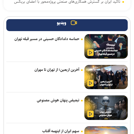
تأکید ایران بر گسترش همکاری‌های صنعتی پروژه‌محور با اعضای بریکس
ایران، شریک راهبردی اتحادیه اقتصادی اوراسیا در مسیر توسعه تجارت و
همگرایی منطقه‌ای
ویدیو
اقتصاد معیشتی و حکمرانی دانشگاهی/ واکاوی چهار ضلع جامعه
حماسه دلدادگان حسینی در مسیر قبله تهران
دانشگاهی در رقابت منطقه‌ای نخبگان
رگبار و رعدوبرق در راه شمال کشور؛ تهران خنک‌تر می‌شود
لغو افزایش تعرفه و تصاعد پلکانی بهای برق مشترکین کشاورزی
آخرین اربعین؛ از تهران تا مهران
افزایش سابقه خدمت الزامی برای بازنشستگی بر اساس قانون برنامه هفتم
از ابتدای اجرای طرح مهتاب ۱۹۴ هزار انشعاب غیر مجاز از شبکه برق
جمع آوری شد
تبعیض پنهان هوش مصنوعی
تردد ۵.۸ میلیون زائر حسینی از مرز‌های اربعینی در سفر‌های رفت و
برگشت به ثبت رسید
سهم ایران از اینهمه آفتاب