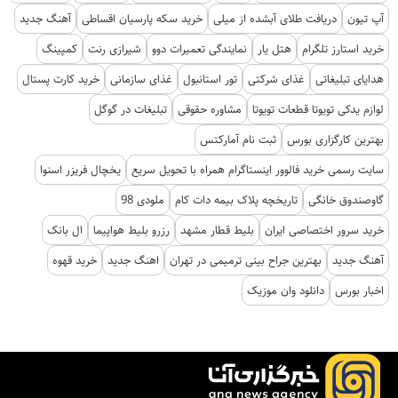
آپ تیون
دریافت طلای آبشده از میلی
خرید سکه پارسیان اقساطی
آهنگ جدید
خرید استارز تلگرام
هتل یار
نمایندگی تعمیرات دوو
شیرازی رنت
کمپینگ
هدایای تبلیغاتی
غذای شرکتی
تور استانبول
غذای سازمانی
خرید کارت پستال
لوازم یدکی تویوتا قطعات تویوتا
مشاوره حقوقی
تبلیغات در گوگل
بهترین کارگزاری بورس
ثبت نام آمارکتس
سایت رسمی خرید فالوور اینستاگرام همراه با تحویل سریع
یخچال فریزر اسنوا
گاوصندوق خانگی
تاریخچه پلاک بیمه دات کام
ملودی 98
خرید سرور اختصاصی ایران
بلیط قطار مشهد
رزرو بلیط هواپیما
ال بانک
آهنگ جدید
بهترین جراح بینی ترمیمی در تهران
اهنگ جدید
خرید قهوه
اخبار بورس
دانلود وان موزیک