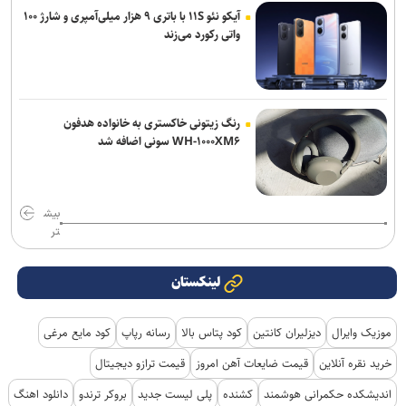
آیکو نئو ۱۱S با باتری ۹ هزار میلی‌آمپری و شارژ ۱۰۰
واتی رکورد می‌زند
رنگ زیتونی خاکستری به خانواده هدفون
WH-۱۰۰۰XM۶ سونی اضافه شد
بیش
تر
لینکستان
موزیک وایرال
دیزلیران کانتین
کود پتاس بالا
رسانه رپاپ
کود مایع مرغی
خرید نقره آنلاین
قیمت ضایعات آهن امروز
قیمت ترازو دیجیتال
اندیشکده حکمرانی هوشمند
کشنده
پلی لیست جدید
بروکر ترندو
دانلود اهنگ