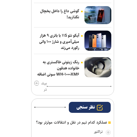
برزگر: همای سعادت روی دوش تارتار
گوشی داغ را داخل یخچال
نشسته است/ عیار واقعی پرسپولیس از
نگذارید!
هفته پنجم به بعد مشخص می‌شود
آیکو نئو ۱۱S با باتری ۹ هزار
میلی‌آمپری و شارژ ۱۰۰ واتی
رکورد می‌زند
رنگ زیتونی خاکستری به
خانواده هدفون
WH-۱۰۰۰XM۶ سونی اضافه
شد
بیش
تر
نظر سنجی
عملکرد کدام تیم در نقل و انتقالات موثرتر بود؟
تراکتور