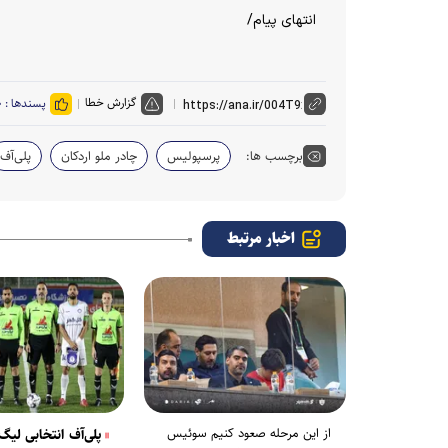
انتهای پیام/
گزارش خطا
پسندها :
۰
برچسب ها:
پرسپولیس
چادر ملو اردکان
پلی‌آف
اخبار مرتبط
از این مرحله صعود کنیم سوئیس
پلی‌آف انتخابی لیگ