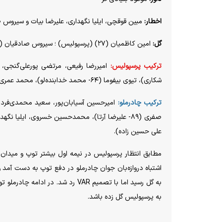
اخطار:
مبین قوقچی، ایلیا نگهداری، علیرضا بیات و سیروس 
گل:
امین کاظمیان (۲۷) (پرسپولیس) ؛ سیروس صادقیان (۵۷-) (چادرملو)
ترکیب پرسپولیس:
شکاری)، تیوی بیفوما (۶۴- محمد خدابنده‌لو)، محمد عمری، یاسین سلمانی (۷۴- امید عالیشاه) و امین کاظمیان.
ترکیب چادرملو:
امیرحسین آسیابان‌پور، سعید محمدی‌فر
علی حسین زاده).
مطابق انتظار پرسپولیس در نیمه اول بیشتر توپ و میدان
اشتباه دروازه‌بان جوان چادرملو در دفع توپ به دست آمد
به گل رسید اما با تصمیم VAR رد شد
به پرسپولیس گل زده باشد.