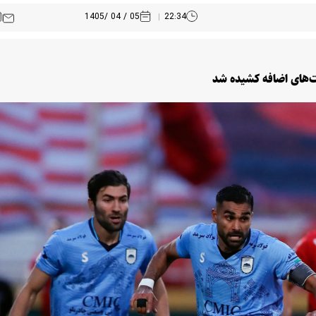
05 / 04 /1405
22:34
ت‌های اضافه کشیده شد