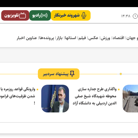
شهروند خبرنگار
رادیو
تلویزیون
۱۴:۴۸
 جهان
اقتصاد
ورزش
عکس
فیلم
استانها
بازار
پرونده‌ها
عناوین اخبار
پیشنهاد سردبیر
واگذاری طرح جداره سازی
وارونگی قواعد روزمره یا
محوطه شهیدگاه شیخ صفی
شدن ظرفیت‌های فرامو
الدین اردبیلی به دانشگاه آزاد
!
مشکین شهر