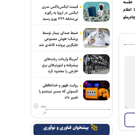
 جلسه
قرارداد تخلف است/ استقلال با مجازاتی
قیمت ایکس‌باکس سری
 اعلام
مواجه نخواهد شد
ایکس در اروپا به رکورد
درملو
بی‌سابقه ۷۹۹ یورو رسید
ماجرای پیشنهاد سهراب بختیاری زاده به
سردار آزمون چیست؟/ وعده پوچی که به
ضبط صدای بیمار توسط
سرمربی استقلال داده شد
پزشک؛ هوش مصنوعی
جایگزین پرونده کاغذی شد
مدیرعامل پرسپولیس سفیر افتخاری
چوگان شد
آمریکا واردات ربات‌های
پیشرفته و اینورترهای برق
مدال طلای زارعی در بلاروس/ دومین
خارجی را محدود کرد
رکوردشکنی دونده ایران در آستانه بازی‌های
آسیایی
روایت ظهور و خداحافظی
کنسولی که مسیر نینتندو را
مس رفسنجان منتظر رأی CAS/ آغاز
تغییر داد
تمرینات نارنجی پوشان از هفته آینده
بیش
تر
عالمی دستیار الهامی در پیکان شد
پیشخوان فناوری و نوآوری
خانلرخانی: پاداش تکواندوکاران با تلاشی