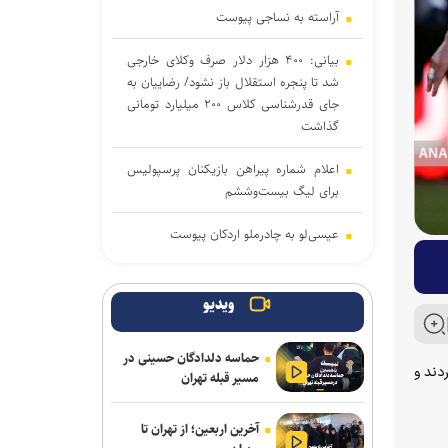
آراسته به نساجی پیوست
بیانی: ۴۰۰ هزار دلار صرف وکلای خارجی
شد تا پنجره استقلال باز نشود/ رضاییان به
جای قدرشناسی کلاس ۲۰۰ میلیارد تومانی
گذاشت
اعلام شماره پیراهن بازیکنان پرسپولیس
برای لیگ بیست‌وششم
عیسی‌لو به چادرملو اردکان پیوست
مسابقات دوومیدانی بلاروس| کسب ۶
مدال توسط ملی‌پوشان ایران
ویدیو
تکواندو هانمادانگ ۲۰۲۶| پایان کار
حماسه دلدادگان حسینی در
نمایندگان ایران با کسب ۲۶ مدال
ار کردند و
مسیر قبله تهران
ربیعی سرمربی شاهین بندرعامری شد
آخرین اربعین؛ از تهران تا