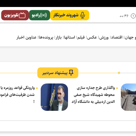
شهروند خبرنگار
رادیو
تلویزیون
۰۰:۴۶
 جهان
اقتصاد
ورزش
عکس
فیلم
استانها
بازار
پرونده‌ها
عناوین اخبار
پیشنهاد سردبیر
واگذاری طرح جداره سازی
وارونگی قواعد روزمره یا
محوطه شهیدگاه شیخ صفی
شدن ظرفیت‌های فرامو
الدین اردبیلی به دانشگاه آزاد
!
مشکین شهر