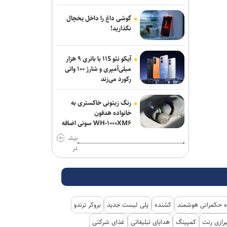
باب‌المندب
گوشی داغ را داخل یخچال
فایننشال‌تایمز: توافق احتمالی آمریکا و ایران
نگذارید!
اهداف اولیه ترامپ را محقق نمی‌کند
آیکو نئو ۱۱S با باتری ۹ هزار
انفجار در سوریه/ پهپادها در آسمان لاذقیه
میلی‌آمپری و شارژ ۱۰۰ واتی
رویت شدند
رکورد می‌زند
شبکه اول روسیه: اربعین یکی از بزرگ‌ترین
رنگ زیتونی خاکستری به
راهپیمایی‌های جهان است
خانواده هدفون
WH-۱۰۰۰XM۶ سونی اضافه
شد
بیش
تر
 حکمرانی هوشمند
کشنده
پلی لیست جدید
بروکر ترندو
رازی رنت
کمپینگ
هدایای تبلیغاتی
غذای شرکتی