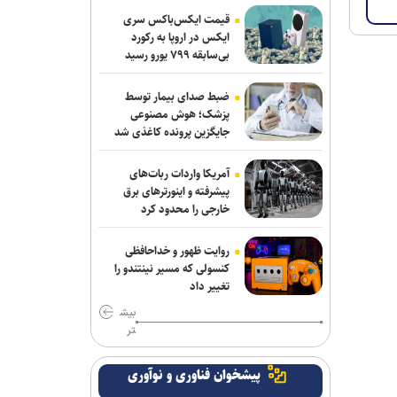
مسیر کشتی‌ها دور زد
قیمت ایکس‌باکس سری
ایکس در اروپا به رکورد
بی‌سابقه ۷۹۹ یورو رسید
دستگیری ۸ نفر از اشرار مسلح شاخص و
مرتبطین گروهک‌های تروریستی
ضبط صدای بیمار توسط
مذاکرات ایران-عمان درباره تنگه هرمز ادامه
پزشک؛ هوش مصنوعی
جایگزین پرونده کاغذی شد
دارد/ بیانیه مشترک در مرحله تدوین نهایی
نشست وزیران خارجه مصر، ترکیه، پاکستان
آمریکا واردات ربات‌های
و عربستان با محوریت تحولات منطقه
پیشرفته و اینورترهای برق
خارجی را محدود کرد
سازمان ملل: طرف‌ها را به مذاکره درباره
تنگه هرمز تشویق می‌کنیم
روایت ظهور و خداحافظی
کنسولی که مسیر نینتندو را
انصارالله حمله به یک نفتکش عربستان را
تغییر داد
تأیید کرد
بیش
تر
بازداشت استاد سال دانشگاه مریلند توسط
پلیس مهاجرت آمریکا
پیشخوان فناوری و نوآوری