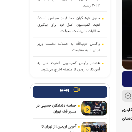
۲۰۲۳ رسید
حقوق فرهنگیان خط قرمز مجلس است/
تعهد کمیسیون اصل نود برای پیگیری
مطالبات تا پرداخت معوقات
واکنش حزب‌الله به حملات نخست‌ وزیر
لبنان علیه مقاومت
هشدار رئیس کمیسیون امنیت ملی به
آمریکا: به زودی از منطقه اخراج می‌شوید
پیروزی نامزد حامی فلسطین در انتخابات
مقدماتی دموکرات‌ها برای سنا
ویدیو
دموکرات‌های کنگره آمریکا آمار تلفات جنگ
حماسه دلدادگان حسینی در
با ایران را زیر سؤال بردند
اربری
مسیر قبله تهران
ه‌های
جنگ رمضان و تولد نظم منطقه ای ایران
آخرین اربعین؛ از تهران تا