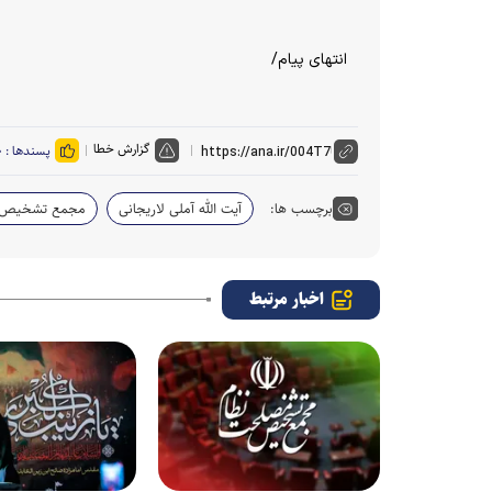
انتهای پیام/
گزارش خطا
پسندها :
۰
برچسب ها:
آیت الله آملی لاریجانی
مجمع تشخیص 
اخبار مرتبط