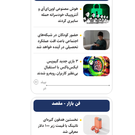
پزشکیان: جامعه امروز بیش از هر زمان به
همدلی و اخلاق قرآنی نیاز دارد
هوش مصنوعی اوپن‌ای‌آی و
آنتروپیک خودسرانه حمله
سایبری کردند
حادثه امنیتی دریایی در جنوب شرقی عدن
پزشکیان: مشروطه نماد بیداری،
حضور کودکان در شبکه‌های
قانون‌گرایی و مردم‌سالاری ملت ایران است
اجتماعی باعث افت عملکرد
تحصیلی در آینده خواهد شد
همکاری تهران و بغداد برای خدمت به
زائران در مرز زرباطیه
۳ بازی جدید گیم‌پس
ایکس‌باکس با استقبال
گفت‌وگوی تلفنی وزرای امور خارجه ایران و
بی‌نظیر کاربران روبه‌رو شدند
ایتالیا
بیش
تر
وزارت خارجه یمن: تشدید تنش از سوی
عربستان با واکنشی فراگیر روبه‌رو می‌شود
فن بازار - مقصد
آتلانتیک: دستاوردهای انتخاباتی ترامپ در
حال از بین رفتن است
نخستین هدفون گیره‌ای
ناتینگ با قیمت زیر ۱۰۰ دلار
معرفی شد
حمله یک شهپاد به یک کشتی در نزدیکی