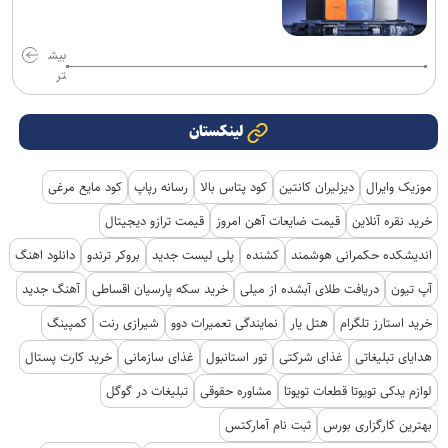
بیش
تر
لینکستان
موزیک وایرال
دیزلیران کانتین
کود پتاس بالا
رسانه رپاپ
کود مایع مرغی
خرید نقره آنلاین
قیمت ضایعات آهن امروز
قیمت ترازو دیجیتال
اندیشکده حکمرانی هوشمند
کشنده
پلی لیست جدید
بروکر ترندو
دانلود اهنگ
آپ تیون
دریافت طلای آبشده از میلی
خرید سکه پارسیان اقساطی
آهنگ جدید
خرید استارز تلگرام
هتل یار
نمایندگی تعمیرات دوو
شیرازی رنت
کمپینگ
هدایای تبلیغاتی
غذای شرکتی
تور استانبول
غذای سازمانی
خرید کارت پستال
لوازم یدکی تویوتا قطعات تویوتا
مشاوره حقوقی
تبلیغات در گوگل
بهترین کارگزاری بورس
ثبت نام آمارکتس