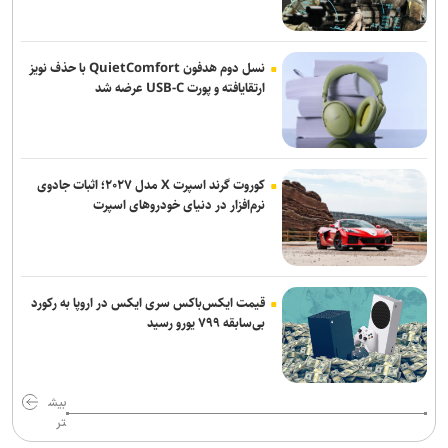
نسل دوم هدفون QuietComfort با حذف نویز
ارتقایافته و پورت USB-C عرضه شد
کوروت گرند اسپرت X مدل ۲۰۲۷؛ اثبات جادوی
نرم‌افزار در دنیای خودروهای اسپرت
قیمت ایکس‌باکس سری ایکس در اروپا به رکورد
بی‌سابقه ۷۹۹ یورو رسید
بیش
تر