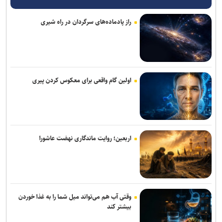
کارآمد هستند
راز پادماده‌های سرگردان در راه شیری
خبرنگاران دیده‌بانان آگاه جامعه هستند
همتی: رسانه‌ها، رکن اعتمادآفرین در نظام اقتصادی کشور
معمای سهم ایران در خزر مشاع! / چرا تثبیت حکمرانی ملی نیازمند عبور
از دیپلماسی حقوقی به کنشگری اقتصادی است؟
اولین گام واقعی برای معکوس کردن پیری
وزیر نفت: رسانه‌ها جلوه‌های ایثار کارکنان صنعت نفت را منعکس کردند
با اجرای قاعده «تقدم قبض انبار» بیش از ۳.۵ میلیون تن کالا وارد کشور
شد
اربعین؛ روایت ماندگاری نهضت عاشورا
۱۲ میلیون هکتار از زمین‌های کشاورزی سند ندارند / اجرای قانون الزام به
ثبت رسمی معاملات غیرمنقول در ۱۴۳ شهرستان
نقش راهبردی رسانه‌ها در تثبیت امنیت غذایی/ خبرنگاران، حلقه‌ی پیوند
وقتی آب هم می‌تواند میل شما را به غذا خوردن
دانش، تولید و اعتماد در سفره مردم هستند
بیشتر کند
تدوین نقشه راه بهره‌وری در بخش صنعت و معدن/ ۱۹ راهبرد کلان برای