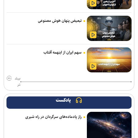
پاکدل: تیم ملی هندبال بدون لژیونرها راهی بازی‌های آسیایی ناگویا
می‌شود/ نباید انتظار بیهوده‌ای ایجاد کنیم
تبعیض پنهان هوش مصنوعی
اصغرزاده: پوررشید مشکل اسپانسرینگ ملوان را حل کرد/ سعداوی و
مرزبان با تیم تمرین می‌کنند
تور جهانی تنیس صربستان| بازماندن یزدانی از صعود به فینال
سهم ایران از اینهمه آفتاب
انتصاب سرپرست جدید فدراسیون ورزش کارگری
واکنش باشگاه استقلال خوزستان به درگیری مدیرعامل و اعضای هیات
مدیره
بیش
تر
شکاری به پیکان پیوست
پادکست
تساوی پرسپولیس و آلومینیوم در دیدار دوستانه/ تیم تارتار بالاخره گل
خورد
راز پادماده‌های سرگردان در راه شیری
اژدهاکش رسما پرسپولیسی شد