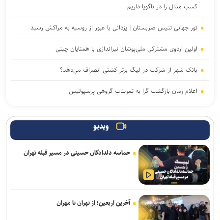
کسب مدال را در ناگویا داریم
تور جهانی تنیس صربستان| یزدانی با عبور از روسیه به مراکش رسید
اولین اردوی مشترکی ملی‌پوشان نیراندازی با همتایان چینی
بانک شهر از شرکت در لیگ برتر کشتی انصراف می‌دهد؟
اعلام زمان بازگشت گرا به تمرینات گروهی پرسپولیس
گروسی: استقلال باید به جوانانش میدان بدهد/دل رضاییان با تیم نبود و
بهتر که جدا شد
ویدیو
دفاع راست جدید پرسپولیس از لیگ یک آمد
حماسه دلدادگان حسینی در مسیر قبله تهران
میکائیلی: استقلال برای تکرار قهرمانی در لیگ برتر امسال شرکت می‌کند/
شرایط‌مان بهتر از بقیه است
زمزمه‌هایی از طرح لالوویچ؛ مشکل «سن واقعی» کشتی‌گیران حل
آخرین اربعین؛ از تهران تا مهران
می‌شود؟