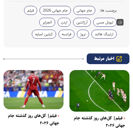
o
برچسب ها:
جام جهانی
جام جهانی 2026
فیلم
لیونل مسی
آرژانتین
اردن
الجزایر
ارلینگ هالند
نروژ
فرانسه
کیلین امباپه
اخبار مرتبط
فیلم| گل‌های روز گذشته جام
فیلم| گل‌های روز گذشته جام
جهانی ۲۰۲۶
جهانی ۲۰۲۶