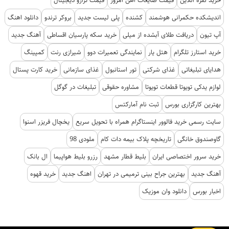
خرید نقره آنلاین
قیمت ضایعات آهن امروز
قیمت ترازو دیجیتال
اندیشکده حکمرانی هوشمند
کشنده
پلی لیست جدید
بروکر ترندو
دانلود اهنگ
آپ تیون
دریافت طلای آبشده از میلی
خرید سکه پارسیان اقساطی
آهنگ جدید
خرید استارز تلگرام
هتل یار
نمایندگی تعمیرات دوو
شیرازی رنت
کمپینگ
هدایای تبلیغاتی
غذای شرکتی
تور استانبول
غذای سازمانی
خرید کارت پستال
لوازم یدکی تویوتا قطعات تویوتا
مشاوره حقوقی
تبلیغات در گوگل
بهترین کارگزاری بورس
ثبت نام آمارکتس
سایت رسمی خرید فالوور اینستاگرام همراه با تحویل سریع
یخچال فریزر اسنوا
گاوصندوق خانگی
تاریخچه پلاک بیمه دات کام
ملودی 98
خرید سرور اختصاصی ایران
بلیط قطار مشهد
رزرو بلیط هواپیما
ال بانک
آهنگ جدید
بهترین جراح بینی ترمیمی در تهران
اهنگ جدید
خرید قهوه
اخبار بورس
دانلود وان موزیک