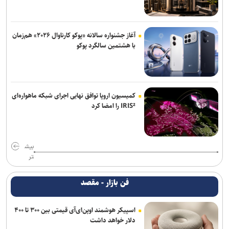
آغاز جشنواره سالانه «پوکو کارناوال ۲۰۲۶» هم‌زمان
با هشتمین سالگرد پوکو
کمیسیون اروپا توافق نهایی اجرای شبکه ماهواره‌ای
IRIS² را امضا کرد
بیش
تر
فن بازار - مقصد
اسپیکر هوشمند اوپن‌ای‌آی قیمتی بین ۳۰۰ تا ۴۰۰
دلار خواهد داشت