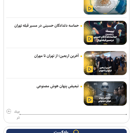
اژدهاکش رسما پرسپولیسی شد
ادامه خریدهای خطیبی از تیم سابق/ نصیری به فجرسپاسی پیوست
حماسه دلدادگان حسینی در مسیر قبله تهران
بازگشت خلیفه و گودرزی به تمرینات آلومینیوم
بازی‌های سرخابی‌ها به شهرقدس رفت/ استقلال خوزستان به تهران
بازگشت
آخرین اربعین؛ از تهران تا مهران
تمدید قرارداد مربی ترک استقلال
آغاز اردوی تیم ملی بوکس برای ناگویا با حضور ۱۰ ملی‌پوش
محمدی: مقابل استقلال لیگ را پرقدرت آغاز می‌کنیم/ امیدوارم با مس
تبعیض پنهان هوش مصنوعی
شهربابک کمترین گل خورده لیگ را داشته باشیم
مالک ایستا: تا آخر پیگیر پرونده اردلان هستیم/ قمی: هفت سال است که
بازیکن‌سازی نداشته‌ایم
بیش
تر
نکونام: تراکتور را با چشم باز انتخاب کردم/ قطعاً نمی‌گویم «تیم را من
نبسته‌ام»
پادکست