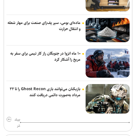
اعلام دستیاران نوری در صنعت‌نفت+عکس
وداع زودهنگام عالمیان با مسابقات گرند اسمش سوئد
ماده‌ای بومی، سپر پف‌زای صنعت برای مهار شعله
عالمی: میانگین سنی پیکان حدود ۲۲ سال است/ به دنبال جذب بهترین
و انتقال حرارت
گزینه‌های مدنظر کادرفنی هستیم
یک جام و دو مدعی؛ ابهام بر سر قهرمانی یک مسابقه کشوری کشتی/
۱۰ ماه انزوا در جنوبگان راز کار تیمی برای سفر به
امروز همه به فدراسیون فرا خوانده شدند
مریخ را آشکار کرد
بازیکنان می‌توانند بازی Ghost Recon را تا ۲۲
مرداد به‌صورت دائمی دریافت کنند
بیش
تر