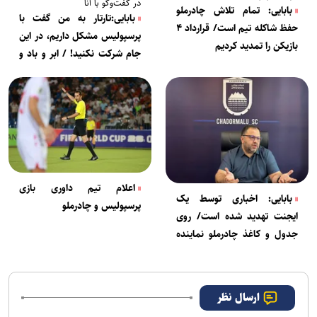
در گفت‌وگو با آنا
بابایی: تمام تلاش چادرملو
بابایی:تارتار به من گفت با
حفظ شاکله تیم است/ قرارداد ۴
پرسپولیس مشکل داریم، در این
بازیکن را تمدید کردیم
جام شرکت نکنید! / ابر و باد و
مه و خورشید می‌خواستند یک
تیم دیگر به آسیا برود
اعلام تیم داوری بازی
بابایی: اخباری توسط یک
پرسپولیس و چادرملو
ایجنت تهدید شده است/ روی
جدول و کاغذ چادرملو نماینده
ایران در آسیا بود+فیلم
ارسال نظر