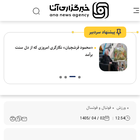
پیشنهاد سردبیر
ش‌های
«محمود فرشچیان» نگارگری امروزی که از دل سنت
ت
برآمد
ورزش
فوتبال و فوتسال
02 / 04 /1405
12:54