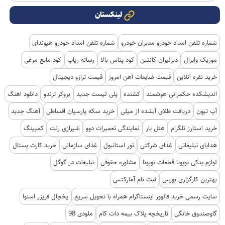
لینکستان
شماره تلفن امداد خودرو مدیران خودرو
شماره تلفن امداد خودرو هیوندای
موزیک وایرال
دیزلیران کانتین
کود پتاس بالا
رسانه رپاپ
کود مایع مرغی
خرید نقره آنلاین
قیمت ضایعات آهن امروز
قیمت ترازو دیجیتال
اندیشکده حکمرانی هوشمند
کشنده
پلی لیست جدید
بروکر ترندو
دانلود اهنگ
آپ تیون
دریافت طلای آبشده از میلی
خرید سکه پارسیان اقساطی
آهنگ جدید
خرید استارز تلگرام
هتل یار
نمایندگی تعمیرات دوو
شیرازی رنت
کمپینگ
هدایای تبلیغاتی
غذای شرکتی
تور استانبول
غذای سازمانی
خرید کارت پستال
لوازم یدکی تویوتا قطعات تویوتا
مشاوره حقوقی
تبلیغات در گوگل
بهترین کارگزاری بورس
ثبت نام آمارکتس
سایت رسمی خرید فالوور اینستاگرام همراه با تحویل سریع
یخچال فریزر اسنوا
گاوصندوق خانگی
تاریخچه پلاک بیمه دات کام
ملودی 98