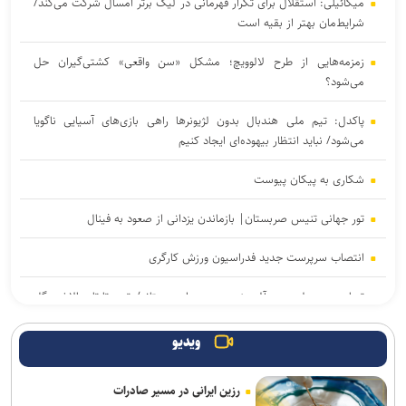
میکائیلی: استقلال برای تکرار قهرمانی در لیگ برتر امسال شرکت می‌کند/
شرایط‌مان بهتر از بقیه است
زمزمه‌هایی از طرح لالوویچ؛ مشکل «سن واقعی» کشتی‌گیران حل
می‌شود؟
پاکدل: تیم ملی هندبال بدون لژیونرها راهی بازی‌های آسیایی ناگویا
می‌شود/ نباید انتظار بیهوده‌ای ایجاد کنیم
شکاری به پیکان پیوست
تور جهانی تنیس صربستان| بازماندن یزدانی از صعود به فینال
انتصاب سرپرست جدید فدراسیون ورزش کارگری
تساوی پرسپولیس و آلومینیوم در دیدار دوستانه/ تیم تارتار بالاخره گل
خورد
ویدیو
واکنش باشگاه استقلال خوزستان به درگیری مدیرعامل و اعضای هیات
مدیره
رزین ایرانی در مسیر صادرات