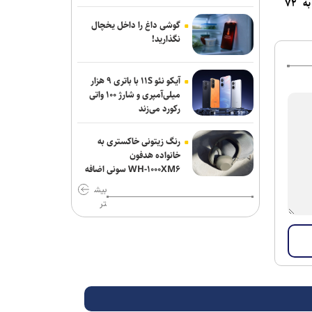
مردم از دستگاه قضا به ۷۲
گوشی داغ را داخل یخچال
نگذارید!
آیکو نئو ۱۱S با باتری ۹ هزار
میلی‌آمپری و شارژ ۱۰۰ واتی
رکورد می‌زند
رنگ زیتونی خاکستری به
خانواده هدفون
WH-۱۰۰۰XM۶ سونی اضافه
شد
بیش
تر