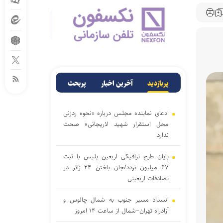
پربازدید
آخرین اخبار
پربحث
ادعای نماینده مجلس درباره «نحوه ردزنی
محل استقرار شهید لاریجانی» صحت
ندارد
پایان طرح ترافیکی اربعین پلیس با ثبت
۶۷ میلیون تردد/جان باختن ۲۴ زائر در
تصادفات اربعینی
انسداد مسیر جنوب به شمال چالوس و
آزادراه تهران–شمال از ساعت ۱۴ امروز