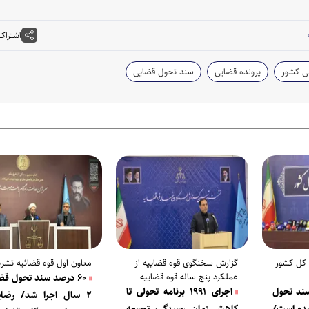
اشتراک
ی کشور
پرونده قضایی
سند تحول قضایی
 کل کشور
گزارش سخنگوی قوه قضاییه از
معاون اول قوه قضائیه تشری
عملکرد پنج ساله قوه قضاییه
۶۰ درصد سند تحول قض
رصد سند تحول
اجرای ۱۹۹۱ برنامه تحولی تا
۲ سال اجرا شد/ رضای
شده است/
کاهش زمان رسیدگی، توسعه