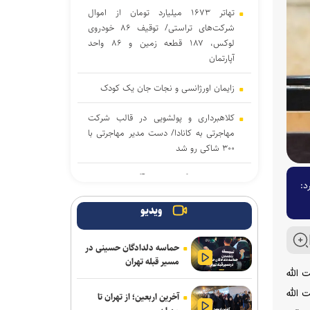
تهاتر ۱۶۷۳ میلیارد تومان از اموال
شرکت‌های تراستی/ توقیف ۸۶ خودروی
لوکس، ۱۸۷ قطعه زمین و ۸۶ واحد
آپارتمان
زایمان اورژانسی و نجات جان یک کودک
کلاهبرداری و پولشویی در قالب شرکت
مهاجرتی به کانادا/ دست مدیر مهاجرتی با
۳۰۰ شاکی رو شد
«رسانه»، سنگر نخست آگاهی‌بخشی در
د:
پیشگیری از اعتیاد است
ویدیو
واکنش پلیس به فیک نیوزها و بازنشرِ
ویدئوهایِ تکراری
حماسه دلدادگان حسینی در
مسیر قبله تهران
تکذیب شایعه معافیت سربازان فراری
 الله
ت الله
آخرین اربعین؛ از تهران تا
آثار مخرب مصرف الکل و سیگار در بروز