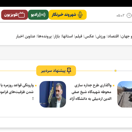
شهروند خبرنگار
رادیو
تلویزیون
۰۵:۰۲
 جهان
اقتصاد
ورزش
عکس
فیلم
استانها
بازار
پرونده‌ها
عناوین اخبار
پیشنهاد سردبیر
واگذاری طرح جداره سازی
وارونگی قواعد روزمره یا
محوطه شهیدگاه شیخ صفی
شدن ظرفیت‌های فرامو
الدین اردبیلی به دانشگاه آزاد
!
مشکین شهر