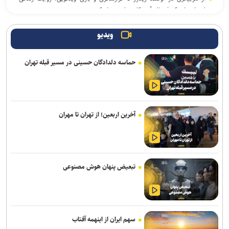
اسطورهای که فوتبال آمریکایی را متحول کرد
«کوکوملون: فیلم سینمایی» با تریلری جادویی راهی اکران ۲۰۲۷ شد /
ویدیو
خوانندهٔ برندهٔ گرمی در کنار جی‌جی
حماسه دلدادگان حسینی در مسیر قبله تهران
انتشار نمایشنامه رادیویی «یاغی»
پیام‌های روز خبرنگار نهادهای فرهنگی و هنری؛ از پاسداشت حقیقت تا
روایت فرهنگ و هنر
آخرین اربعین؛ از تهران تا مهران
روایت قربانیان خاموش جنگ به زبان ژاپنی منتشر شد
«خلیق» مردی بود که بلخ را زیست و سرود
نمایش‌های کشور، ٢ شب به صحنه نمی‌روند
تبعیض پنهان هوش مصنوعی
برگزاری «زندگی‌نامه داستانی» در موزه انقلاب اسلامی و دفاع مقدس
هیئت داوران پنجمین سوگواره ملی نمایش‌های آیینی و مذهبی «نی‌ناله»
معرفی شدند
سهم ایران از اینهمه آفتاب