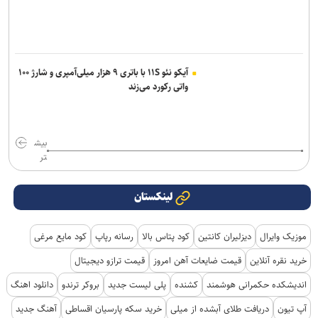
آیکو نئو ۱۱S با باتری ۹ هزار میلی‌آمپری و شارژ ۱۰۰
واتی رکورد می‌زند
بیش
تر
لینکستان
موزیک وایرال
دیزلیران کانتین
کود پتاس بالا
رسانه رپاپ
کود مایع مرغی
خرید نقره آنلاین
قیمت ضایعات آهن امروز
قیمت ترازو دیجیتال
اندیشکده حکمرانی هوشمند
کشنده
پلی لیست جدید
بروکر ترندو
دانلود اهنگ
آپ تیون
دریافت طلای آبشده از میلی
خرید سکه پارسیان اقساطی
آهنگ جدید