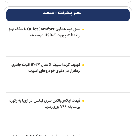
عصر پیشرفت - مقصد
نسل دوم هدفون QuietComfort با حذف نویز
ارتقایافته و پورت USB-C عرضه شد
کوروت گرند اسپرت X مدل ۲۰۲۷؛ اثبات جادوی
نرم‌افزار در دنیای خودروهای اسپرت
قیمت ایکس‌باکس سری ایکس در اروپا به رکورد
بی‌سابقه ۷۹۹ یورو رسید