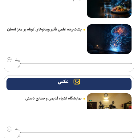
اجرای «خسوف»؛ روایت موسیقایی عاشورا در تالار وحدت
«واراناسی» راجامولی؛ دومین فیلم تمام‌آی‌مکس تاریخ با بودجه ۱۵۰
میلیون دلاری
پشت‌پرده علمی تأثیر ویدئو‌های کوتاه بر مغز انسان
کتاب «برنامه راهبردی حکمرانی‌محور» بنیاد شهید رونمایی شد/ برنامه
پنج‌ساله بنیاد شهید و امور ایثارگران برای حرکت تا افق ۱۴۱۰
«زنده‌شور» و «استخر» همچنان می‌تازند/ مجموع فروش هفتگی دو فیلم،
بیش
۱۳ برابر ۶ فیلم دیگر! + جدول فروش
تر
خانه نمایش امید به دنبال پر کردن خلأ تئاتر نوجوان؛ اجرای ۵۰۰ نوبت
عکس
نمایش در ۱۵ استان
استقبال ۲۰ برابری زنان از فضاهای اختصاصی؛ ضرورت روزآمدسازی
نمایشگاه اشیاء قدیمی و صنایع دستی
خدمات برای زنان و دختران
بیش
تر