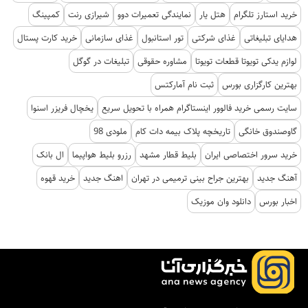
خرید استارز تلگرام
هتل یار
نمایندگی تعمیرات دوو
شیرازی رنت
کمپینگ
هدایای تبلیغاتی
غذای شرکتی
تور استانبول
غذای سازمانی
خرید کارت پستال
لوازم یدکی تویوتا قطعات تویوتا
مشاوره حقوقی
تبلیغات در گوگل
بهترین کارگزاری بورس
ثبت نام آمارکتس
سایت رسمی خرید فالوور اینستاگرام همراه با تحویل سریع
یخچال فریزر اسنوا
گاوصندوق خانگی
تاریخچه پلاک بیمه دات کام
ملودی 98
خرید سرور اختصاصی ایران
بلیط قطار مشهد
رزرو بلیط هواپیما
ال بانک
آهنگ جدید
بهترین جراح بینی ترمیمی در تهران
اهنگ جدید
خرید قهوه
اخبار بورس
دانلود وان موزیک