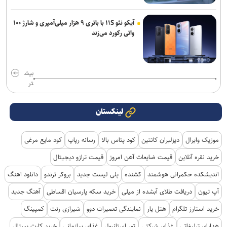
آیکو نئو ۱۱S با باتری ۹ هزار میلی‌آمپری و شارژ ۱۰۰
واتی رکورد می‌زند
بیش
تر
لینکستان
موزیک وایرال
دیزلیران کانتین
کود پتاس بالا
رسانه رپاپ
کود مایع مرغی
خرید نقره آنلاین
قیمت ضایعات آهن امروز
قیمت ترازو دیجیتال
اندیشکده حکمرانی هوشمند
کشنده
پلی لیست جدید
بروکر ترندو
دانلود اهنگ
آپ تیون
دریافت طلای آبشده از میلی
خرید سکه پارسیان اقساطی
آهنگ جدید
خرید استارز تلگرام
هتل یار
نمایندگی تعمیرات دوو
شیرازی رنت
کمپینگ
هدایای تبلیغاتی
غذای شرکتی
تور استانبول
غذای سازمانی
خرید کارت پستال