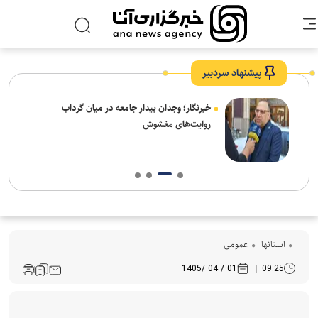
پیشنهاد سردبیر
ار:
خبرنگار؛ وجدان بیدار جامعه در میان گرداب
قت و
روایت‌های مغشوش
استانها
عمومی
01 / 04 /1405
09:25