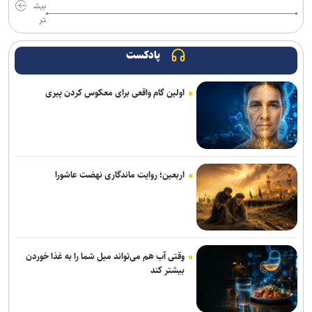
بیش
اروپا را بر گردن آویخت
تر
رشد ۱۲۴ درصدی اعزام زائران اربعین از استان سمنا
پادکست
زلزله‌ای به بزرگی ۴,۶ گلباف کرمان را لرزاند
اولین گام واقعی برای معکوس کردن پیری
۳ کشته بر اثر تصادف زنجیره‌ای در محور سرمست ـ گیلانغرب
توقیف کامیون با راننده ۸ ساله در اصفهان!
خبرنگاری حرفه‌ای مسئولیتی برای جست‌وجوی حقیقت، مطالبه‌گری آگاهانه
و روایت دقیق و منصفانه رویدادهاست
اربعین؛ روایت ماندگاری نهضت عاشورا
خبرنگاران با مسئولیت‌پذیری و تعهد در مسیر صیانت از حقیقت و انعکاس
صدای مردم گام برمی‌دارند
وقتی آب هم می‌تواند میل شما را به غذا خوردن
بیشتر کند