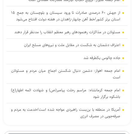
از جهش ۶۰ درصدی صادرات تا ورود سیستان و بلوچستان به جمع ۱۵
استان برتر کشور/خط آهن چابهار-زاهدان در هفته دولت افتتاح می‌شود
مسئولان در مذاکرات رهنمود‌های رهبر معظم انقلاب را مدنظر قرار دهند
اعتراف دشمنان به شکست در مقابل ملت و نیرو‌های مسلح ایران
جاده چالوس یکطرفه شد
امام جمعه اهواز: دشمن دنبال شکستن اجماع میان مردم و مسئولان
است
امام جمعه کرمانشاه: مراسم رحلت پیامبر(ص) و شهادت ائمه اطهار(ع)
باشکوه برگزار شود
آمریکا در منطقه با بن‌بست راهبردی مواجه شده است/خدمت به مردم و
صرفه‌جویی در مصرف انرژی
ملت ایران هیچ‌گاه مرعوب تهدید‌های دشمن نخواهد شد