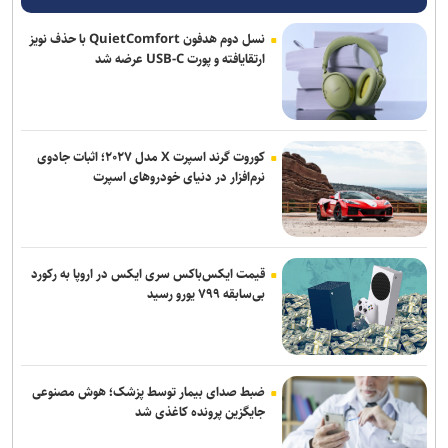
نسل دوم هدفون QuietComfort با حذف نویز
ارتقایافته و پورت USB-C عرضه شد
کوروت گرند اسپرت X مدل ۲۰۲۷؛ اثبات جادوی
نرم‌افزار در دنیای خودروهای اسپرت
قیمت ایکس‌باکس سری ایکس در اروپا به رکورد
بی‌سابقه ۷۹۹ یورو رسید
ضبط صدای بیمار توسط پزشک؛ هوش مصنوعی
جایگزین پرونده کاغذی شد