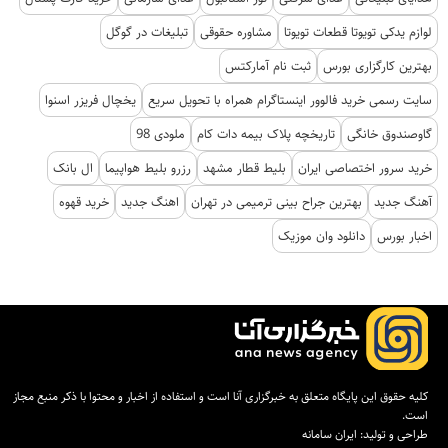
لوازم یدکی تویوتا قطعات تویوتا
مشاوره حقوقی
تبلیغات در گوگل
بهترین کارگزاری بورس
ثبت نام آمارکتس
سایت رسمی خرید فالوور اینستاگرام همراه با تحویل سریع
یخچال فریزر اسنوا
گاوصندوق خانگی
تاریخچه پلاک بیمه دات کام
ملودی 98
خرید سرور اختصاصی ایران
بلیط قطار مشهد
رزرو بلیط هواپیما
ال بانک
آهنگ جدید
بهترین جراح بینی ترمیمی در تهران
اهنگ جدید
خرید قهوه
اخبار بورس
دانلود وان موزیک
کلیه حقوق این پایگاه متعلق به خبرگزاری آنا است و استفاده از اخبار و محتوا با ذکر منبع مجاز
است.
طراحی و تولید:
ایران سامانه