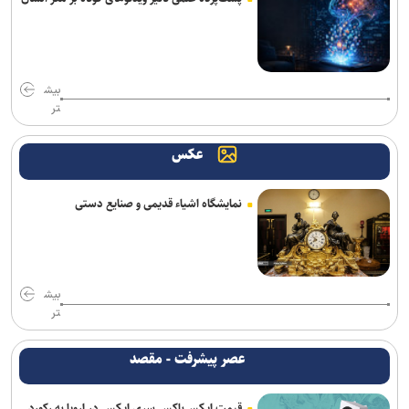
استارت درمان نایب‌قهرمان المپیک و جهان برای شرکت در مسابقات
جهانی قزاقستان
بیش
ارائه خدمات رایگان مجموعه توچال به اصحاب رسانه
تر
شکوری: امیدوارم برخلاف گذشته، بتوانیم در رده امید به موفقیت برسیم
عکس
آرمان الهی بعد از جهانی باکو، به جهانی اسلواکی می‌رود/ عنوان‌دار ایرانی
جهان که قهرمان ۲ رشته آزاد و فرنگی شده بود
نمایشگاه اشیاء قدیمی و صنایع دستی
رسمی| پنجره استقلال بسته ماند
روزنامه‌های ورزشی چهارشنبه ۱۴ مرداد ۱۴۰۵
بیش
سالاری مشاور مدیرعامل پرسپولیس شد
تر
عالیشاه در یک قدمی گل‌گهر
عصر پیشرفت - مقصد
رسمی؛ عالیشاه به گل‌گهر پیوست
قیمت ایکس‌باکس سری ایکس در اروپا به رکورد