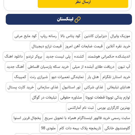
لینکستان
موزیک وایرال
دیزلیران کانتین
کود پتاس بالا
رسانه رپاپ
کود مایع مرغی
خرید نقره آنلاین
قیمت ضایعات آهن امروز
قیمت ترازو دیجیتال
اندیشکده حکمرانی هوشمند
کشنده
پلی لیست جدید
بروکر ترندو
دانلود اهنگ
آپ تیون
دریافت طلای آبشده از میلی
خرید سکه پارسیان اقساطی
آهنگ جدید
خرید استارز تلگرام
هتل یار
نمایندگی تعمیرات دوو
شیرازی رنت
کمپینگ
هدایای تبلیغاتی
غذای شرکتی
تور استانبول
غذای سازمانی
خرید کارت پستال
لوازم یدکی تویوتا قطعات تویوتا
مشاوره حقوقی
تبلیغات در گوگل
بهترین کارگزاری بورس
ثبت نام آمارکتس
سایت رسمی خرید فالوور اینستاگرام همراه با تحویل سریع
یخچال فریزر اسنوا
گاوصندوق خانگی
تاریخچه پلاک بیمه دات کام
ملودی 98