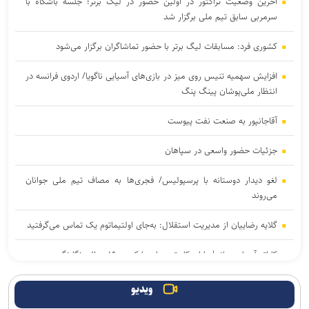
آخرین وضعیت تراکتور در اولین حضور در لیگ برتر؛ جلسه باشگاه با
سرمربی سابق تیم ملی برگزار شد
کشوری فرد: مسابقات لیگ برتر با حضور تماشاگران برگزار می‌شود
افزایش سهمیه تنیس روی میز در بازی‌های آسیایی ناگویا/ اردوی فرانسه در
انتظار ملی‌پوشان پینگ پنگ
آقاجانپور به صنعت نفت پیوست
جزئیات حضور واسعی در سپاهان
لغو دیدار دوستانه با پرسپولیس/ فجری‌ها به مصاف تیم ملی جوانان
می‌روند
گلایه رضاییان از مدیریت استقلال: به‌جای اولتیماتوم یک تماس می‌گرفتید
کاراته آسیای میانه| پایان کار تیم ملی با کسب ۱۹ مدال رنگارنگ
فریادشیران: اخبارمربوط به خواهرخواندگی کذب است/ تنها مجوز مدرسه
ویدیو
فوتبال صادر کرده‌ایم