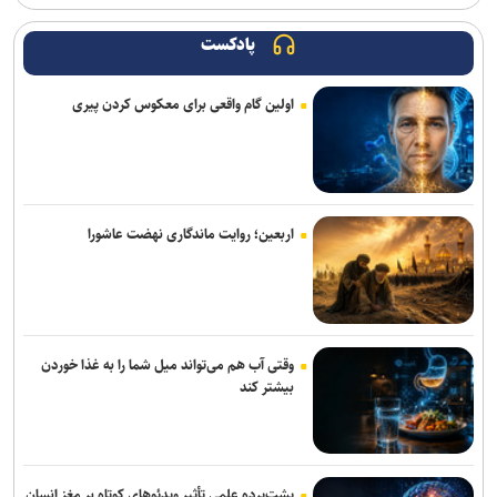
تکمیل تیم به ۲، ۳ بازیکن دیگر نیاز داریم
پادکست
شهبا: بازی سختی با استقلال داریم/ ۷۰ درصد از شاکله فصل گذشته
مس شهربابک حفظ شد
اولین گام واقعی برای معکوس کردن پیری
قلعه‌نویی به جلسه هیات رئیسه فدراسیون فوتبال می‌رود/ تقاضای همکاری
از باشگاه‌ها با تیم جوانان
بازار سرد ستاره‌های ایران؛ طارمی، جهانبخش و رضاییان بدون پیشنهاد
بزرگ
اربعین؛ روایت ماندگاری نهضت عاشورا
دنیامالی به دعوت رسمی وزیر ورزش آذربایجان به باکو سفر می‌کند
جدایی قطعی رضاییان از استقلال + عکس
وقتی آب هم می‌تواند میل شما را به غذا خوردن
ابهامات یک بیانیه؛ از پاسخ مبهم فیفا در مورد اندونگ تا استعلامِ آسانی
بیشتر کند
آراسته و کومار به نساجی پیوستند
آخرین رنکینگ جهانی تیراندازان/ رستمیان در رده پنجم؛ گل خندان در
میان ۲۰ نفر برتر و صعود چشمگیر چهل امیرانی
پشت‌پرده علمی تأثیر ویدئو‌های کوتاه بر مغز انسان