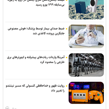
بی‌سابقه ۷۹۹ یورو رسید
باقری قراردادش را با پیکان تمدید کرد
اعلام اسامی نامزدهای تایید صلاحیت شده ریاست فدراسیون بدنسازی و
پرورش اندام/ حضور عضو هیات مدیره پرسپولیس
ضبط صدای بیمار توسط پزشک؛ هوش مصنوعی
تکواندو هانمادانگ ۲۰۲۶| پایان کار نمایندگان ایران با کسب ۲۶ مدال
جایگزین پرونده کاغذی شد
آمریکا واردات ربات‌های پیشرفته و اینورترهای برق
خارجی را محدود کرد
روایت ظهور و خداحافظی کنسولی که مسیر نینتندو
را تغییر داد
بیش