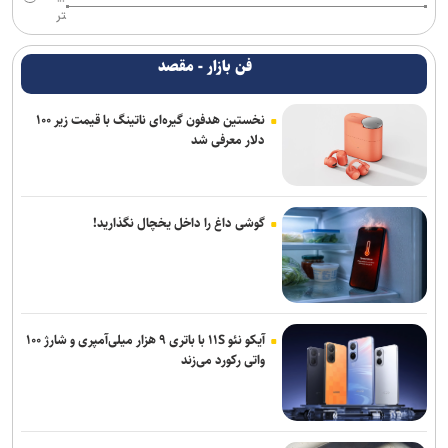
تر
فن بازار - مقصد
نخستین هدفون گیره‌ای ناتینگ با قیمت زیر ۱۰۰
دلار معرفی شد
گوشی داغ را داخل یخچال نگذارید!
آیکو نئو ۱۱S با باتری ۹ هزار میلی‌آمپری و شارژ ۱۰۰
واتی رکورد می‌زند