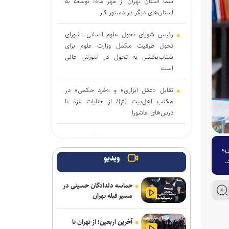
سما استان تهران از مهر ماه؛ توسعه به
استان‌های دیگر در دستور کار
رئیس شورای تحول علوم انسانی: شورای
تحول ظرفیت مکمل وزارت علوم برای
شتاب‌بخشی به تحول در آموزش عالی
است
تقابل «عقل ابزاری» و «خرد حکمی» در
مکتب اهل‌بیت (ع)/ از جنایات غزه تا
درس‌های عاشورا
عضو هیئت علمی دانشگاه آزاد: اصلاح
حکمرانی آموزشی مهم‌ترین پیش‌نیاز تحول
ن»
در آموزش عالی است
ویدیو
.
وارونگی قواعد روزمره یا آشکار شدن
حماسه دلدادگان حسینی در
ظرفیت‌های فراموش‌شده !
مسیر قبله تهران
تربیت در کنار تعلیم؛ ضرورت تقویت
آخرین اربعین؛ از تهران تا
جهت‌گیری الهی و فرهنگی در آموزش