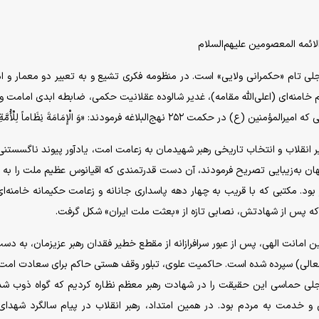
لائمه المعصومین علیهم‌السلام
 تام «حکمرانی ولایی» است. در منظومه فکری تشیع و به تعبیر دو معمار و ام
امنه‌ای (اعلی‌الله مقامه)، غدیر شالوده عقلانیت حکمی، ضابطه ابدی امامت و
لاغه فرمودند: «وَ الْإِمَامَةَ نِظَاماً لِلْأُمَّةِ».
یر انقلاب و انتخاب تاریخی رهبر شهیدمان به زعامت امت، یادآور پیوند ناگسستنی
ان به‌زیبایی تصریح فرمودند، آن دست قدرتمندی که اقیانوس عظیم ملت را به 
بود. مکتبی که با قریب به چهار دهه پاسداری جانانه و زعامت حکیمانه خامنه‌ای
د که پس از شهادتش، نصابی تازه از «بعثت ملت ایران» شکل گرفت.
ن امانت الهی، پس از عبور سرافرازانه از مقطع خطیر فقدان رهبر عزیزمان، به دست
العالی) سپرده شده است. حاکمیت علوی، تبلور وقف هستی حاکم برای سعادت ام
تجلی حماسی این حقیقت را در شهادت رهبر معظم نظاره کردیم که گواه ذوب ش
خدمت به مردم بود. در همین امتداد، رهبر انقلاب در پیام سالگرد شهدای 