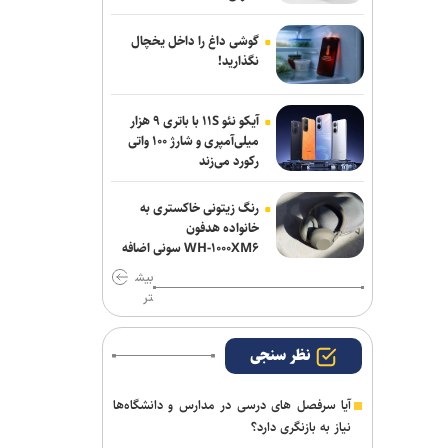
گوشی داغ را داخل یخچال
نگذارید!
آیکو نئو ۱۱S با باتری ۹ هزار
میلی‌آمپری و شارژ ۱۰۰ واتی
رکورد می‌زند
رنگ زیتونی خاکستری به
خانواده هدفون
WH-۱۰۰۰XM۶ سونی اضافه
شد
بیش
تر
نظر سنجی
آیا سرفصل های درسی در مدارس و دانشگاه‌ها
نیاز به بازنگری دارد؟