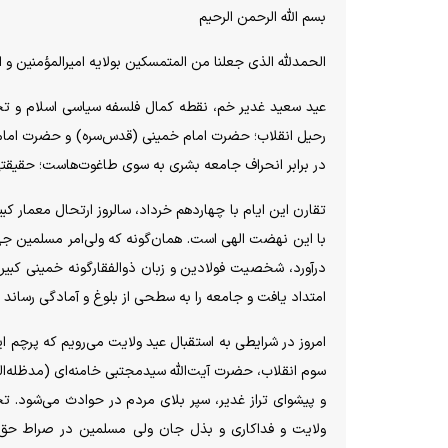
بسم الله الرحمن الرحیم
الحمدلله الذی جعلنا من المتمسکین بولایه امیرالمؤمنین و ا
عید سعید غدیر خم، نقطه کمال فلسفه سیاسی اسلام و تجلی
رحیل انقلاب؛ حضرت امام خمینی (قدس‌سره) و حضرت امام خ
در برابر انحراف جامعه بشری به سوی طاغوت‌هاست؛ حقیقتی که امیرالمؤمنین (ع) در حکمت ۲۵۲ نهج‌الب
تقارن این ایام با چهاردهم خرداد، سالروز ارتحال معمار کب
با این نهضت الهی است. همان‌گونه که ولی‌امر مسلمین جه
درآورد، شخصیت فولادین و زبان ذوالفقارگونه خمینی کبیر 
امتداد یافت و جامعه را به سطحی از بلوغ و آمادگی رسان
امروز در شرایطی به استقبال عید ولایت می‌رویم که پرچم ای
سوم انقلاب، حضرت آیت‌الله سیدمجتبی خامنه‌ای (مدظله‌
و پیشوای تراز غدیر، سپر بلای مردم در حوادث می‌شود. 
ولایت و فداکاری و بذل جان ولی مسلمین در صراط حق و 