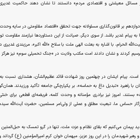
ز مسائل معیشتی و اقتصادی مردم» دانستند تا نشان دهند حاکمیت غدیری،
وازدهم بر قانون‌گذاری مسئولانه جهت تحقق «اقتصاد مقاومتی در سایه وحدت
 به پیام غدیر باشد. از سوی دیگر، صیانت از این دستاورد‌ها نیازمند مقاومت ت
لله الحرام، با اشاره به بعثت الهی ملت با سلاح «الله اکبر»، مرزبندی غدیری در 
ترسیم کردند و نشان دادند امت مکتب ولایت در «جنگ تحمیلی سوم» نیز هرگز 
است. پیام ایشان در چهلمین روز شهادت قائد عظیم‌الشأن، هشداری نسبت ب
 با راهبرد «تبدیل داغ به حماسه»، بر یکپارچگی جامعه تأکید ورزیدند. همان‌گو
بستند، امروز نیز برادری مؤمنانه و وحدت کلمه، فریضه‌ای قطعی برای خنثی
زگار حساس ما، تبعیت مطلق و عملی از ولی‌امر مسلمین، حضرت آیت‌الله سید
دید پیمان می‌کنیم که بقای نظام و عزت ملت، تنها در گرو تمسک به حبل‌المتین 
رهبر شهیدمان را در این روز عزیز، میهمان خوان کرم امیرالمؤمنین (ع) گرداند و