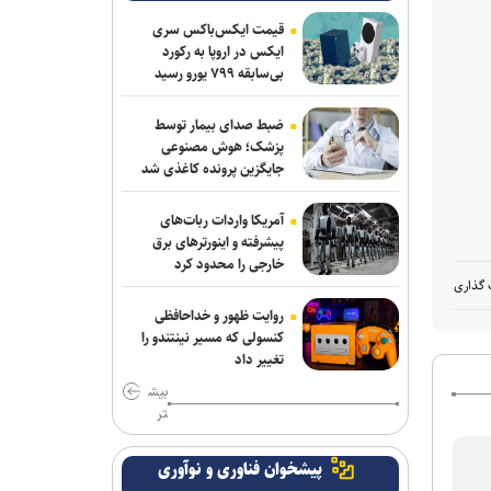
قیمت ایکس‌باکس سری
ایکس در اروپا به رکورد
بی‌سابقه ۷۹۹ یورو رسید
ضبط صدای بیمار توسط
پزشک؛ هوش مصنوعی
جایگزین پرونده کاغذی شد
آمریکا واردات ربات‌های
پیشرفته و اینورترهای برق
خارجی را محدود کرد
 گذاری
روایت ظهور و خداحافظی
کنسولی که مسیر نینتندو را
تغییر داد
بیش
تر
پیشخوان فناوری و نوآوری