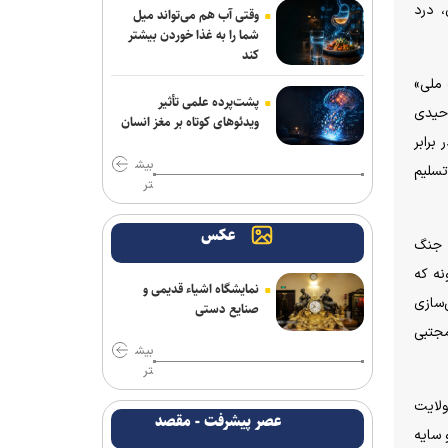
 درد
وقتی آب هم می‌تواند میل
شما را به غذا خوردن بیشتر
کند
 ملی»
پشت‌پرده علمی تأثیر
وحیدی
ویدئو‌های کوتاه بر مغز انسان
برابر
بیش
تسلیم
تر
عکس
ه جنگ
نه که
نمایشگاه اشیاء قدیمی و
‌سازی
صنایع دستی
مجتبی
بیش
تر
ولایت
عصر پیشرفت - مقصد
 سایه