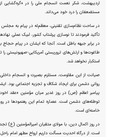
اردیبهشت، شکر نعمت انسجام ملی را در «گره‌گشایی ا
مستضعفان را درد خود می‌داند.
در ساحت نظام‌سازی تقنینی، معظم‌له در پیام به مجلس د
تأکید فرمودند تا نوسازی پرشتاب کشور، لبیک عملی نهاد‌ها
در برابر جبهه باطل است. آنجا که ایشان در پیام حجاج بیت‌ا
طاغوت‌ها و ارتش‌های تروریستی آمریکایی-صهیونیستی را 
استکبار نخواهد شد.
صیانت از این مقاومت، مستلزم بصیرت و انسجام داخلی 
روانی دشمن برای ایجاد شکاف و تجزیه اجتماعی بود. ایشان
پیامبر اعظم (ص) در روز غدیر میان مؤمنین «عقد اخوت» 
توطئه‌های دشمن است. عصاره تمام این رهنمود‌ها در رو
خامنه‌ای است.
در روز اکمال دین، با مولای متقیان امیرالمؤمنین (ع) تج
است. از درگاه احدیت مسألت داریم ارواح مطهر امام راحل و 