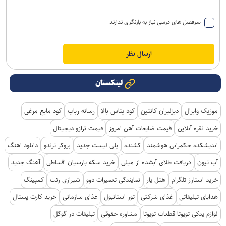
سرفصل های درسی نیاز به بازنگری ندارند
لینکستان
موزیک وایرال
دیزلیران کانتین
کود پتاس بالا
رسانه رپاپ
کود مایع مرغی
خرید نقره آنلاین
قیمت ضایعات آهن امروز
قیمت ترازو دیجیتال
اندیشکده حکمرانی هوشمند
کشنده
پلی لیست جدید
بروکر ترندو
دانلود اهنگ
آپ تیون
دریافت طلای آبشده از میلی
خرید سکه پارسیان اقساطی
آهنگ جدید
خرید استارز تلگرام
هتل یار
نمایندگی تعمیرات دوو
شیرازی رنت
کمپینگ
هدایای تبلیغاتی
غذای شرکتی
تور استانبول
غذای سازمانی
خرید کارت پستال
لوازم یدکی تویوتا قطعات تویوتا
مشاوره حقوقی
تبلیغات در گوگل