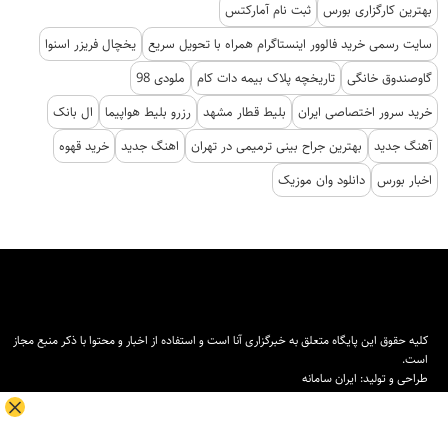
بهترین کارگزاری بورس
ثبت نام آمارکتس
سایت رسمی خرید فالوور اینستاگرام همراه با تحویل سریع
یخچال فریزر اسنوا
گاوصندوق خانگی
تاریخچه پلاک بیمه دات کام
ملودی 98
خرید سرور اختصاصی ایران
بلیط قطار مشهد
رزرو بلیط هواپیما
ال بانک
آهنگ جدید
بهترین جراح بینی ترمیمی در تهران
اهنگ جدید
خرید قهوه
اخبار بورس
دانلود وان موزیک
کلیه حقوق این پایگاه متعلق به خبرگزاری آنا است و استفاده از اخبار و محتوا با ذکر منبع مجاز
است.
طراحی و تولید:
ایران سامانه