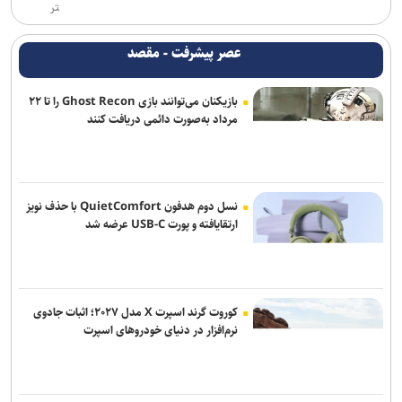
آغاز ثبت‌نام دهمین دوره طرح شهید احمدی‌روشن ویژه استادان متقاضی
تر
راهبری هسته‌های مسئله‌محور
عصر پیشرفت - مقصد
شرایط ورود به جشنواره رازی؛ اچ‌ایندکس ۲۰ برای محققان برجسته
بازیکنان می‌توانند بازی Ghost Recon را تا ۲۲
خبرنگاران در خط مقدم روایت حقیقت و صیانت از هویت و عزت ملی قرار
مرداد به‌صورت دائمی دریافت کنند
دارند
پیدا شدن شواهد علمی از بمباران لامرد با فسفر/ نتایج در نشریات
بین‌المللی منتشر می‌شود
نسل دوم هدفون QuietComfort با حذف نویز
نسخه بازگشت ایران به صدر تولید علم؛ تکیه بر نیروی انسانی و حمایت از
ارتقایافته و پورت USB-C عرضه شد
پژوهش
خبرنگاران، روایتگران حقیقت و همراهان توسعه آموزش و سلامت در
روزهای دشوار هستند
کوروت گرند اسپرت X مدل ۲۰۲۷؛ اثبات جادوی
نرم‌افزار در دنیای خودروهای اسپرت
وزیر علوم: خبرنگاران در طول جنگ فقط روایتگر خسارت‌ها نبودند