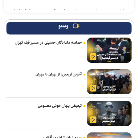
اعلام جدیدترین طرح‌های پژوهشی دوران جنگ در حوزه پزشکی/ فراخوان
جذب طرح‌های تحقیقاتی آغاز شد
ویدیو
بازنگری کامل رشته‌های عمران، صنایع و برق در دانشگاه علم و صنعت/
رشته‌های جدید جایگزین رشته‌های کم‌متقاضی می‌شوند
حماسه دلدادگان حسینی در مسیر قبله تهران
جهاد دانشگاهی برای پاسخ به نیاز‌های کشور نیازمند تحول بنیادین است
بیانیه بسیج اساتید جهاددانشگاهی به مناسبت سالروز تأسیس
جهاددانشگاهی
آخرین اربعین؛ از تهران تا مهران
نصراللهی: خبرنگاران در کنار طرح مشکلات مردم، راه‌حل‌ها و توفیقات را
هم روایت کنند
پیام رئیس جهاددانشگاهی به مناسبت روز خبرنگار/ تأکید بر نقش رسانه‌ها
تبعیض پنهان هوش مصنوعی
در تبیین واقعیت‌ها و تقویت انسجام اجتماعی
روز خبرنگار ایرانی و جنگ روایت با ترامپ
سهم ایران از اینهمه آفتاب
خبرنگاری رسالتی اخلاقی در مسیر کشف حقیقت و ارتقای سرمایه اجتماعی