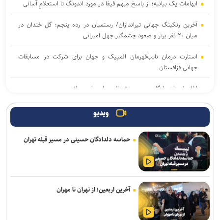
ابهامات یک بیانیه؛ از پاسخ مبهم فیفا در مورد اندونگ تا استعلامِ آسانی
آخرین رنکینگ جهانی تیراندازان/ رستمیان در رده پنجم؛ گل خندان در
میان ۲۰ نفر برتر و صعود چشمگیر چهل امیرانی
استارت درمان نایب‌قهرمان المپیک و جهان برای شرکت در مسابقات
جهانی قزاقستان
ارائه خدمات رایگان مجموعه توچال به اصحاب رسانه
شکوری: امیدوارم برخلاف گذشته، بتوانیم در رده امید به موفقیت برسیم
ویدیو
آرمان الهی بعد از جهانی باکو، به جهانی اسلواکی می‌رود/ عنوان‌دار ایرانی
حماسه دلدادگان حسینی در مسیر قبله تهران
جهان که قهرمان ۲ رشته آزاد و فرنگی شده بود
رسمی| پنجره استقلال بسته ماند
سالاری مشاور مدیرعامل پرسپولیس شد
آخرین اربعین؛ از تهران تا مهران
تغییر ساختار در معاونت ورزشی باشگاه پرسپولیس؛ تشکیل سه مدیریت
مستقل