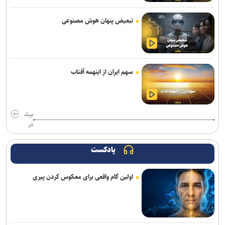
آراسته به نساجی پیوست
تبعیض پنهان هوش مصنوعی
اعلام شماره پیراهن بازیکنان پرسپولیس برای لیگ بیست‌وششم
مسابقات دوومیدانی بلاروس| کسب ۶ مدال توسط ملی‌پوشان ایران
سهم ایران از اینهمه آفتاب
عیسی‌لو به چادرملو اردکان پیوست
تکواندو هانمادانگ ۲۰۲۶| پایان کار نمایندگان ایران با کسب ۲۶ مدال
بیش
رسمی؛ عالیشاه به گل‌گهر پیوست
تر
ربیعی سرمربی شاهین بندرعامری شد
پادکست
اعلام اسامی نامزدهای تایید صلاحیت شده ریاست فدراسیون بدنسازی و
اولین گام واقعی برای معکوس کردن پیری
پرورش اندام/ حضور عضو هیات مدیره پرسپولیس
کلباسی به چادرملو پیوست
عالیشاه در یک قدمی گل‌گهر