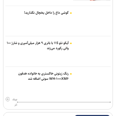
گوشی داغ را داخل یخچال نگذارید!
آیکو نئو ۱۱S با باتری ۹ هزار میلی‌آمپری و شارژ ۱۰۰
واتی رکورد می‌زند
رنگ زیتونی خاکستری به خانواده هدفون
WH-۱۰۰۰XM۶ سونی اضافه شد
بیش
تر