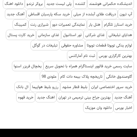
اندیشکده حکمرانی هوشمند
کشنده
پلی لیست جدید
بروکر ترندو
دانلود اهنگ
آپ تیون
دریافت طلای آبشده از میلی
خرید سکه پارسیان اقساطی
آهنگ جدید
خرید استارز تلگرام
هتل یار
نمایندگی تعمیرات دوو
شیرازی رنت
کمپینگ
هدایای تبلیغاتی
غذای شرکتی
تور استانبول
غذای سازمانی
خرید کارت پستال
لوازم یدکی تویوتا قطعات تویوتا
مشاوره حقوقی
تبلیغات در گوگل
بهترین کارگزاری بورس
ثبت نام آمارکتس
سایت رسمی خرید فالوور اینستاگرام همراه با تحویل سریع
یخچال فریزر اسنوا
گاوصندوق خانگی
تاریخچه پلاک بیمه دات کام
ملودی 98
خرید سرور اختصاصی ایران
بلیط قطار مشهد
رزرو بلیط هواپیما
ال بانک
آهنگ جدید
بهترین جراح بینی ترمیمی در تهران
اهنگ جدید
خرید قهوه
اخبار بورس
دانلود وان موزیک