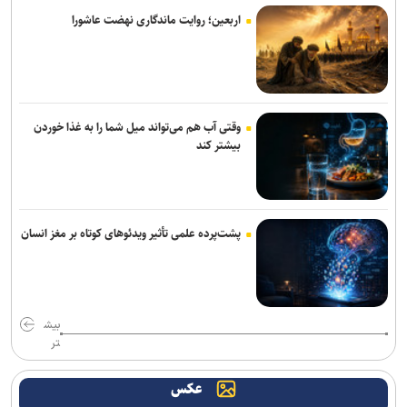
اربعین؛ روایت ماندگاری نهضت عاشورا
باقری قراردادش را با پیکان تمدید کرد
بیانی: ۴۰۰ هزار دلار صرف وکلای خارجی شد تا پنجره استقلال باز نشود/
رضاییان به جای قدرشناسی کلاس ۲۰۰ میلیارد تومانی گذاشت
وقتی آب هم می‌تواند میل شما را به غذا خوردن
رحیمی به شمس آذر پیوست
بیشتر کند
خانلرخانی: پاداش تکواندوکاران با تلاشی می‌کنند همخوانی ندارد/ سلیمی:
کار اصلی من برای ناگویا از دو تورنمنت بعد آغاز می‌شود/ برخورداری: قانون
سرباز قهرمان کمک خوبی است+فیلم
پشت‌پرده علمی تأثیر ویدئو‌های کوتاه بر مغز انسان
فریدونی: دلیل بسته ماندن پنجره استقلال ۴ فسخ غیر موجه در دو سال
بوده است/ تاجرنیا دوست دارد خودش را تبرئه کند
نعمت‌پور بعد از قبول مسئولیت سپاهان در لیگ برتر فرنگی: اولویت‌مان
بیش
در سال اول قهرمانی نیست
تر
برزگر: همای سعادت روی دوش تارتار نشسته است/ عیار واقعی پرسپولیس
عکس
از هفته پنجم به بعد مشخص می‌شود