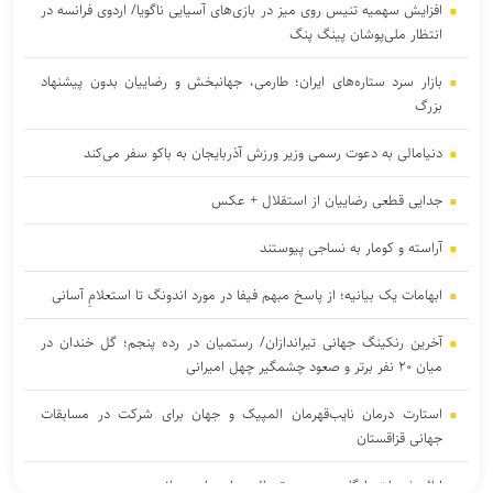
افزایش سهمیه تنیس روی میز در بازی‌های آسیایی ناگویا/ اردوی فرانسه در
انتظار ملی‌پوشان پینگ پنگ
بازار سرد ستاره‌های ایران؛ طارمی، جهانبخش و رضاییان بدون پیشنهاد
بزرگ
دنیامالی به دعوت رسمی وزیر ورزش آذربایجان به باکو سفر می‌کند
جدایی قطعی رضاییان از استقلال + عکس
آراسته و کومار به نساجی پیوستند
ابهامات یک بیانیه؛ از پاسخ مبهم فیفا در مورد اندونگ تا استعلامِ آسانی
آخرین رنکینگ جهانی تیراندازان/ رستمیان در رده پنجم؛ گل خندان در
میان ۲۰ نفر برتر و صعود چشمگیر چهل امیرانی
استارت درمان نایب‌قهرمان المپیک و جهان برای شرکت در مسابقات
جهانی قزاقستان
ارائه خدمات رایگان مجموعه توچال به اصحاب رسانه