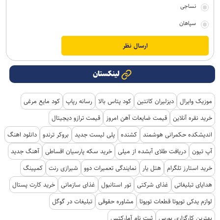
نساجی
سپاهان
لینکستان
موزیک وایرال
دیزلیران کانتین
کود پتاس بالا
رسانه رپاپ
کود مایع مرغی
خرید نقره آنلاین
قیمت ضایعات آهن امروز
قیمت ترازو دیجیتال
اندیشکده حکمرانی هوشمند
کشنده
پلی لیست جدید
بروکر ترندو
دانلود اهنگ
آپ تیون
دریافت طلای آبشده از میلی
خرید سکه پارسیان اقساطی
آهنگ جدید
خرید استارز تلگرام
هتل یار
نمایندگی تعمیرات دوو
شیرازی رنت
کمپینگ
هدایای تبلیغاتی
غذای شرکتی
تور استانبول
غذای سازمانی
خرید کارت پستال
لوازم یدکی تویوتا قطعات تویوتا
مشاوره حقوقی
تبلیغات در گوگل
بهترین کارگزاری بورس
ثبت نام آمارکتس