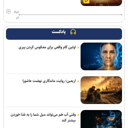
تکواندو هانمادانگ ۲۰۲۶| پایان کار نمایندگان ایران با کسب ۲۶ مدال
بیش
رسمی؛ عالیشاه به گل‌گهر پیوست
تر
ربیعی سرمربی شاهین بندرعامری شد
پادکست
اعلام اسامی نامزدهای تایید صلاحیت شده ریاست فدراسیون بدنسازی و
اولین گام واقعی برای معکوس کردن پیری
پرورش اندام/ حضور عضو هیات مدیره پرسپولیس
کلباسی به چادرملو پیوست
عالیشاه در یک قدمی گل‌گهر
اربعین؛ روایت ماندگاری نهضت عاشورا
باقری قراردادش را با پیکان تمدید کرد
بیانی: ۴۰۰ هزار دلار صرف وکلای خارجی شد تا پنجره استقلال باز نشود/
رضاییان به جای قدرشناسی کلاس ۲۰۰ میلیارد تومانی گذاشت
وقتی آب هم می‌تواند میل شما را به غذا خوردن
رحیمی به شمس آذر پیوست
بیشتر کند