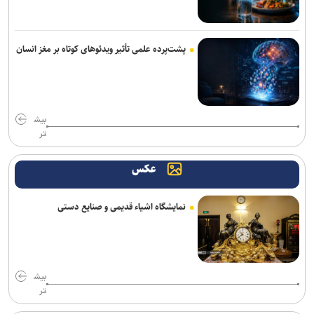
خانلرخانی: پاداش تکواندوکاران با تلاشی می‌کنند همخوانی ندارد/ سلیمی:
کار اصلی من برای ناگویا از دو تورنمنت بعد آغاز می‌شود/ برخورداری: قانون
سرباز قهرمان کمک خوبی است+فیلم
پشت‌پرده علمی تأثیر ویدئو‌های کوتاه بر مغز انسان
فریدونی: دلیل بسته ماندن پنجره استقلال ۴ فسخ غیر موجه در دو سال
بوده است/ تاجرنیا دوست دارد خودش را تبرئه کند
نعمت‌پور بعد از قبول مسئولیت سپاهان در لیگ برتر فرنگی: اولویت‌مان
بیش
در سال اول قهرمانی نیست
تر
برزگر: همای سعادت روی دوش تارتار نشسته است/ عیار واقعی پرسپولیس
عکس
از هفته پنجم به بعد مشخص می‌شود
مس رفسنجان منتظر رأی CAS/ آغاز تمرینات نارنجی پوشان از هفته آینده
نمایشگاه اشیاء قدیمی و صنایع دستی
دروازه‌بان‌های سابق پرسپولیس و تراکتور به شمس آذر پیوستند
صنعت نفت مهاجم مس شهر بابک را جذب کرد
بیش
تهیدست به صنعت نفت پیوست
تر