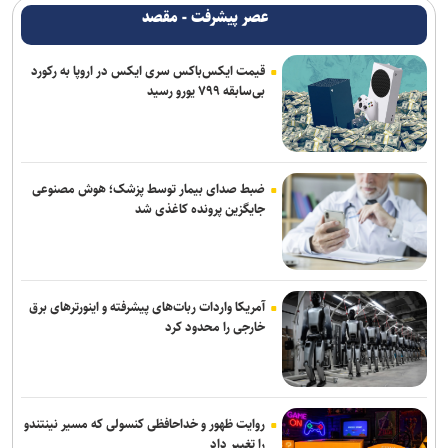
اقدام قابل توجه اسلامی در مورد طلبش از ذوب آهن و نگاه ویژه به تیم
عصر پیشرفت - مقصد
های پایه
قیمت ایکس‌باکس سری ایکس در اروپا به رکورد
ماجرای پیشنهاد سهراب بختیاری زاده به سردار آزمون چیست؟/ وعده
بی‌سابقه ۷۹۹ یورو رسید
پوچی که به سرمربی استقلال داده شد
فلاح به صنعت نفت پیوست
تاجدار و صادقی دستیاران جدید الهامی در پیکان
ضبط صدای بیمار توسط پزشک؛ هوش مصنوعی
جایگزین پرونده کاغذی شد
آمریکا واردات ربات‌های پیشرفته و اینورترهای برق
خارجی را محدود کرد
روایت ظهور و خداحافظی کنسولی که مسیر نینتندو
را تغییر داد