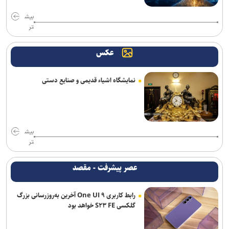
بیش
تر
عکس
نمایشگاه اشیاء قدیمی و صنایع دستی
بیش
تر
عصر پیشرفت - مقصد
رابط کاربری One UI ۹ آخرین به‌روزرسانی بزرگ
گلکسی S۲۳ FE خواهد بود