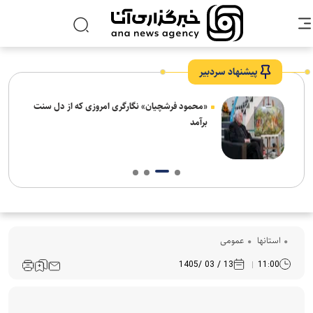
پیشنهاد سردبیر
ش‌های
«محمود فرشچیان» نگارگری امروزی که از دل سنت
ت
برآمد
استانها
عمومی
13 / 03 /1405
11:00