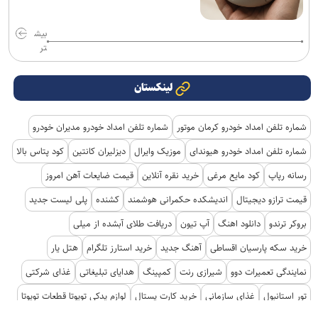
بیش
تر
لینکستان
شماره تلفن امداد خودرو کرمان موتور
شماره تلفن امداد خودرو مدیران خودرو
شماره تلفن امداد خودرو هیوندای
موزیک وایرال
دیزلیران کانتین
کود پتاس بالا
رسانه رپاپ
کود مایع مرغی
خرید نقره آنلاین
قیمت ضایعات آهن امروز
قیمت ترازو دیجیتال
اندیشکده حکمرانی هوشمند
کشنده
پلی لیست جدید
بروکر ترندو
دانلود اهنگ
آپ تیون
دریافت طلای آبشده از میلی
خرید سکه پارسیان اقساطی
آهنگ جدید
خرید استارز تلگرام
هتل یار
نمایندگی تعمیرات دوو
شیرازی رنت
کمپینگ
هدایای تبلیغاتی
غذای شرکتی
تور استانبول
غذای سازمانی
خرید کارت پستال
لوازم یدکی تویوتا قطعات تویوتا