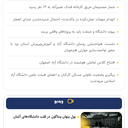
شمار مصدومان حریق کارخانه فندک نصیرآباد به ۱۴ نفر رسید
انهدام مهمات عمل‌نکرده در پاکدشت؛ احتمال شنیده‌شدن صدای انفجار
پیوند دانشگاه و صنعت باید به پروژه‌های واقعی برسد
نشست هم‌اندیشی روسای دانشگاه آزاد و آموزش‌وپرورش استان یزد با
محور توانمندسازی مهارتی هنرجویان
افتتاح کلاس تعاملی هوشمند در دانشگاه آزاد اصفهان
پیگیری وضعیت تعاونی مسکن کارکنان و اعضای هیئت علمی دانشگاه آزاد
اسلامی مرودشت
گام دانشگاه آزاد قم برای تأمین امنیت غذایی و سلامت کالاهای وارداتی؛
آزمایشگاه مولکولی حلال چه ویژگی‌هایی دارد؟
ویدیو
تخصیص ۵ هزار هکتار از اراضی استان قم به مزارع خورشیدی/ ۱۶۰۰
پول پنهان پنتاگون در قلب دانشگاه‌های آلمان
هکتار از مزارع خورشیدی عملیاتی شد