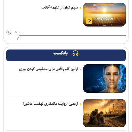
افزایش احتمال انتقال بیماری‌های مشترک بین انسان و حیوان با قاچاق
سهم ایران از اینهمه آفتاب
دام/ کنترل تب دنگی از مالاریا دشوارتر است
پایش شبانه روزی تهویه قطار‌ها و ایستگاه‌های مترو/ پیش‌بینی هوشمند
بیش
تهویه در قطار‌های جدید
تر
۳ سانحه مرگبار طی یک هفته در بزرگراه‌های تهران؛ هشدار دوباره به
رانندگان و عابران
پادکست
رشد ۴۲ درصدی سازش در شورای حل اختلاف استان تهران
اولین گام واقعی برای معکوس کردن پیری
ترافیک سنگین در جاده چالوس/ جاده‌های شمالی بدون مداخلات جوی و
سایر محورها روان است
۷کشته و مصدوم در تصادف مرگبار پژو پارس و ساینا در اصفهان
اربعین؛ روایت ماندگاری نهضت عاشورا
روایت کولیوند از خدمات هلال احمر در اربعین حسینی
جزئیات ثبت ادعا، تهیه نقشه UTM و ارائه مادر سند اعلام شد