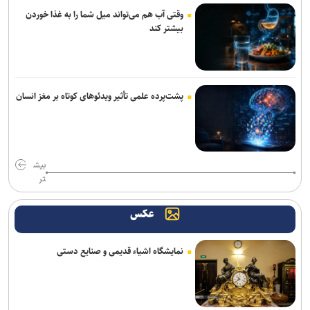
پرداخت مطالبات بازنشستگان در اولویت تأمین اجتماعی است
وقتی آب هم می‌تواند میل شما را به غذا خوردن
بیشتر کند
تردد روان در تمامی محورهای شمالی و مسیرهای مرزهای اربعین
کشف بقایای انسانی در ارتفاعات شمیرانات
حسینیه قوجان؛ تماشاخانه حافظه ایرانی+ تصاویر
پشت‌پرده علمی تأثیر ویدئو‌های کوتاه بر مغز انسان
رئیس قوه قضاییه: خبرنگار متعهد، هم‌سنگر رزمندگان پشت لانچر است
بیش
تر
عکس
نمایشگاه اشیاء قدیمی و صنایع دستی