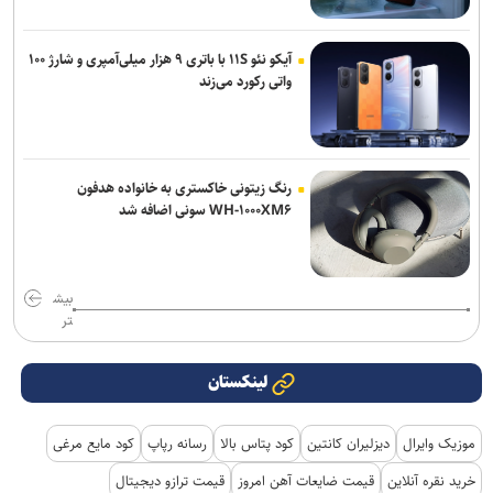
آیکو نئو ۱۱S با باتری ۹ هزار میلی‌آمپری و شارژ ۱۰۰
واتی رکورد می‌زند
رنگ زیتونی خاکستری به خانواده هدفون
WH-۱۰۰۰XM۶ سونی اضافه شد
بیش
تر
لینکستان
موزیک وایرال
دیزلیران کانتین
کود پتاس بالا
رسانه رپاپ
کود مایع مرغی
خرید نقره آنلاین
قیمت ضایعات آهن امروز
قیمت ترازو دیجیتال