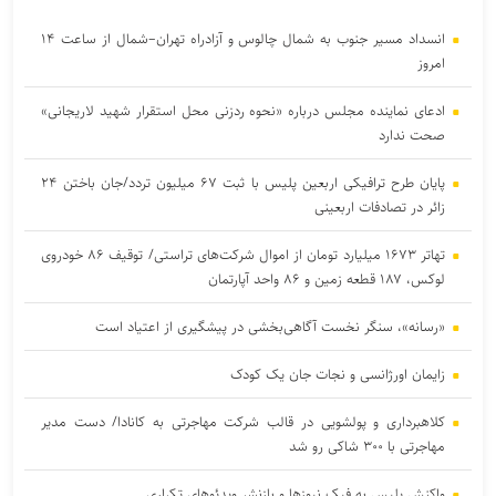
انسداد مسیر جنوب به شمال چالوس و آزادراه تهران–شمال از ساعت ۱۴
امروز
ادعای نماینده مجلس درباره «نحوه ردزنی محل استقرار شهید لاریجانی»
صحت ندارد
پایان طرح ترافیکی اربعین پلیس با ثبت ۶۷ میلیون تردد/جان باختن ۲۴
زائر در تصادفات اربعینی
تهاتر ۱۶۷۳ میلیارد تومان از اموال شرکت‌های تراستی/ توقیف ۸۶ خودروی
لوکس، ۱۸۷ قطعه زمین و ۸۶ واحد آپارتمان
«رسانه»، سنگر نخست آگاهی‌بخشی در پیشگیری از اعتیاد است
زایمان اورژانسی و نجات جان یک کودک
کلاهبرداری و پولشویی در قالب شرکت مهاجرتی به کانادا/ دست مدیر
مهاجرتی با ۳۰۰ شاکی رو شد
واکنش پلیس به فیک نیوزها و بازنشرِ ویدئوهایِ تکراری