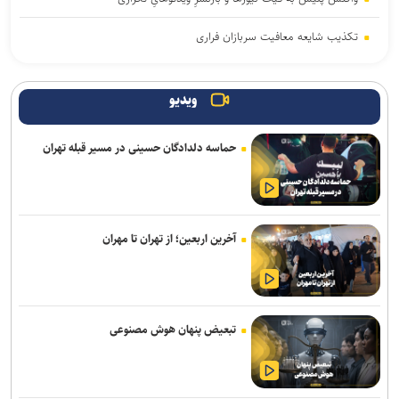
تکذیب شایعه معافیت سربازان فراری
آثار مخرب مصرف الکل و سیگار در بروز بیماری‌ها
ویدیو
یرخورد مرگبار ۲ سمند در جاده اهواز–خرمشهر/ ۴ سرنشین در میان
شعله‌های آتش جان باختند
حماسه دلدادگان حسینی در مسیر قبله تهران
امروز پنجشنبه نبض ترافیک پایتخت به آرامی می‌زند
وزیر بهداشت: تکمیل بیمارستان ۱۷ شهریور برازجان تا اوایل سال آینده
هدف‌گذاری شده است
آخرین اربعین؛ از تهران تا مهران
موکب «سلام یا مهدی (عج)» در سامرا طی ۲۳ روز به حدود ۱۰۰ هزار زائر
از کشورهای مختلف خدمت‌رسانی کرد
تصادف زنجیره‌ای ۱۲ خودرو با ۱۹ مصدوم در محور یاسوج–اصفهان/ علت
تبعیض پنهان هوش مصنوعی
حادثه در دست بررسی است
سامانه تخصصی قوانین تأمین اجتماعی راه‌اندازی شد