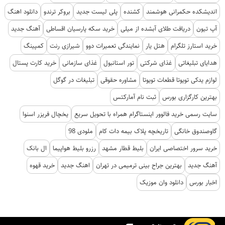
اندیشکده حکمرانی هوشمند
کشنده
پلی لیست جدید
بروکر ترندو
دانلود اهنگ
آپ تیون
دریافت طلای آبشده از میلی
خرید سکه پارسیان اقساطی
آهنگ جدید
خرید استارز تلگرام
هتل یار
نمایندگی تعمیرات دوو
شیرازی رنت
کمپینگ
هدایای تبلیغاتی
غذای شرکتی
تور استانبول
غذای سازمانی
خرید کارت پستال
لوازم یدکی تویوتا قطعات تویوتا
مشاوره حقوقی
تبلیغات در گوگل
بهترین کارگزاری بورس
ثبت نام آمارکتس
سایت رسمی خرید فالوور اینستاگرام همراه با تحویل سریع
یخچال فریزر اسنوا
گاوصندوق خانگی
تاریخچه پلاک بیمه دات کام
ملودی 98
خرید سرور اختصاصی ایران
بلیط قطار مشهد
رزرو بلیط هواپیما
ال بانک
آهنگ جدید
بهترین جراح بینی ترمیمی در تهران
اهنگ جدید
خرید قهوه
اخبار بورس
دانلود وان موزیک