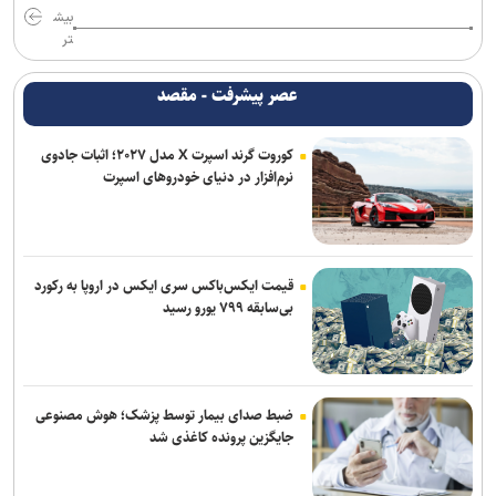
بیش
تر
عصر پیشرفت - مقصد
کوروت گرند اسپرت X مدل ۲۰۲۷؛ اثبات جادوی
نرم‌افزار در دنیای خودروهای اسپرت
قیمت ایکس‌باکس سری ایکس در اروپا به رکورد
بی‌سابقه ۷۹۹ یورو رسید
ضبط صدای بیمار توسط پزشک؛ هوش مصنوعی
جایگزین پرونده کاغذی شد