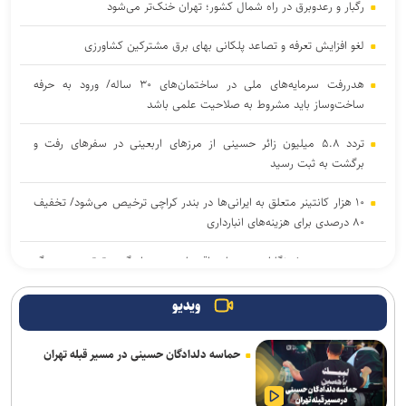
رگبار و رعدوبرق در راه شمال کشور؛ تهران خنک‌تر می‌شود
لغو افزایش تعرفه و تصاعد پلکانی بهای برق مشترکین کشاورزی
هدررفت سرمایه‌های ملی در ساختمان‌های ۳۰ ساله/ ورود به حرفه
ساخت‌وساز باید مشروط به صلاحیت علمی باشد
تردد ۵.۸ میلیون زائر حسینی از مرز‌های اربعینی در سفر‌های رفت و
برگشت به ثبت رسید
۱۰ هزار کانتینر متعلق به ایرانی‌ها در بندر کراچی ترخیص می‌شود/ تخفیف
۸۰ درصدی برای هزینه‌های انبارداری
وزیر صمت: خبرنگاران دیده‌بان اقتصادی و روایتگر حقیقت در جنگ
رسانه‌ای هستند
ویدیو
ترسیم نقشه راه واگذاری اراضی در شهرک‌های صنعتی تهران/ ۳۸ لکه
صنعتی غیرمجاز فاقد حمایت قانونی هستند
حماسه دلدادگان حسینی در مسیر قبله تهران
رکوردشکنی در اولین روز هفته؛ شاخص بورس در ابتدای معاملات بیش از
۱۲۴ هزار واحد افزایش یافت