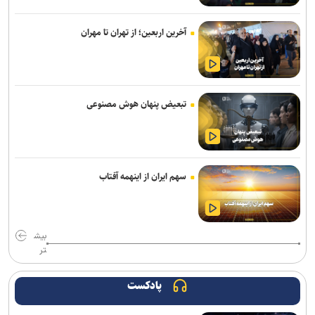
تأکید معاون مهندسی سازمان بنادر بر تسریع در تکمیل پروژه‌های عمرانی
آخرین اربعین؛ از تهران تا مهران
بندر امیرآباد
تردد روان در محور‌های شمالی کشور/ محور بندرعباس–لار مسدود است
تداوم رگبار و رعدوبرق در ارتفاعات شمال‌غرب و البرز/ وزش باد شدید و
تبعیض پنهان هوش مصنوعی
گردوخاک در نقاط مختلف کشور
وزیر راه و شهرسازی: رسانه‌ها در صیانت از حقیقت و انسجام ملی نقشی
بی‌بدیل دارند
سهم ایران از اینهمه آفتاب
فروش دور جدید بلیت های زیارتی از ۱۷ مرداد / بلیت برگشت را از مبدأ
سفر تهیه کنید
بیش
وزیر نیرو: مصرف برق از روند خطی به رشد شتابان رسیده است/ ۱۵۰
تر
میلیارد مترمکعب بدهی آبی داریم
مدنی‌زاده: رسانه‌های مسئول، سرمایه‌ای ارزشمند برای حکمرانی اقتصادی
پادکست
کارآمد هستند