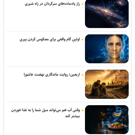
راز پادماده‌های سرگردان در راه شیری
خبرنگاران دیده‌بانان آگاه جامعه هستند
همتی: رسانه‌ها، رکن اعتمادآفرین در نظام اقتصادی کشور
معمای سهم ایران در خزر مشاع! / چرا تثبیت حکمرانی ملی نیازمند عبور
از دیپلماسی حقوقی به کنشگری اقتصادی است؟
اولین گام واقعی برای معکوس کردن پیری
وزیر نفت: رسانه‌ها جلوه‌های ایثار کارکنان صنعت نفت را منعکس کردند
۱۲ میلیون هکتار از زمین‌های کشاورزی سند ندارند / اجرای قانون الزام به
ثبت رسمی معاملات غیرمنقول در ۱۴۳ شهرستان
اربعین؛ روایت ماندگاری نهضت عاشورا
با اجرای قاعده «تقدم قبض انبار» بیش از ۳.۵ میلیون تن کالا وارد کشور
شد
نقش راهبردی رسانه‌ها در تثبیت امنیت غذایی/ خبرنگاران، حلقه‌ی پیوند
وقتی آب هم می‌تواند میل شما را به غذا خوردن
دانش، تولید و اعتماد در سفره مردم هستند
بیشتر کند
تدوین نقشه راه بهره‌وری در بخش صنعت و معدن/ ۱۹ راهبرد کلان برای
گذار به حکمرانی داده‌مبنا و توسعه فناوری