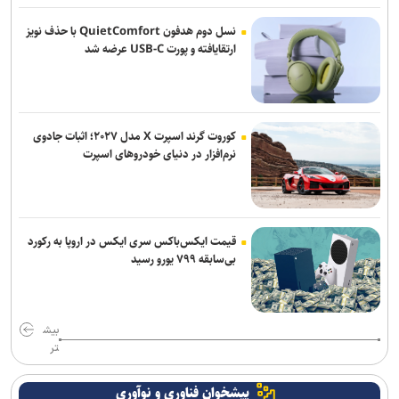
نسل دوم هدفون QuietComfort با حذف نویز
ارتقایافته و پورت USB-C عرضه شد
کوروت گرند اسپرت X مدل ۲۰۲۷؛ اثبات جادوی
نرم‌افزار در دنیای خودروهای اسپرت
قیمت ایکس‌باکس سری ایکس در اروپا به رکورد
بی‌سابقه ۷۹۹ یورو رسید
بیش
تر
پیشخوان فناوری و نوآوری