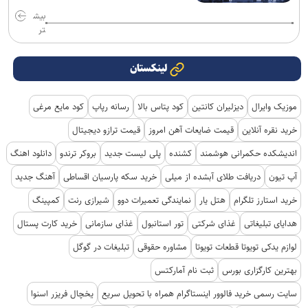
بیش
تر
لینکستان
موزیک وایرال
دیزلیران کانتین
کود پتاس بالا
رسانه رپاپ
کود مایع مرغی
خرید نقره آنلاین
قیمت ضایعات آهن امروز
قیمت ترازو دیجیتال
اندیشکده حکمرانی هوشمند
کشنده
پلی لیست جدید
بروکر ترندو
دانلود اهنگ
آپ تیون
دریافت طلای آبشده از میلی
خرید سکه پارسیان اقساطی
آهنگ جدید
خرید استارز تلگرام
هتل یار
نمایندگی تعمیرات دوو
شیرازی رنت
کمپینگ
هدایای تبلیغاتی
غذای شرکتی
تور استانبول
غذای سازمانی
خرید کارت پستال
لوازم یدکی تویوتا قطعات تویوتا
مشاوره حقوقی
تبلیغات در گوگل
بهترین کارگزاری بورس
ثبت نام آمارکتس
سایت رسمی خرید فالوور اینستاگرام همراه با تحویل سریع
یخچال فریزر اسنوا