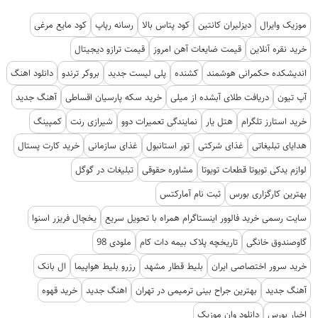
موزیک وایرال
دیزلیران کانتین
کود پتاس بالا
رسانه رپاپ
کود مایع مرغی
خرید نقره آنلاین
قیمت ضایعات آهن امروز
قیمت ترازو دیجیتال
اندیشکده حکمرانی هوشمند
کشنده
پلی لیست جدید
بروکر ترندو
دانلود اهنگ
آپ تیون
دریافت طلای آبشده از میلی
خرید سکه پارسیان اقساطی
آهنگ جدید
خرید استارز تلگرام
هتل یار
نمایندگی تعمیرات دوو
شیرازی رنت
کمپینگ
هدایای تبلیغاتی
غذای شرکتی
تور استانبول
غذای سازمانی
خرید کارت پستال
لوازم یدکی تویوتا قطعات تویوتا
مشاوره حقوقی
تبلیغات در گوگل
بهترین کارگزاری بورس
ثبت نام آمارکتس
سایت رسمی خرید فالوور اینستاگرام همراه با تحویل سریع
یخچال فریزر اسنوا
گاوصندوق خانگی
تاریخچه پلاک بیمه دات کام
ملودی 98
خرید سرور اختصاصی ایران
بلیط قطار مشهد
رزرو بلیط هواپیما
ال بانک
آهنگ جدید
بهترین جراح بینی ترمیمی در تهران
اهنگ جدید
خرید قهوه
اخبار بورس
دانلود وان موزیک