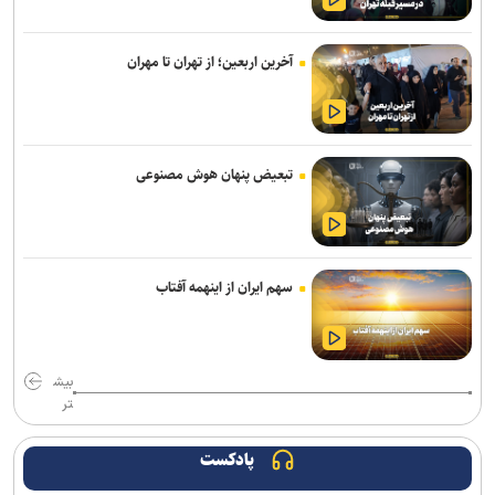
خبرنگاری رسالتی اخلاقی در مسیر کشف حقیقت و ارتقای سرمایه اجتماعی
است
آخرین اربعین؛ از تهران تا مهران
از هوش مصنوعی تا تغذیه رایگان؛ بسته تحولی جدید معاونت تربیتی و
مهارتی دانشگاه آزاد
پیام رئیس جهاددانشگاهی به مناسبت روز خبرنگار/ تأکید بر نقش رسانه‌ها
در تبیین واقعیت‌ها و تقویت انسجام اجتماعی
تبعیض پنهان هوش مصنوعی
بازنگری کامل رشته‌های عمران، صنایع و برق در دانشگاه علم و صنعت/
رشته‌های جدید جایگزین رشته‌های کم‌متقاضی می‌شوند
سهم ایران از اینهمه آفتاب
دارو‌های دیابت را از نظر تأثیر بر چربی و عضله بدن با یکدیگر متفاوتند
اعلام زمان فرآیند اسکان تابستانه دانشجویان علوم پزشکی شهیدبهشتی
بیش
طراحی پلتفرم هوشمند اکتشاف مواد معدنی مبتنی بر هوش مصنوعی
تر
بیانیه بسیج اساتید جهاددانشگاهی به مناسبت سالروز تأسیس
جهاددانشگاهی
پادکست