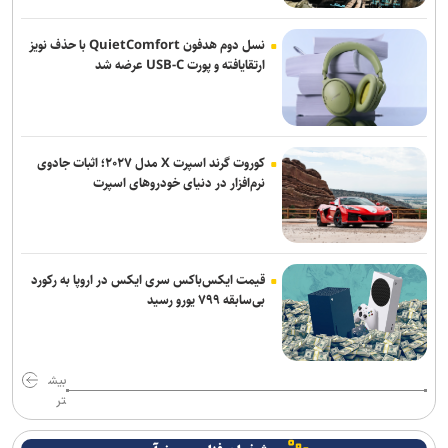
پژوهش
نسل دوم هدفون QuietComfort با حذف نویز
خبرنگاران، روایتگران حقیقت و همراهان توسعه آموزش و سلامت در
ارتقایافته و پورت USB-C عرضه شد
روزهای دشوار هستند
نتایج نهایی آزمون دکتری سال ۱۴۰۵ اواخر مرداد ماه اعلام می‌شود
کوروت گرند اسپرت X مدل ۲۰۲۷؛ اثبات جادوی
وزیر علوم: خبرنگاران در طول جنگ فقط روایتگر خسارت‌ها نبودند
نرم‌افزار در دنیای خودروهای اسپرت
جهاد علمی باید به مأموریت اصلی جامعه دانشگاهی برای تحقق «ایران
قوی» تبدیل شود
قیمت ایکس‌باکس سری ایکس در اروپا به رکورد
بی‌سابقه ۷۹۹ یورو رسید
بیش
تر