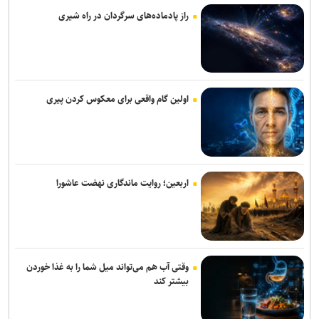
جهاد دانشگاهی برای پاسخ به نیاز‌های کشور نیازمند تحول بنیادین است
راز پادماده‌های سرگردان در راه شیری
ولایتی: نیروهای خارجی باید منطقه را ترک کنند
ارائه طرح کاهش مصرف انرژی ساختمان‌های مسکونی با ترکیب آتریوم و
انرژی خورشیدی
اولین گام واقعی برای معکوس کردن پیری
نتایج آزمون‌های سمپاد و نمونه دولتی پایه هفتم اعلام شد
معیارهای علمی و تأثیرگذاری اجتماعی، مبنای انتخاب سرآمدان/ حمایت
مادی و معنوی، لازمه تداوم سرآمدی
اربعین؛ روایت ماندگاری نهضت عاشورا
پیام معاون علوم تربیتی و مهارتی دانشگاه آزاد اسلامی به مناسبت روز
خبرنگار
دانشگاه انقلاب اسلامی مهلت ارسال آثار به پویش «هنر برای زندگی» را تا
۳۰ مرداد تمدید کرد
وقتی آب هم می‌تواند میل شما را به غذا خوردن
بیشتر کند
خبرنگاران حلقه اتصال دانش با جامعه هستند
دانشگاه تهران: خبرنگاری زیربنای تصمیم‌گیری‌های کلان و هوشمندانه در