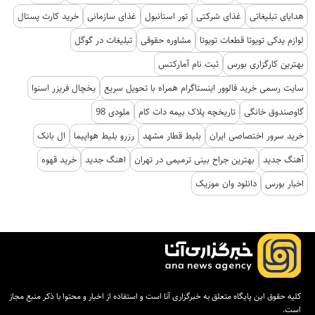
هدایای تبلیغاتی
غذای شرکتی
تور استانبول
غذای سازمانی
خرید کارت پستال
لوازم یدکی تویوتا قطعات تویوتا
مشاوره حقوقی
تبلیغات در گوگل
بهترین کارگزاری بورس
ثبت نام آمارکتس
سایت رسمی خرید فالوور اینستاگرام همراه با تحویل سریع
یخچال فریزر اسنوا
گاوصندوق خانگی
تاریخچه پلاک بیمه دات کام
ملودی 98
خرید سرور اختصاصی ایران
بلیط قطار مشهد
رزرو بلیط هواپیما
ال بانک
آهنگ جدید
بهترین جراح بینی ترمیمی در تهران
اهنگ جدید
خرید قهوه
اخبار بورس
دانلود وان موزیک
کلیه حقوق این پایگاه متعلق به خبرگزاری آنا است و استفاده از اخبار و محتوا با ذکر منبع مجاز
است.