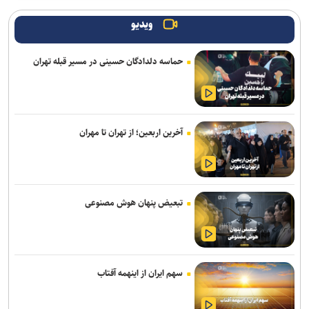
تردد روان در تمامی محورهای شمالی و مسیرهای مرزهای اربعین
ویدیو
آقامیری: زمان اجرای طرح‌ ترافیک موتورسیکلت‌ها هنوز مشخص نیست
حماسه دلدادگان حسینی در مسیر قبله تهران
اعلام اسامی ژل‌های تسکین‌دهنده و شست‌وشوی پوست غیرمجاز
رسانه‌ها شریکی راهبردی برای کاهش تصادفات و ارتقای ایمنی جاده‌ها
هستند
آخرین اربعین؛ از تهران تا مهران
قدرت قلم برابر و حتی بیشتر از قدرت نظامی است/ رسانه، سنگر حقیقت
در عصر جنگ روایت‌ها
ترخیص اتوبوس‌های وارداتی از منطقه آزاد فرودگاه امام(ره) سرعت می‌گیرد
تبعیض پنهان هوش مصنوعی
تقدیر رئیس جمعیت هلال‌احمر از «روایت‌گران ایثار» به مناسبت روز
خبرنگار
کارسوق‌ها گامی در تحقق الگوی تربیتی سمپاد و شعار «هر نیاز کشور، یک
سمپادی آماده اثرگذاری»
سهم ایران از اینهمه آفتاب
استفاده از کمربند ایمنی نخستین شرط حفظ جان خود و سرنشینان