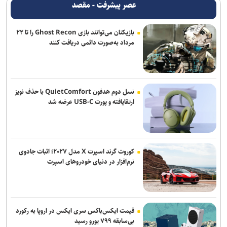
سقوط آسانسور در میدان آرژانتین تهران ۱۱ مصدوم بر جا گذاشت
عصر پیشرفت - مقصد
تونل توحید از بامداد یکشنبه مسدود می‌شود
بازیکنان می‌توانند بازی Ghost Recon را تا ۲۲
مرداد به‌صورت دائمی دریافت کنند
نسل دوم هدفون QuietComfort با حذف نویز
ارتقایافته و پورت USB-C عرضه شد
کوروت گرند اسپرت X مدل ۲۰۲۷؛ اثبات جادوی
نرم‌افزار در دنیای خودروهای اسپرت
قیمت ایکس‌باکس سری ایکس در اروپا به رکورد
بی‌سابقه ۷۹۹ یورو رسید