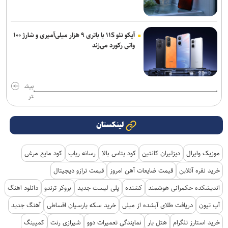
آیکو نئو ۱۱S با باتری ۹ هزار میلی‌آمپری و شارژ ۱۰۰
واتی رکورد می‌زند
بیش
تر
لینکستان
موزیک وایرال
دیزلیران کانتین
کود پتاس بالا
رسانه رپاپ
کود مایع مرغی
خرید نقره آنلاین
قیمت ضایعات آهن امروز
قیمت ترازو دیجیتال
اندیشکده حکمرانی هوشمند
کشنده
پلی لیست جدید
بروکر ترندو
دانلود اهنگ
آپ تیون
دریافت طلای آبشده از میلی
خرید سکه پارسیان اقساطی
آهنگ جدید
خرید استارز تلگرام
هتل یار
نمایندگی تعمیرات دوو
شیرازی رنت
کمپینگ