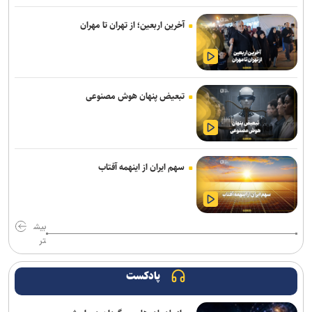
هشدار نسبت به وقوع تندباد در تهران
آخرین اربعین؛ از تهران تا مهران
شهدا حامیان معنوی و راهبر مسیر زندگی هستند/ فروپاشی ابهت پوشالی
استکبار در پی مقاومت ملت ایران
۵۳ هزار موتور سوار به دلیل تردد در خطوط ویژه اعمال قانون شدند
تبعیض پنهان هوش مصنوعی
ترخیص اتوبوس‌های وارداتی از منطقه آزاد فرودگاه امام(ره) سرعت می‌گیرد
آقامیری: زمان اجرای طرح‌ ترافیک موتورسیکلت‌ها هنوز مشخص نیست
استفاده از کمربند ایمنی نخستین شرط حفظ جان خود و سرنشینان
سهم ایران از اینهمه آفتاب
درحوادث ناگوار رانندگی
تصویب پارکینگ- پناهگاه‌ها در کمیسیون ماده پنج/ پروژه پادگان ۰۶ تا آخر
تابستان تحویل مردم می‌شود
بیش
تر
اعلام اسامی ژل‌های تسکین‌دهنده و شست‌وشوی پوست غیرمجاز
پادکست
جهانگیر: ۷۰۰ پرونده تعهدات ارزی در دادسرای تهران در حال رسیدگی
است/ تغییرات مدیریتی در دوره جدید قوه قضائیه آغاز خواهد شد