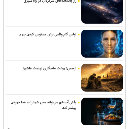
راز پادماده‌های سرگردان در راه شیری
رسانه‌ها شریکی راهبردی برای کاهش تصادفات و ارتقای ایمنی جاده‌ها
هستند
قدرت قلم برابر و حتی بیشتر از قدرت نظامی است/ رسانه، سنگر حقیقت
در عصر جنگ روایت‌ها
اولین گام واقعی برای معکوس کردن پیری
کارسوق‌ها گامی در تحقق الگوی تربیتی سمپاد و شعار «هر نیاز کشور، یک
سمپادی آماده اثرگذاری»
تقدیر رئیس جمعیت هلال‌احمر از «روایت‌گران ایثار» به مناسبت روز
اربعین؛ روایت ماندگاری نهضت عاشورا
خبرنگار
فراخوان شصت‌وچهارمین جایزه البرز دانش‌آموزی منتشر شد/ تقدیر از ۶۴
دانش‌آموز برتر کشور
حسینیه قوجان؛ تماشاخانه حافظه ایرانی+ تصاویر
وقتی آب هم می‌تواند میل شما را به غذا خوردن
بیشتر کند
سهم ۳۸ درصدی تهران از شبکه مترو کلانشهر‌های ایران در افق طرح جامع
حمل و نقل و ترافیک