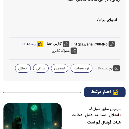
انتهای پیام/
گزارش خطا
پسندها :
۰
اشتراک گذاری
برچسب ها:
قوه قضاییه
اصفهان
صرافی
انحلال
اخبار مرتبط
سرمربی سابق صبای‌قم:
انحلال صبا به دلیل دخالت
هیات فوتبال قم است