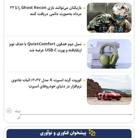
سی و نهمین اجلاس رؤسای آموزش و پرورش کشور با محوریت «حماسه
بازیکنان می‌توانند بازی Ghost Recon را تا ۲۲
همدلی برای ایران» برگزار می‌شود
مرداد به‌صورت دائمی دریافت کنند
چمران: امکان خروج پادگان‌ها از تهران وجود دارد+ فیلم
سخنگوی پلیس: نفر اصلی دخیل در قتل حمیدرضا رجب‌زاده دستگیر شد
نسل دوم هدفون QuietComfort با حذف نویز
ارتقایافته و پورت USB-C عرضه شد
کوروت گرند اسپرت X مدل ۲۰۲۷؛ اثبات جادوی
نرم‌افزار در دنیای خودروهای اسپرت
بیش
تر
پیشخوان فناوری و نوآوری