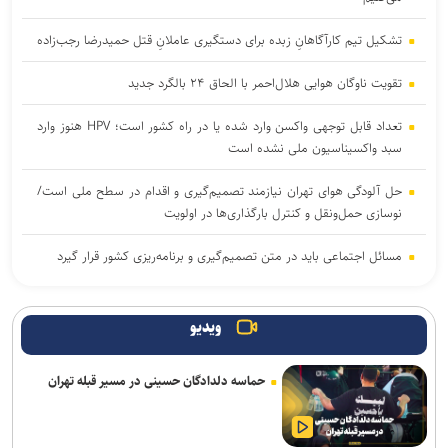
تشکیل تیم کارآگاهانِ زبده برای دستگیری عاملانِ قتل حمیدرضا رجب‌زاده
تقویت ناوگان هوایی هلال‌احمر با الحاق ۲۴ بالگرد جدید
تعداد قابل توجهی واکسن وارد شده یا در راه کشور است؛ HPV هنوز وارد
سبد واکسیناسیون ملی نشده است
حل آلودگی هوای تهران نیازمند تصمیم‌گیری و اقدام در سطح ملی است/
نوسازی حمل‌ونقل و کنترل بارگذاری‌ها در اولویت
مسائل اجتماعی باید در متن تصمیم‌گیری و برنامه‌ریزی کشور قرار گیرد
سقوط آسانسور در میدان آرژانتین تهران ۱۱ مصدوم بر جا گذاشت
ویدیو
تونل توحید از بامداد یکشنبه مسدود می‌شود
حماسه دلدادگان حسینی در مسیر قبله تهران
باند سارقان پالس NS در تهران متلاشی شد؛ ۳ عضو باند شناسایی و
دستگیر شدند