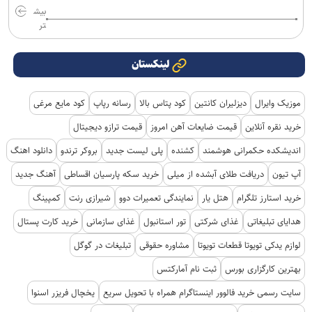
بیش
تر
لینکستان
موزیک وایرال
دیزلیران کانتین
کود پتاس بالا
رسانه رپاپ
کود مایع مرغی
خرید نقره آنلاین
قیمت ضایعات آهن امروز
قیمت ترازو دیجیتال
اندیشکده حکمرانی هوشمند
کشنده
پلی لیست جدید
بروکر ترندو
دانلود اهنگ
آپ تیون
دریافت طلای آبشده از میلی
خرید سکه پارسیان اقساطی
آهنگ جدید
خرید استارز تلگرام
هتل یار
نمایندگی تعمیرات دوو
شیرازی رنت
کمپینگ
هدایای تبلیغاتی
غذای شرکتی
تور استانبول
غذای سازمانی
خرید کارت پستال
لوازم یدکی تویوتا قطعات تویوتا
مشاوره حقوقی
تبلیغات در گوگل
بهترین کارگزاری بورس
ثبت نام آمارکتس
سایت رسمی خرید فالوور اینستاگرام همراه با تحویل سریع
یخچال فریزر اسنوا