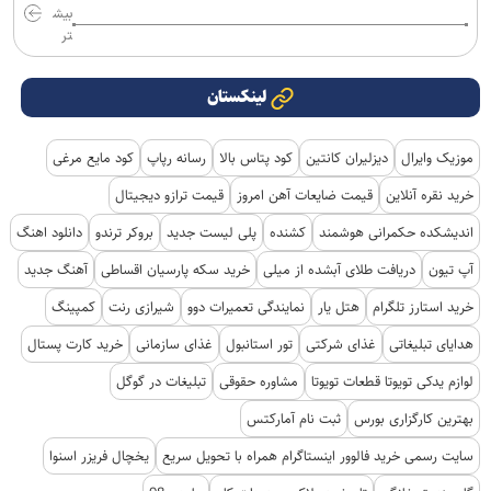
بیش
تر
لینکستان
موزیک وایرال
دیزلیران کانتین
کود پتاس بالا
رسانه رپاپ
کود مایع مرغی
خرید نقره آنلاین
قیمت ضایعات آهن امروز
قیمت ترازو دیجیتال
اندیشکده حکمرانی هوشمند
کشنده
پلی لیست جدید
بروکر ترندو
دانلود اهنگ
آپ تیون
دریافت طلای آبشده از میلی
خرید سکه پارسیان اقساطی
آهنگ جدید
خرید استارز تلگرام
هتل یار
نمایندگی تعمیرات دوو
شیرازی رنت
کمپینگ
هدایای تبلیغاتی
غذای شرکتی
تور استانبول
غذای سازمانی
خرید کارت پستال
لوازم یدکی تویوتا قطعات تویوتا
مشاوره حقوقی
تبلیغات در گوگل
بهترین کارگزاری بورس
ثبت نام آمارکتس
سایت رسمی خرید فالوور اینستاگرام همراه با تحویل سریع
یخچال فریزر اسنوا