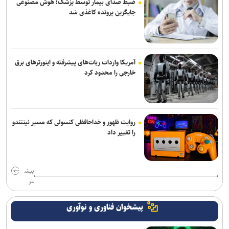
ضبط صدای بیمار توسط پزشک؛ هوش مصنوعی
جایگزین پرونده کاغذی شد
آمریکا واردات ربات‌های پیشرفته و اینورترهای برق
خارجی را محدود کرد
روایت ظهور و خداحافظی کنسولی که مسیر نینتندو
را تغییر داد
بیش
تر
پیشخوان فناوری و نوآوری