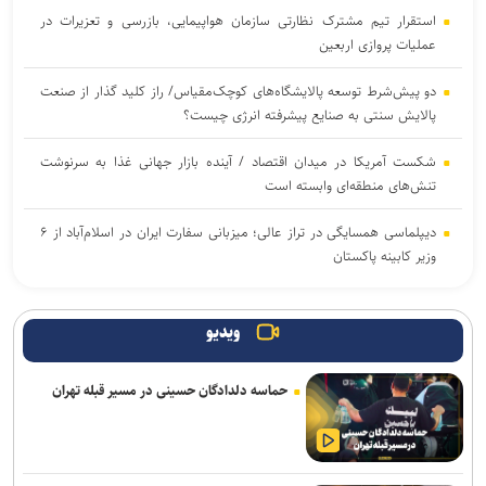
استقرار تیم مشترک نظارتی سازمان هواپیمایی، بازرسی و تعزیرات در
عملیات پروازی اربعین
دو پیش‌شرط توسعه پالایشگاه‌های کوچک‌مقیاس/ راز کلید گذار از صنعت
پالایش سنتی به صنایع پیشرفته انرژی چیست؟
شکست آمریکا در میدان اقتصاد / آینده بازار جهانی غذا به سرنوشت
تنش‌های منطقه‌ای وابسته است
دیپلماسی همسایگی در تراز عالی؛ میزبانی سفارت ایران در اسلام‌آباد از ۶
وزیر کابینه پاکستان
صدور هشدار زرد در برخی نقاط استان / تهرانی‌ها امروز منتظر وزش باد و
آسمان نیمه‌ابری باشند
ویدیو
ترافیک روان در محور‌های منتهی به مرز‌های اربعین / تردد روان در
حماسه دلدادگان حسینی در مسیر قبله تهران
محور‌های شمالی کشور
رگبار و رعدوبرق موقت در برخی نقاط مازندران و ارتفاعات البرز مرکزی