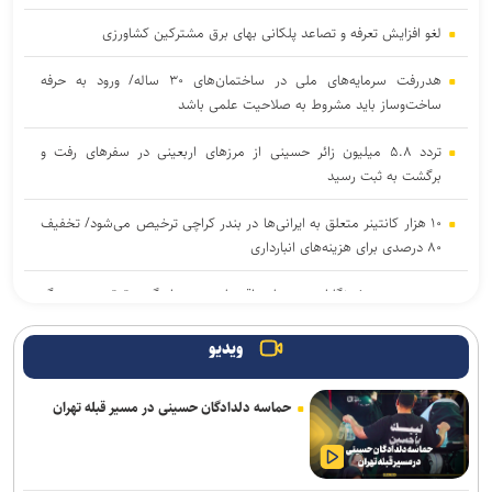
لغو افزایش تعرفه و تصاعد پلکانی بهای برق مشترکین کشاورزی
هدررفت سرمایه‌های ملی در ساختمان‌های ۳۰ ساله/ ورود به حرفه
ساخت‌وساز باید مشروط به صلاحیت علمی باشد
تردد ۵.۸ میلیون زائر حسینی از مرز‌های اربعینی در سفر‌های رفت و
برگشت به ثبت رسید
۱۰ هزار کانتینر متعلق به ایرانی‌ها در بندر کراچی ترخیص می‌شود/ تخفیف
۸۰ درصدی برای هزینه‌های انبارداری
وزیر صمت: خبرنگاران دیده‌بان اقتصادی و روایتگر حقیقت در جنگ
رسانه‌ای هستند
ویدیو
رکوردشکنی در اولین روز هفته؛ شاخص بورس در ابتدای معاملات بیش از
۱۲۴ هزار واحد افزایش یافت
حماسه دلدادگان حسینی در مسیر قبله تهران
ترسیم نقشه راه واگذاری اراضی در شهرک‌های صنعتی تهران/ ۳۸ لکه
صنعتی غیرمجاز فاقد حمایت قانونی هستند