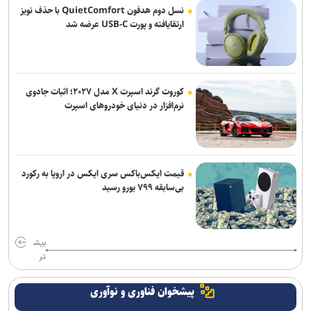
نسل دوم هدفون QuietComfort با حذف نویز
ارتقایافته و پورت USB-C عرضه شد
کوروت گرند اسپرت X مدل ۲۰۲۷؛ اثبات جادوی
نرم‌افزار در دنیای خودروهای اسپرت
قیمت ایکس‌باکس سری ایکس در اروپا به رکورد
بی‌سابقه ۷۹۹ یورو رسید
بیش
تر
پیشخوان فناوری و نوآوری