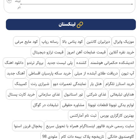
بیش
تر
لینکستان
موزیک وایرال
دیزلیران کانتین
کود پتاس بالا
رسانه رپاپ
کود مایع مرغی
خرید نقره آنلاین
قیمت ضایعات آهن امروز
قیمت ترازو دیجیتال
اندیشکده حکمرانی هوشمند
کشنده
پلی لیست جدید
بروکر ترندو
دانلود اهنگ
آپ تیون
دریافت طلای آبشده از میلی
خرید سکه پارسیان اقساطی
آهنگ جدید
خرید استارز تلگرام
هتل یار
نمایندگی تعمیرات دوو
شیرازی رنت
کمپینگ
هدایای تبلیغاتی
غذای شرکتی
تور استانبول
غذای سازمانی
خرید کارت پستال
لوازم یدکی تویوتا قطعات تویوتا
مشاوره حقوقی
تبلیغات در گوگل
بهترین کارگزاری بورس
ثبت نام آمارکتس
سایت رسمی خرید فالوور اینستاگرام همراه با تحویل سریع
یخچال فریزر اسنوا
گاوصندوق خانگی
تاریخچه پلاک بیمه دات کام
ملودی 98