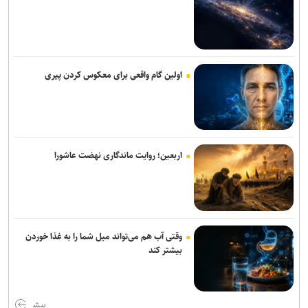
همتی: رسانه‌ها، رکن اعتمادآفرین در نظام اقتصادی کشور
معمای سهم ایران در خزر مشاع! / چرا تثبیت حکمرانی ملی نیازمند عبور
از دیپلماسی حقوقی به کنشگری اقتصادی است؟
اولین گام واقعی برای معکوس کردن پیری
وزیر نفت: رسانه‌ها جلوه‌های ایثار کارکنان صنعت نفت را منعکس کردند
با اجرای قاعده «تقدم قبض انبار» بیش از ۳.۵ میلیون تن کالا وارد کشور
شد
اربعین؛ روایت ماندگاری نهضت عاشورا
۱۲ میلیون هکتار از زمین‌های کشاورزی سند ندارند / اجرای قانون الزام به
ثبت رسمی معاملات غیرمنقول در ۱۴۳ شهرستان
نقش راهبردی رسانه‌ها در تثبیت امنیت غذایی/ خبرنگاران، حلقه‌ی پیوند
وقتی آب هم می‌تواند میل شما را به غذا خوردن
دانش، تولید و اعتماد در سفره مردم هستند
بیشتر کند
تدوین نقشه راه بهره‌وری در بخش صنعت و معدن/ ۱۹ راهبرد کلان برای
گذار به حکمرانی داده‌مبنا و توسعه فناوری
بیش