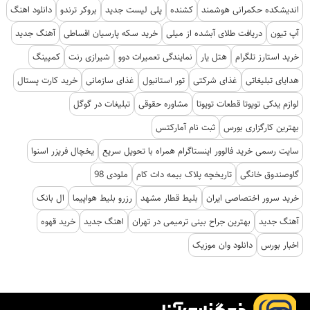
اندیشکده حکمرانی هوشمند
کشنده
پلی لیست جدید
بروکر ترندو
دانلود اهنگ
آپ تیون
دریافت طلای آبشده از میلی
خرید سکه پارسیان اقساطی
آهنگ جدید
خرید استارز تلگرام
هتل یار
نمایندگی تعمیرات دوو
شیرازی رنت
کمپینگ
هدایای تبلیغاتی
غذای شرکتی
تور استانبول
غذای سازمانی
خرید کارت پستال
لوازم یدکی تویوتا قطعات تویوتا
مشاوره حقوقی
تبلیغات در گوگل
بهترین کارگزاری بورس
ثبت نام آمارکتس
سایت رسمی خرید فالوور اینستاگرام همراه با تحویل سریع
یخچال فریزر اسنوا
گاوصندوق خانگی
تاریخچه پلاک بیمه دات کام
ملودی 98
خرید سرور اختصاصی ایران
بلیط قطار مشهد
رزرو بلیط هواپیما
ال بانک
آهنگ جدید
بهترین جراح بینی ترمیمی در تهران
اهنگ جدید
خرید قهوه
اخبار بورس
دانلود وان موزیک