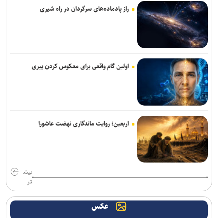
است
راز پادماده‌های سرگردان در راه شیری
از هوش مصنوعی تا تغذیه رایگان؛ بسته تحولی جدید معاونت تربیتی و
مهارتی دانشگاه آزاد
دارو‌های دیابت را از نظر تأثیر بر چربی و عضله بدن با یکدیگر متفاوتند
اولین گام واقعی برای معکوس کردن پیری
پیام رئیس جهاددانشگاهی به مناسبت روز خبرنگار/ تأکید بر نقش رسانه‌ها
در تبیین واقعیت‌ها و تقویت انسجام اجتماعی
بررسی راهکار‌های تاب آوری و خدمات مستمر آب در شرایط جنگی
اربعین؛ روایت ماندگاری نهضت عاشورا
گام بلند جهاددانشگاهی برای رفع ناترازی انرژی با بومی‌سازی اینورترهای
توان‌بالا/ بازتعریف مشاغل؛ راهکار موثر برای خروج از بن‌بست اشتغال+
فیلم
بیش
هوش مصنوعی می‌تواند به ایجاد واکسن‌های سرطان شخصی‌سازی‌شده‌تر
تر
کمک کند
عکس
طراحی پلتفرم هوشمند اکتشاف مواد معدنی مبتنی بر هوش مصنوعی