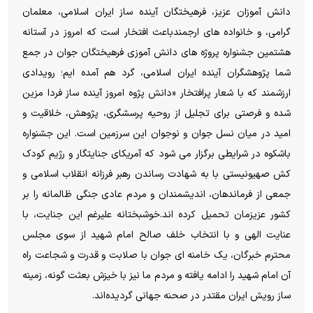
دانش آموزان عزیز، فرهیختگان آینده ساز ایران اسلامی، معلمان
گرامی، و خانواده های ارجمندباعث افتخار است که امروز در آستانه
هشتمین جشنواره پروژه های دانش آموزی فرهیختگان جوان در جمع
شما پژوهشگران آینده ایران اسلامی، گرد هم آمده ایم؛ رویدادی
ارزشمند که با شعار پرافتخار «دانش پژوه امروز آینده ساز فردا مزین
شده و فرصتی برای تجلیل از روحیه پرسشگری، پژوهش، خلاقیت و
امید در میان نسل جوان و نوجوان این سرزمین است. این جشنواره
باشکوه در شرایطی برگزار می شود که آمریکای جنایتگار و رژیم کودک
کش صهیونیستی با به شهادت رساندن رهبر فرزانه انقلاب اسلامی و
جمعی از فرماندهان، اندیشمندان و مردم عادی جنگی ظالمانه را بر
کشور عزیزمان تحمیل کرده اند.خوشبختانه علیرغم این جنایت، با
عنایت الهی و با انتخاب خلف صالح امام شهید از سوی مجلس
محترم خبرگان، یک خامنه ای جوان با صلابت و قدرت و شجاعت راه
آن امام شهید را ادامه یافته و مردم ما نیز با خیزش بعثت گونه، زمینه
ساز رویش ایران مقتدر در صحنه جهانی گردیده‌اند.