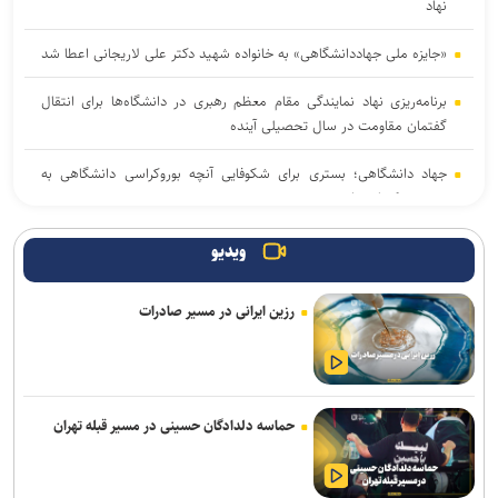
نهاد
«جایزه ملی جهاددانشگاهی» به خانواده شهید دکتر علی لاریجانی اعطا شد
برنامه‌ریزی نهاد نمایندگی مقام معظم رهبری در دانشگاه‌ها برای انتقال
گفتمان مقاومت در سال تحصیلی آینده
جهاد دانشگاهی؛ بستری برای شکوفایی آنچه بوروکراسی دانشگاهی به
بن‌بست کشانده است
جهاد علمی باید به مأموریت اصلی جامعه دانشگاهی برای تحقق «ایران
ویدیو
قوی» تبدیل شود
رزین ایرانی در مسیر صادرات
نتایج نهایی آزمون دکتری سال ۱۴۰۵ اواخر مرداد ماه اعلام می‌شود
نسخه بازگشت ایران به صدر تولید علم؛ تکیه بر نیروی انسانی و حمایت از
پژوهش
حماسه دلدادگان حسینی در مسیر قبله تهران
خبرنگاران، روایتگران حقیقت و همراهان توسعه آموزش و سلامت در
روزهای دشوار هستند