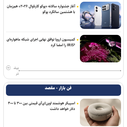
آغاز جشنواره سالانه «پوکو کارناوال ۲۰۲۶» هم‌زمان
با هشتمین سالگرد پوکو
کمیسیون اروپا توافق نهایی اجرای شبکه ماهواره‌ای
IRIS² را امضا کرد
بیش
تر
فن بازار - مقصد
اسپیکر هوشمند اوپن‌ای‌آی قیمتی بین ۳۰۰ تا ۴۰۰
دلار خواهد داشت