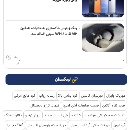
رنگ زیتونی خاکستری به خانواده هدفون
WH-۱۰۰۰XM۶ سونی اضافه شد
بیش
تر
لینکستان
موزیک وایرال
دیزلیران کانتین
کود پتاس بالا
رسانه رپاپ
کود مایع مرغی
خرید نقره آنلاین
قیمت ضایعات آهن امروز
قیمت ترازو دیجیتال
اندیشکده حکمرانی هوشمند
کشنده
پلی لیست جدید
بروکر ترندو
دانلود اهنگ
آپ تیون
دریافت طلای آبشده از میلی
خرید سکه پارسیان اقساطی
آهنگ جدید