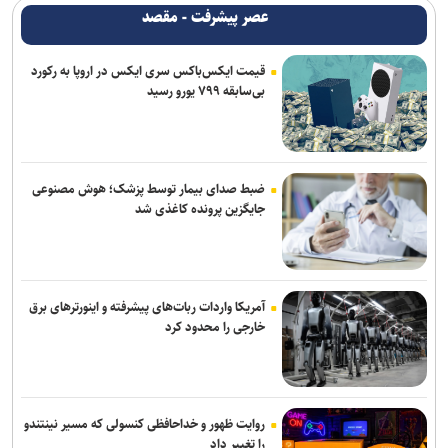
عصر پیشرفت - مقصد
قیمت ایکس‌باکس سری ایکس در اروپا به رکورد
بی‌سابقه ۷۹۹ یورو رسید
ضبط صدای بیمار توسط پزشک؛ هوش مصنوعی
جایگزین پرونده کاغذی شد
آمریکا واردات ربات‌های پیشرفته و اینورترهای برق
خارجی را محدود کرد
روایت ظهور و خداحافظی کنسولی که مسیر نینتندو
را تغییر داد