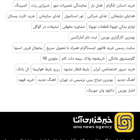
خرید استارز تلگرام
هتل یار
نمایندگی تعمیرات دوو
شیرازی رنت
کمپینگ
هدایای تبلیغاتی
غذای شرکتی
تور استانبول
غذای سازمانی
خرید کارت پستال
لوازم یدکی تویوتا قطعات تویوتا
مشاوره حقوقی
تبلیغات در گوگل
بهترین کارگزاری بورس
ثبت نام آمارکتس
سایت رسمی خرید فالوور اینستاگرام همراه با تحویل سریع
یخچال فریزر اسنوا
گاوصندوق خانگی
تاریخچه پلاک بیمه دات کام
ملودی 98
خرید سرور اختصاصی ایران
بلیط قطار مشهد
رزرو بلیط هواپیما
ال بانک
آهنگ جدید
بهترین جراح بینی ترمیمی در تهران
اهنگ جدید
خرید قهوه
اخبار بورس
دانلود وان موزیک