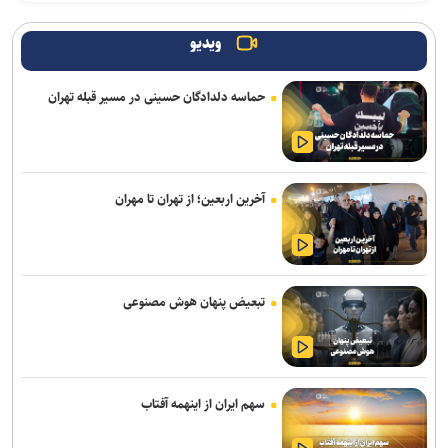
وزیر کابینه پاکستان
ویدیو
صدور هشدار زرد در برخی نقاط استان / تهرانی‌ها امروز منتظر وزش باد و
آسمان نیمه‌ابری باشند
حماسه دلدادگان حسینی در مسیر قبله تهران
ترافیک روان در محور‌های منتهی به مرز‌های اربعین / تردد روان در
محور‌های شمالی کشور
رگبار و رعدوبرق موقت در برخی نقاط مازندران و ارتفاعات البرز مرکزی
آخرین اربعین؛ از تهران تا مهران
شارژ مرحله جدید کالابرگ از امروز برای سه دهک نخست
اتصال سامانه‌های وزارت جهادکشاورزی و نیرو برای مدیریت هوشمند
بهره‌برداری بهینه آب
تبعیض پنهان هوش مصنوعی
انجام ۲۰ هزار سفر اتوبوسی در طرح اربعین/ ۷ هزار و ۵۵۰ دستگاه
اتوبوس در سراسر کشور به کار گرفته شد
سهم ایران از اینهمه آفتاب
از ابتدای اجرای طرح مهتاب ۱۹۴ هزار انشعاب غیر مجاز از شبکه برق
جمع آوری شد