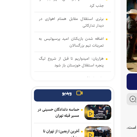
جذب کرد
برتری استقلال مقابل همنام اهوازی در
دیدار تدارکاتی
اضافه شدن بازیکنان امید پرسپولیس به
تمرینات تیم بزرگسالان
هزاریان: امیدواریم تا قبل از شروع لیگ
پنجره استقلال خوزستان باز شود
علیرضا ملکی خیبری شد
مدافع جوان آلومینیوم نزدیک به سپاهان
ویدیو
آذربایجان؛ میزبانی که در ۳۰ وزن حتی یک
حماسه دلدادگان حسینی در
بار هم پرچمش بالا نرفت!
مسیر قبله تهران
فولاد خوزستان در حال بررسی شرایط
فته است،
آخرین اربعین؛ از تهران تا
رضاییان برای بازگشت به اهواز