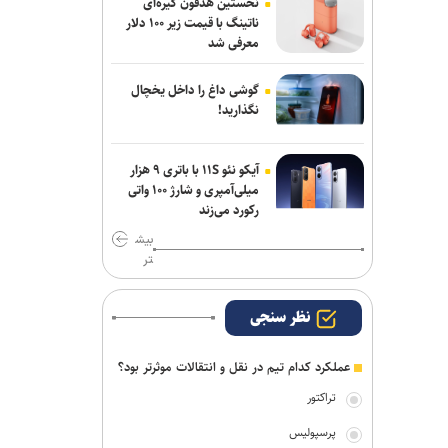
نخستین هدفون گیره‌ای
واقعی» کشتی‌گیران حل می‌شود؟
ناتینگ با قیمت زیر ۱۰۰ دلار
معرفی شد
میکائیلی: استقلال برای تکرار قهرمانی در
لیگ برتر امسال شرکت می‌کند/ شرایط‌مان
گوشی داغ را داخل یخچال
بهتر از بقیه است
نگذارید!
بیاتلو: با آریو قرارداد دارم/ حضورم در مس
رفسنجان صحت ندارد
آیکو نئو ۱۱S با باتری ۹ هزار
میلی‌آمپری و شارژ ۱۰۰ واتی
اژدهاکش به پرسپولیس پیوست
رکورد می‌زند
بیش
تر
نظر سنجی
عملکرد کدام تیم در نقل و انتقالات موثرتر بود؟
تراکتور
پرسپولیس