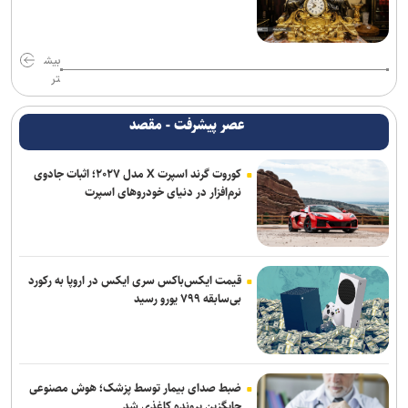
بیش
تر
عصر پیشرفت - مقصد
کوروت گرند اسپرت X مدل ۲۰۲۷؛ اثبات جادوی
نرم‌افزار در دنیای خودروهای اسپرت
قیمت ایکس‌باکس سری ایکس در اروپا به رکورد
بی‌سابقه ۷۹۹ یورو رسید
ضبط صدای بیمار توسط پزشک؛ هوش مصنوعی
جایگزین پرونده کاغذی شد