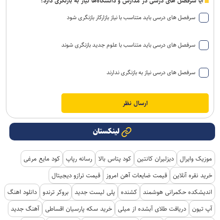
آیا سرفصل های درسی در مدارس و دانشگاه‌ها نیاز به بازنگری دارد؟
سرفصل های درسی باید متناسب با نیاز بازارکار بازنگری شود
سرفصل های درسی باید متناسب با علوم جدید بازنگری شوند
سرفصل های درسی نیاز به بازنگری ندارند
لینکستان
موزیک وایرال
دیزلیران کانتین
کود پتاس بالا
رسانه رپاپ
کود مایع مرغی
خرید نقره آنلاین
قیمت ضایعات آهن امروز
قیمت ترازو دیجیتال
اندیشکده حکمرانی هوشمند
کشنده
پلی لیست جدید
بروکر ترندو
دانلود اهنگ
آپ تیون
دریافت طلای آبشده از میلی
خرید سکه پارسیان اقساطی
آهنگ جدید