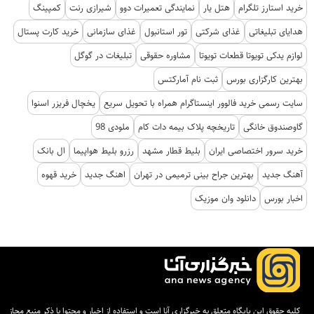
خرید استارز تلگرام
هتل یار
نمایندگی تعمیرات دوو
شیرازی رنت
کمپینگ
هدایای تبلیغاتی
غذای شرکتی
تور استانبول
غذای سازمانی
خرید کارت پستال
لوازم یدکی تویوتا قطعات تویوتا
مشاوره حقوقی
تبلیغات در گوگل
بهترین کارگزاری بورس
ثبت نام آمارکتس
سایت رسمی خرید فالوور اینستاگرام همراه با تحویل سریع
یخچال فریزر اسنوا
گاوصندوق خانگی
تاریخچه پلاک بیمه دات کام
ملودی 98
خرید سرور اختصاصی ایران
بلیط قطار مشهد
رزرو بلیط هواپیما
ال بانک
آهنگ جدید
بهترین جراح بینی ترمیمی در تهران
اهنگ جدید
خرید قهوه
اخبار بورس
دانلود وان موزیک
کلیه حقوق این پایگاه متعلق به خبرگزاری آنا است و استفاده از اخبار و محتوا با ذکر منبع مجاز