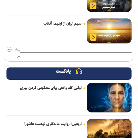
نتایج آزمون‌های سمپاد و نمونه دولتی پایه هفتم اعلام شد
آغاز ثبت‌نام دهمین دوره طرح شهید احمدی‌روشن ویژه استادان متقاضی
سهم ایران از اینهمه آفتاب
راهبری هسته‌های مسئله‌محور
بیانیه بسیج اساتید جهاددانشگاهی به مناسبت سالروز تأسیس
جهاددانشگاهی
بیش
تر
پادکست
اولین گام واقعی برای معکوس کردن پیری
اربعین؛ روایت ماندگاری نهضت عاشورا