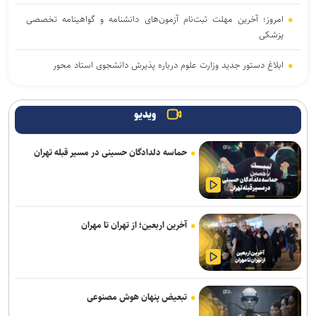
امروز؛ آخرین مهلت ثبت‌نام آزمون‌های دانشنامه و گواهینامه تخصصی
پزشکی
ابلاغ دستور جدید وزارت علوم درباره پذیرش دانشجوی استاد محور
آغاز ترم جدید دانشگاه شهیدبهشتی از اول مهر/ انتخاب واحد دانشجویان
از ۲۸ شهریور آغاز می‌شود
ویدیو
تربیت در کنار تعلیم؛ ضرورت تقویت جهت‌گیری الهی و فرهنگی در آموزش
حماسه دلدادگان حسینی در مسیر قبله تهران
تخصصی دانشگاه‌ها
آغاز انتخاب واحد ترم تحصیلی جدید دانشگاه آزاد اسلامی از ۲۴ مرداد
جهاد دانشگاهی برای پاسخ به نیاز‌های کشور نیازمند تحول بنیادین است
آخرین اربعین؛ از تهران تا مهران
زمان نام‌نویسی آزمون کارشناسی ارشد علوم پزشکی فردا آغاز خواهد شد
اعلام جدیدترین طرح‌های پژوهشی دوران جنگ در حوزه پزشکی/ فراخوان
جذب طرح‌های تحقیقاتی آغاز شد
تبعیض پنهان هوش مصنوعی