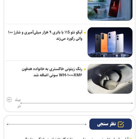
آیکو نئو ۱۱S با باتری ۹ هزار میلی‌آمپری و شارژ ۱۰۰
واتی رکورد می‌زند
رنگ زیتونی خاکستری به خانواده هدفون
WH-۱۰۰۰XM۶ سونی اضافه شد
بیش
تر
نظر سنجی