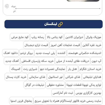
بیش
تر
لینکستان
موزیک وایرال
دیزلیران کانتین
کود پتاس بالا
رسانه رپاپ
کود مایع مرغی
خرید نقره آنلاین
قیمت ضایعات آهن امروز
قیمت ترازو دیجیتال
اندیشکده حکمرانی هوشمند
کشنده
پلی لیست جدید
بروکر ترندو
دانلود اهنگ
آپ تیون
دریافت طلای آبشده از میلی
خرید سکه پارسیان اقساطی
آهنگ جدید
خرید استارز تلگرام
هتل یار
نمایندگی تعمیرات دوو
شیرازی رنت
کمپینگ
هدایای تبلیغاتی
غذای شرکتی
تور استانبول
غذای سازمانی
خرید کارت پستال
لوازم یدکی تویوتا قطعات تویوتا
مشاوره حقوقی
تبلیغات در گوگل
بهترین کارگزاری بورس
ثبت نام آمارکتس
سایت رسمی خرید فالوور اینستاگرام همراه با تحویل سریع
یخچال فریزر اسنوا