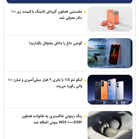
نخستین هدفون گیره‌ای ناتینگ با قیمت زیر ۱۰۰
دلار معرفی شد
گوشی داغ را داخل یخچال نگذارید!
آیکو نئو ۱۱S با باتری ۹ هزار میلی‌آمپری و شارژ ۱۰۰
واتی رکورد می‌زند
رنگ زیتونی خاکستری به خانواده هدفون
WH-۱۰۰۰XM۶ سونی اضافه شد