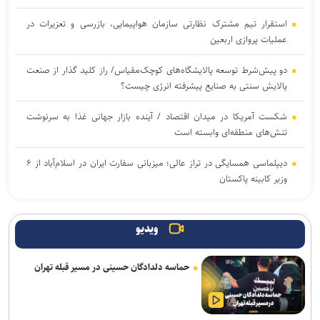
استقرار تیم مشترک نظارتی سازمان هواپیمایی، بازرسی و تعزیرات در
عملیات پروازی اربعین
دو پیش‌شرط توسعه پالایشگاه‌های کوچک‌مقیاس/ راز کلید گذار از صنعت
پالایش سنتی به صنایع پیشرفته انرژی چیست؟
شکست آمریکا در میدان اقتصاد / آینده بازار جهانی غذا به سرنوشت
تنش‌های منطقه‌ای وابسته است
دیپلماسی همسایگی در تراز عالی؛ میزبانی سفارت ایران در اسلام‌آباد از ۶
وزیر کابینه پاکستان
دانشگاه ورود کند؛ فرونشست زمین هشدار علمی برای زیرساخت
ویدیو
صدور هشدار زرد در برخی نقاط استان / تهرانی‌ها امروز منتظر وزش باد و
آسمان نیمه‌ابری باشند
حماسه دلدادگان حسینی در مسیر قبله تهران
ترافیک روان در محور‌های منتهی به مرز‌های اربعین / تردد روان در
محور‌های شمالی کشور