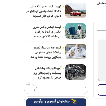
گاه صنعتی
کوروت گرند اسپرت X مدل
۲۰۲۷؛ اثبات جادوی نرم‌افزار در
دنیای خودروهای اسپرت
قیمت ایکس‌باکس سری
ایکس در اروپا به رکورد
بی‌سابقه ۷۹۹ یورو رسید
ضبط صدای بیمار توسط
پزشک؛ هوش مصنوعی
جایگزین پرونده کاغذی شد
آمریکا واردات ربات‌های
پیشرفته و اینورترهای برق
خارجی را محدود کرد
بیش
تر
پیشخوان فناوری و نوآوری