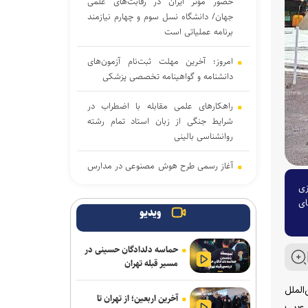
حضور مؤثر ایران در رقابت‌های علمی
جهان/ دانشگاه نسل سوم و چهارم نیازمند
برنامه عملیاتی است
امروز؛ آخرین مهلت ثبت‌نام آزمون‌های
دانشنامه و گواهینامه تخصصی پزشکی
راهکارهای علمی مقابله با اضطراب در
شرایط جنگی از زبان استاد تمام رشته
روانشناسی بالینی
آغاز رسمی طرح هوش مصنوعی در مدارس
سما استان تهران از مهر ماه؛ توسعه به
دسازی
استان‌های دیگر در دستور کار
ای
ویدیو
رئیس شورای تحول علوم انسانی: شورای
تحول ظرفیت مکمل وزارت علوم برای
حماسه دلدادگان حسینی در
شتاب‌بخشی به تحول در آموزش عالی
مسیر قبله تهران
است
الملل
آخرین اربعین؛ از تهران تا
ابلاغ دستور جدید وزارت علوم درباره