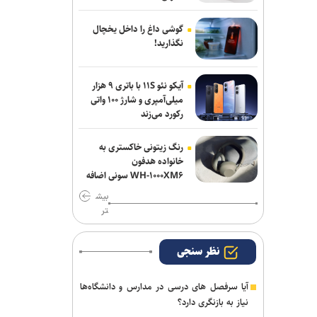
گوشی داغ را داخل یخچال
نگذارید!
آیکو نئو ۱۱S با باتری ۹ هزار
میلی‌آمپری و شارژ ۱۰۰ واتی
رکورد می‌زند
رنگ زیتونی خاکستری به
خانواده هدفون
WH-۱۰۰۰XM۶ سونی اضافه
شد
بیش
تر
نظر سنجی
آیا سرفصل های درسی در مدارس و دانشگاه‌ها
نیاز به بازنگری دارد؟