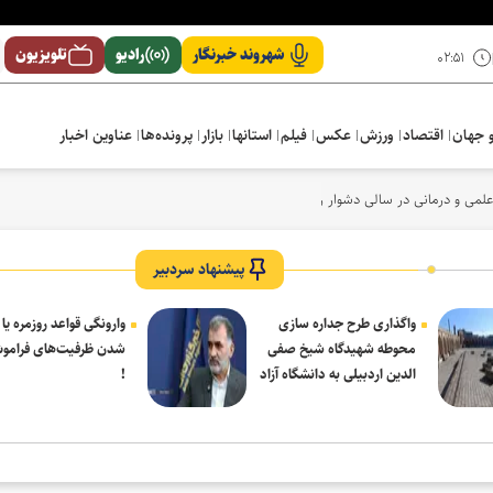
شهروند خبرنگار
رادیو
تلویزیون
۰۲:۵۱
 جهان
اقتصاد
ورزش
عکس
فیلم
استانها
بازار
پرونده‌ها
عناوین اخبار
لمی و درمانی در سالی دشوار رقم خورد
پیشنهاد سردبیر
واگذاری طرح جداره سازی
وارونگی قواعد روزمره یا
محوطه شهیدگاه شیخ صفی
شدن ظرفیت‌های فرامو
الدین اردبیلی به دانشگاه آزاد
!
مشکین شهر