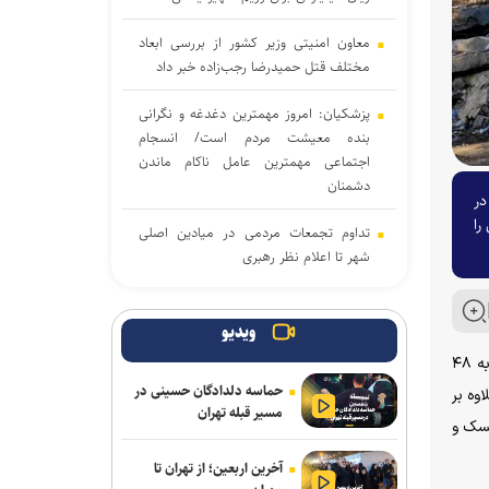
معاون امنیتی وزیر کشور از بررسی ابعاد
مختلف قتل حمیدرضا رجب‌زاده خبر داد
پزشکیان: امروز مهمترین دغدغه و نگرانی
بنده معیشت مردم است/ انسجام
اجتماعی مهمترین عامل ناکام ماندن
دشمنان
در
را
تداوم تجمعات مردمی در میادین اصلی
شهر تا اعلام نظر رهبری
جامعه را نمی‌توان با امرونهی اداره کرد/ با
پشتیبانی رهبری تمام تلاش بر وحدت و
ویدیو
انسجام است
به گزارش خبرگزاری آنا به نقل از آناتولی، «لئونید پاسچنیک»، مقام ارشد منصوب روسیه در لوهانسک، ضمن تأیید افزایش شمار مجروحان به ۴۸
حماسه دلدادگان حسینی در
لاوه بر
سقوط آراء مرتبط با حزب نتانیاهو در آستانه
مسیر قبله تهران
انتخابات کنست
نسک و
آخرین اربعین؛ از تهران تا
اولیانوف: خروج از مناقشه آمریکا-ایران، تنها