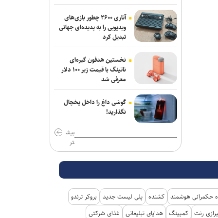
روسیه: رقابت برای دبیرکلی سازمان ملل
آتاری ۲۶۰۰ چطور بازی‌های
ویدیویی را به پدیده‌ای جهانی
همچنان باز است
تبدیل کرد
اعتراف رسانه‌های خارجی به شکست ترامپ
حاصل مجاهدت رسانه‌های انقلابی است
نخستین هدفون گیره‌ای
ناتینگ با قیمت زیر ۱۰۰ دلار
معرفی شد
۱۱ سناتور دموکرات خواستار خروج آمریکا از
جنگ با ایران شدند
گوشی داغ را داخل یخچال
یورش صهیونیست‌ها به چند منطقه در
نگذارید!
کرانه باختری
بیش
تر
پیام وزیر کشور به مناسبت روز خبرنگار
 حکمرانی هوشمند
کشنده
پلی لیست جدید
بروکر ترندو
رازی رنت
کمپینگ
هدایای تبلیغاتی
غذای شرکتی