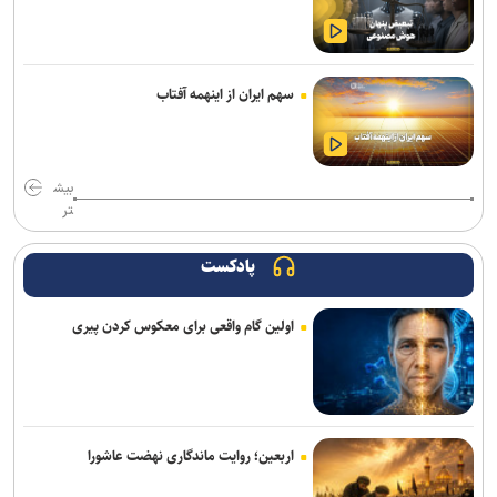
نتایج آزمون‌های سمپاد و نمونه دولتی پایه هفتم اعلام شد
آغاز ثبت‌نام دهمین دوره طرح شهید احمدی‌روشن ویژه استادان متقاضی
سهم ایران از اینهمه آفتاب
راهبری هسته‌های مسئله‌محور
بیانیه بسیج اساتید جهاددانشگاهی به مناسبت سالروز تأسیس
جهاددانشگاهی
بیش
تر
پادکست
اولین گام واقعی برای معکوس کردن پیری
اربعین؛ روایت ماندگاری نهضت عاشورا