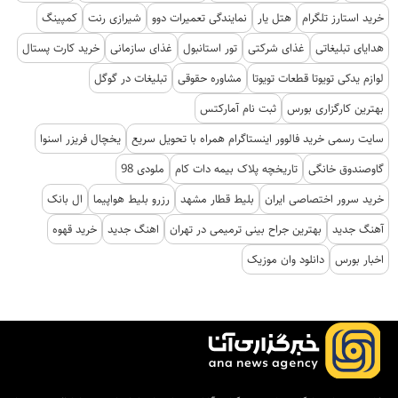
خرید استارز تلگرام
هتل یار
نمایندگی تعمیرات دوو
شیرازی رنت
کمپینگ
هدایای تبلیغاتی
غذای شرکتی
تور استانبول
غذای سازمانی
خرید کارت پستال
لوازم یدکی تویوتا قطعات تویوتا
مشاوره حقوقی
تبلیغات در گوگل
بهترین کارگزاری بورس
ثبت نام آمارکتس
سایت رسمی خرید فالوور اینستاگرام همراه با تحویل سریع
یخچال فریزر اسنوا
گاوصندوق خانگی
تاریخچه پلاک بیمه دات کام
ملودی 98
خرید سرور اختصاصی ایران
بلیط قطار مشهد
رزرو بلیط هواپیما
ال بانک
آهنگ جدید
بهترین جراح بینی ترمیمی در تهران
اهنگ جدید
خرید قهوه
اخبار بورس
دانلود وان موزیک