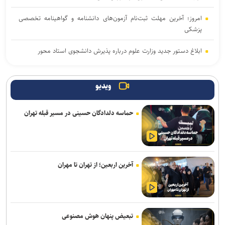
امروز؛ آخرین مهلت ثبت‌نام آزمون‌های دانشنامه و گواهینامه تخصصی
پزشکی
ابلاغ دستور جدید وزارت علوم درباره پذیرش دانشجوی استاد محور
آغاز ترم جدید دانشگاه شهیدبهشتی از اول مهر/ انتخاب واحد دانشجویان
از ۲۸ شهریور آغاز می‌شود
ویدیو
تربیت در کنار تعلیم؛ ضرورت تقویت جهت‌گیری الهی و فرهنگی در آموزش
حماسه دلدادگان حسینی در مسیر قبله تهران
تخصصی دانشگاه‌ها
آغاز انتخاب واحد ترم تحصیلی جدید دانشگاه آزاد اسلامی از ۲۴ مرداد
جهاد دانشگاهی برای پاسخ به نیاز‌های کشور نیازمند تحول بنیادین است
آخرین اربعین؛ از تهران تا مهران
اعلام جدیدترین طرح‌های پژوهشی دوران جنگ در حوزه پزشکی/ فراخوان
جذب طرح‌های تحقیقاتی آغاز شد
زمان نام‌نویسی آزمون کارشناسی ارشد علوم پزشکی فردا آغاز خواهد شد
تبعیض پنهان هوش مصنوعی