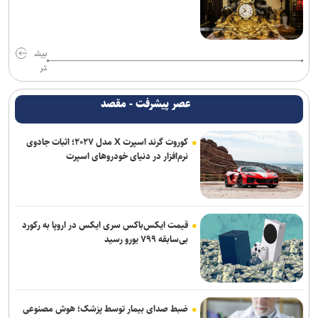
بیش
تر
عصر پیشرفت - مقصد
کوروت گرند اسپرت X مدل ۲۰۲۷؛ اثبات جادوی
نرم‌افزار در دنیای خودروهای اسپرت
قیمت ایکس‌باکس سری ایکس در اروپا به رکورد
بی‌سابقه ۷۹۹ یورو رسید
ضبط صدای بیمار توسط پزشک؛ هوش مصنوعی