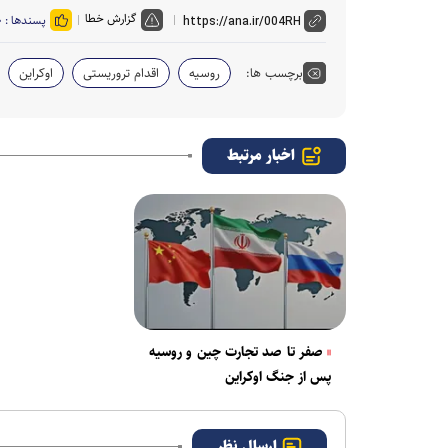
گزارش خطا
پسندها :
۰
برچسب ها:
روسیه
اقدام تروریستی
اوکراین
اخبار مرتبط
صفر تا صد تجارت چین و روسیه
پس از جنگ اوکراین
ارسال نظر