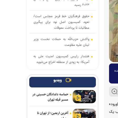
۲۰۲۳ رسید
حقوق فرهنگیان خط قرمز مجلس است/
تعهد کمیسیون اصل نود برای پیگیری
مطالبات تا پرداخت معوقات
واکنش حزب‌الله به حملات نخست‌ وزیر
لبنان علیه مقاومت
هشدار رئیس کمیسیون امنیت ملی به
آمریکا: به زودی از منطقه اخراج می‌شوید
ده
پیروزی نامزد حامی فلسطین در انتخابات
مقدماتی دموکرات‌ها برای سنا
ویدیو
دموکرات‌های کنگره آمریکا آمار تلفات جنگ
حماسه دلدادگان حسینی در
با ایران را زیر سؤال بردند
مسیر قبله تهران
ه «بلگورود»
جنگ رمضان و تولد نظم منطقه ای ایران
یب یک
آخرین اربعین؛ از تهران تا