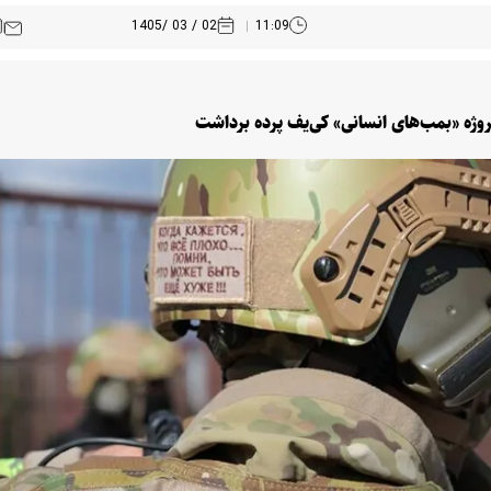
02 / 03 /1405
11:09
وژه «بمب‌های انسانی» کی‌یف پرده برداشت