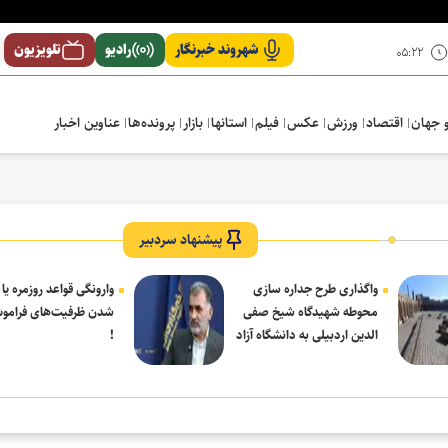
شهروند خبرنگار
رادیو
تلویزیون
۰۵:۲۲
 جهان
اقتصاد
ورزش
عکس
فیلم
استانها
بازار
پرونده‌ها
عناوین اخبار
پیشنهاد سردبیر
واگذاری طرح جداره سازی
وارونگی قواعد روزمره یا
محوطه شهیدگاه شیخ صفی
شدن ظرفیت‌های فرامو
الدین اردبیلی به دانشگاه آزاد
!
مشکین شهر