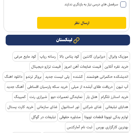
سرفصل های درسی نیاز به بازنگری ندارند
لینکستان
موزیک وایرال
دیزلیران کانتین
کود پتاس بالا
رسانه رپاپ
کود مایع مرغی
خرید نقره آنلاین
قیمت ضایعات آهن امروز
قیمت ترازو دیجیتال
اندیشکده حکمرانی هوشمند
کشنده
پلی لیست جدید
بروکر ترندو
دانلود اهنگ
آپ تیون
دریافت طلای آبشده از میلی
خرید سکه پارسیان اقساطی
آهنگ جدید
خرید استارز تلگرام
هتل یار
نمایندگی تعمیرات دوو
شیرازی رنت
کمپینگ
هدایای تبلیغاتی
غذای شرکتی
تور استانبول
غذای سازمانی
خرید کارت پستال
لوازم یدکی تویوتا قطعات تویوتا
مشاوره حقوقی
تبلیغات در گوگل
بهترین کارگزاری بورس
ثبت نام آمارکتس