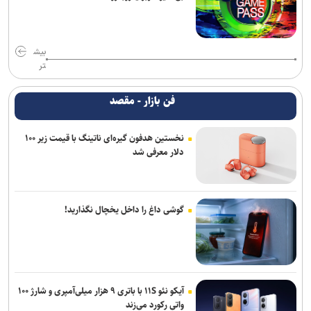
بیش
تر
فن بازار - مقصد
نخستین هدفون گیره‌ای ناتینگ با قیمت زیر ۱۰۰
دلار معرفی شد
گوشی داغ را داخل یخچال نگذارید!
آیکو نئو ۱۱S با باتری ۹ هزار میلی‌آمپری و شارژ ۱۰۰
واتی رکورد می‌زند