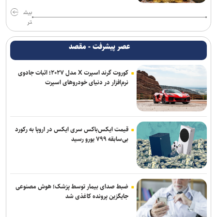
تروریسم را متوقف کند
بیش
تر
واشنگتن‌پست: ترامپ در محافل خصوصی از جی‌دی ونس برای انتخابات
۲۰۲۸ حمایت می‌کند
عصر پیشرفت - مقصد
قشقاوی: آمریکا یک هفته پس از تفاهم اسلام آباد آن را نقض کرد
کوروت گرند اسپرت X مدل ۲۰۲۷؛ اثبات جادوی
نرم‌افزار در دنیای خودروهای اسپرت
انفجار‌های پیاپی در پایگاه‌های نیرو‌های وابسته به ائتلاف سعودی در مأرب
و حضرموت
برنی سندرز: ترامپ خطرناک‌ ترین رئیس‌ جمهور تاریخ آمریکا است
قیمت ایکس‌باکس سری ایکس در اروپا به رکورد
بی‌سابقه ۷۹۹ یورو رسید
ضبط صدای بیمار توسط پزشک؛ هوش مصنوعی
جایگزین پرونده کاغذی شد