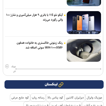
آیکو نئو ۱۱S با باتری ۹ هزار میلی‌آمپری و شارژ ۱۰۰
واتی رکورد می‌زند
رنگ زیتونی خاکستری به خانواده هدفون
WH-۱۰۰۰XM۶ سونی اضافه شد
بیش
تر
لینکستان
موزیک وایرال
دیزلیران کانتین
کود پتاس بالا
رسانه رپاپ
کود مایع مرغی
خرید نقره آنلاین
قیمت ضایعات آهن امروز
قیمت ترازو دیجیتال