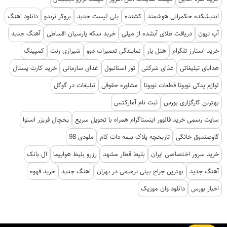
اندیشکده حکمرانی هوشمند
کشنده
پلی لیست جدید
بروکر ترندو
دانلود اهنگ
آپ تیون
دریافت طلای آبشده از میلی
خرید سکه پارسیان اقساطی
آهنگ جدید
خرید استارز تلگرام
هتل یار
نمایندگی تعمیرات دوو
شیرازی رنت
کمپینگ
هدایای تبلیغاتی
غذای شرکتی
تور استانبول
غذای سازمانی
خرید کارت پستال
لوازم یدکی تویوتا قطعات تویوتا
مشاوره حقوقی
تبلیغات در گوگل
بهترین کارگزاری بورس
ثبت نام آمارکتس
سایت رسمی خرید فالوور اینستاگرام همراه با تحویل سریع
یخچال فریزر اسنوا
گاوصندوق خانگی
تاریخچه پلاک بیمه دات کام
ملودی 98
خرید سرور اختصاصی ایران
بلیط قطار مشهد
رزرو بلیط هواپیما
ال بانک
آهنگ جدید
بهترین جراح بینی ترمیمی در تهران
اهنگ جدید
خرید قهوه
اخبار بورس
دانلود وان موزیک