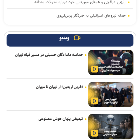
رایزنی عراقچی و همتای موریتانی خود درباره تحولات منطقه
حمله نیروهای اسرائیلی به خبرنگار پرس‌تی‌وی
لزوم تعمیق همکاری‌های علمی و پژوهشی عراق و ایران
ویدیو
پنتاگون با افشای کمبود تسلیحات نشست برگزار می‌کند
حماسه دلدادگان حسینی در مسیر قبله تهران
انفجار در حومه دمشق چند کشته و زخمی برجا گذاشت
برگزاری مجمع آژانس انرژی اتمی اوایل شهریور در آمریکا
یمن: نقشه عربستان برای حمله به صنعاء را در نطفه خفه کردیم
آخرین اربعین؛ از تهران تا مهران
پیام هشدار مقاومت یمن به ریاض
قدردانی از حضور حماسی ملت مبعوث شده در راهپیمایی اربعین
تبعیض پنهان هوش مصنوعی
ترامپ با تهدید افشاگران، بحران مهمات آمریکا را انکار کرد
رسانه عبری: از آغاز جنگ غزه دست‌کم ۹ هزار نظامی صهیونیست زخمی