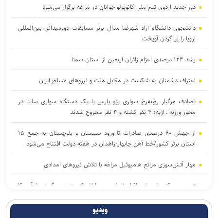
دور جدید اردوی تیم ملی کانوپولو جوانان در مراغه برگزار می‌شود
دانشجوی دانشگاه آزاد شهرضا مدال برنر مسابقات دوومیدانی بین‌المللی
اروپا را بر گردن آویخت
رشد ۱۲۴ درصدی اعزام زائران اربعین از استان سمنا
اعتراف دشمنان به شکست در مقابل ملت و نیرو‌های مسلح ایران
تصادف مرگبار رخ‌به‌رخ سواری پژو پارس با یک دستگاه سواری ساینا در
محور ورزنه ـ اژیه؛ ۴ نفر کشته و ۳ نفر مجروح شدند
از جهش ۶۰ درصدی صادرات تا ورود سیستان و بلوچستان به جمع ۱۵
استان برتر کشور/خط آهن چابهار-زاهدان در هفته دولت افتتاح می‌شود
مهار آتش‌سوزی مراتع هامپوئیل مراغه با تلاش نیروهای امدادی
تعجب می‌کنم از برخی افراد نابخرد در داخل که هنوز می‌گویند با آمریکا
بسازید!
ویدیو
دانشجوی دانشگاه آزاد اسلامی فردوس مدال برنز فدراسیون جهانی IFIA را