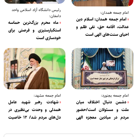
رئیس دانشگاه آزاد اسلامی واحد
امام جمعه همدان:
دامغان:
امام جمعه همدان: اسلام دین
ماه محرم بزرگ‌ترین حماسه
عدالت، اقامه حق، نفی ظلم و
استکبارستیزی و فرصتی برای
احیای سنت‌های الهی است
خودسازی است
امام جمعه بجنورد:
امام جمعه مشهد:
دشمن دنبال اختلاف میان
شهادت رهبر شهید عامل
ملت و مسئولان است/حضور
همدلی و وحدت بی‌نظیری در
مردم در میادین معجزه الهی
دل‌های مردم شد/ ۱۲ خاصیت
است
جنگ تحمیلی سوم برای ایران
اسلامی