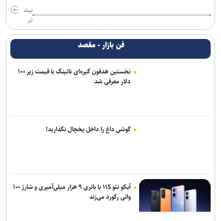
بیش
تر
فن بازار - مقصد
نخستین هدفون گیره‌ای ناتینگ با قیمت زیر ۱۰۰
دلار معرفی شد
گوشی داغ را داخل یخچال نگذارید!
آیکو نئو ۱۱S با باتری ۹ هزار میلی‌آمپری و شارژ ۱۰۰
واتی رکورد می‌زند