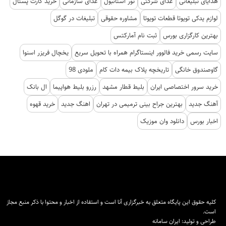
هدایای تبلیغاتی
غذای شرکتی
تور استانبول
غذای سازمانی
خرید کارت پستال
لوازم یدکی تویوتا قطعات تویوتا
مشاوره حقوقی
تبلیغات در گوگل
بهترین کارگزاری بورس
ثبت نام آمارکتس
سایت رسمی خرید فالوور اینستاگرام همراه با تحویل سریع
یخچال فریزر اسنوا
گاوصندوق خانگی
تاریخچه پلاک بیمه دات کام
ملودی 98
خرید سرور اختصاصی ایران
بلیط قطار مشهد
رزرو بلیط هواپیما
ال بانک
آهنگ جدید
بهترین جراح بینی ترمیمی در تهران
اهنگ جدید
خرید قهوه
اخبار بورس
دانلود وان موزیک
کلیه حقوق این پایگاه متعلق به خبرگزاری آنا است و استفاده از اخبار و محتوا با ذکر منبع مجاز
است.
طراحی و تولید:
ایران سامانه