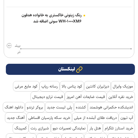
رنگ زیتونی خاکستری به خانواده هدفون
WH-۱۰۰۰XM۶ سونی اضافه شد
بیش
تر
لینکستان
موزیک وایرال
دیزلیران کانتین
کود پتاس بالا
رسانه رپاپ
کود مایع مرغی
خرید نقره آنلاین
قیمت ضایعات آهن امروز
قیمت ترازو دیجیتال
اندیشکده حکمرانی هوشمند
کشنده
پلی لیست جدید
بروکر ترندو
دانلود اهنگ
آپ تیون
دریافت طلای آبشده از میلی
خرید سکه پارسیان اقساطی
آهنگ جدید
خرید استارز تلگرام
هتل یار
نمایندگی تعمیرات دوو
شیرازی رنت
کمپینگ