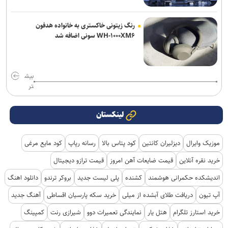
رنگ زیتونی خاکستری به خانواده هدفون
WH-۱۰۰۰XM۶ سونی اضافه شد
بیش
تر
لینکستان
موزیک وایرال
دیزلیران کانتین
کود پتاس بالا
رسانه رپاپ
کود مایع مرغی
خرید نقره آنلاین
قیمت ضایعات آهن امروز
قیمت ترازو دیجیتال
اندیشکده حکمرانی هوشمند
کشنده
پلی لیست جدید
بروکر ترندو
دانلود اهنگ
آپ تیون
دریافت طلای آبشده از میلی
خرید سکه پارسیان اقساطی
آهنگ جدید
خرید استارز تلگرام
هتل یار
نمایندگی تعمیرات دوو
شیرازی رنت
کمپینگ