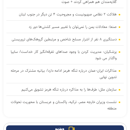
گلایه‌مندان هم همراهی کردند + صوت
هلاکت ۲ نظامی صهیونیست و مجروحیت ۴ تن دیگر در جنوب لبنان
صنعا: معادلات یمن را نمی‌توان با تغییر مسیر کشتی‌ها دور زد
دستگیری ۸ نفر از اشرار مسلح شاخص و مرتبطین گروهک‌های تروریستی
پزشکیان: مدیریت کردن با وجود صداهای تفرقه‌انگیز کار خداست/ سایپا
واگذار می شود
مذاکرات ایران-عمان درباره تنگه هرمز ادامه دارد/ بیانیه مشترک در مرحله
تدوین نهایی
سازمان ملل: طرف‌ها را به مذاکره درباره تنگه هرمز تشویق می‌کنیم
نشست وزیران خارجه مصر، ترکیه، پاکستان و عربستان با محوریت تحولات
منطقه
انصارالله حمله به یک نفتکش عربستان را تأیید کرد
ویدیو