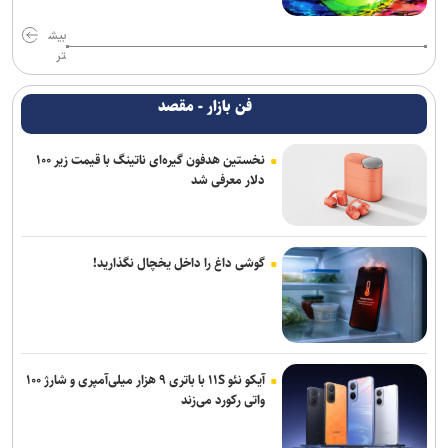
بیش
تر
فن بازار - مقصد
نخستین هدفون گیره‌ای ناتینگ با قیمت زیر ۱۰۰
دلار معرفی شد
گوشی داغ را داخل یخچال نگذارید!
آیکو نئو ۱۱S با باتری ۹ هزار میلی‌آمپری و شارژ ۱۰۰
واتی رکورد می‌زند