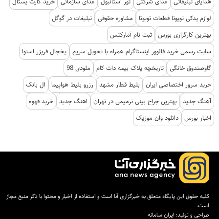
هدایای تبلیغاتی
غذای شرکتی
تور استانبول
غذای سازمانی
خرید کارت پستال
لوازم یدکی تویوتا قطعات تویوتا
مشاوره حقوقی
تبلیغات در گوگل
بهترین کارگزاری بورس
ثبت نام آمارکتس
سایت رسمی خرید فالوور اینستاگرام همراه با تحویل سریع
یخچال فریزر اسنوا
گاوصندوق خانگی
تاریخچه پلاک بیمه دات کام
ملودی 98
خرید سرور اختصاصی ایران
بلیط قطار مشهد
رزرو بلیط هواپیما
ال بانک
آهنگ جدید
بهترین جراح بینی ترمیمی در تهران
اهنگ جدید
خرید قهوه
اخبار بورس
دانلود وان موزیک
کلیه حقوق این پایگاه متعلق به خبرگزاری آنا است و استفاده از اخبار و محتوا با ذکر منبع مجاز
است.
طراحی و تولید:
ایران سامانه