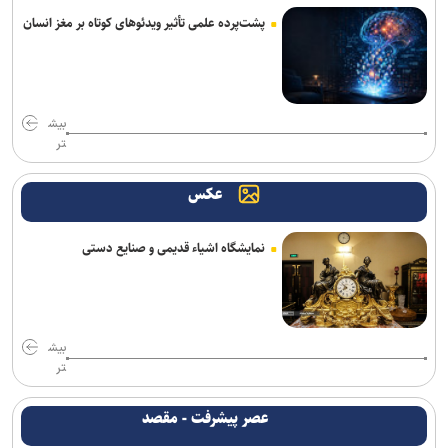
پشت‌پرده علمی تأثیر ویدئو‌های کوتاه بر مغز انسان
رسانه عبری: از آغاز جنگ غزه دست‌کم ۹ هزار نظامی صهیونیست زخمی
شده‌اند
ترامپ با تهدید افشاگران، بحران مهمات آمریکا را انکار کرد
بیش
تر
بیانیۀ خانواده شهید لاریجانی دربارۀ گمانه‌زنی‌های رسانه‌ای
هلاکت اعضای یک تیم تروریستی در سیستان‌وبلوچستان
عکس
آتلانتیک: دستاوردهای انتخاباتی ترامپ در حال از بین رفتن است
نمایشگاه اشیاء قدیمی و صنایع دستی
حمله یک شهپاد به یک کشتی در نزدیکی باب‌المندب
فایننشال‌تایمز: توافق احتمالی آمریکا و ایران اهداف اولیه ترامپ را محقق
نمی‌کند
بیش
تر
وزارت اطلاعات: ۲۱ مزدور موساد و ۴ شرور مسلح در کرمان بازداشت
شدند
عصر پیشرفت - مقصد