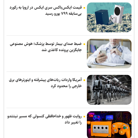
انفجار در سوریه/ پهپادها در آسمان لاذقیه رویت شدند
قیمت ایکس‌باکس سری ایکس در اروپا به رکورد
بی‌سابقه ۷۹۹ یورو رسید
شبکه اول روسیه: اربعین یکی از بزرگ‌ترین راهپیمایی‌های جهان است
ضبط صدای بیمار توسط پزشک؛ هوش مصنوعی
جایگزین پرونده کاغذی شد
آمریکا واردات ربات‌های پیشرفته و اینورترهای برق
خارجی را محدود کرد
روایت ظهور و خداحافظی کنسولی که مسیر نینتندو
را تغییر داد