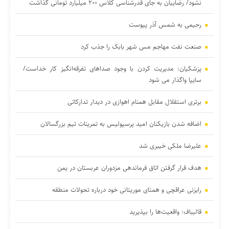
نشود/ رضاییان به جای قدرشناسی کلاس ۲۰۰ میلیارد تومانی گذاشت
رحیمی به شمس آذر پیوست
صنعت نفت مهاجم مس شهر بابک را جذب کرد
پزشکیان: مدیریت کردن با وجود صداهای تفرقه‌انگیز کار خداست/
سایپا واگذار می شود
برتری استقلال مقابل همنام اهوازی در دیدار تدارکاتی
اضافه شدن بازیکنان امید پرسپولیس به تمرینات تیم بزرگسالان
علیرضا ملکی خیبری شد
هدف قرار گرفتن اتاق‌ فرماندهی مزدوران عربستان در یمن
رایزنی عراقچی و همتای موریتانی خود درباره تحولات منطقه
قالیباف: واقعیت‌ها را بپذیرید