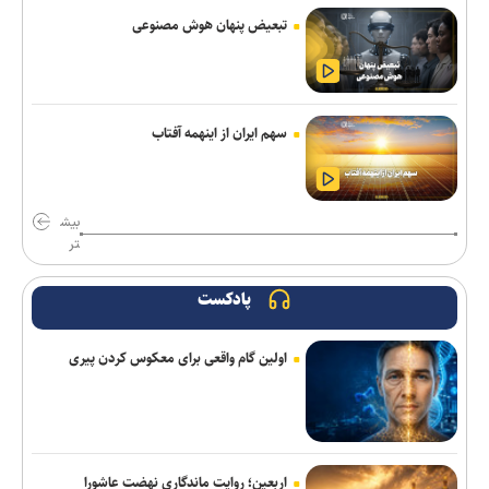
باختر: انتقال قرضی بازیکن بدون ثبت قرارداد تخلف است/ استقلال با
تبعیض پنهان هوش مصنوعی
مجازاتی مواجه نخواهد شد
هزاریان: امیدواریم تا قبل از شروع لیگ پنجره استقلال خوزستان باز
شود
سهم ایران از اینهمه آفتاب
برتری استقلال مقابل همنام اهوازی در دیدار تدارکاتی
مدیرعامل پرسپولیس سفیر افتخاری چوگان شد
بیش
دنیامالی: امنیت آذربایجان، امنیت ایران است/ تفاهم نامه ای میان
تر
وزاری ورزش دو کشور به امضا خواهد رسید
پادکست
اضافه شدن بازیکنان امید پرسپولیس به تمرینات تیم بزرگسالان
دانایی دوباره خیبری شد
اولین گام واقعی برای معکوس کردن پیری
پزشکیان: مدیریت کردن با وجود صداهای تفرقه‌انگیز کار خداست/
سایپا واگذار می شود
تهیدست به صنعت نفت پیوست
اربعین؛ روایت ماندگاری نهضت عاشورا