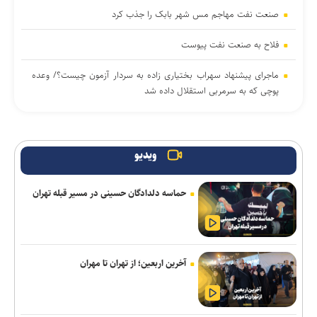
صنعت نفت مهاجم مس شهر بابک را جذب کرد
فلاح به صنعت نفت پیوست
ماجرای پیشنهاد سهراب بختیاری زاده به سردار آزمون چیست؟/ وعده
پوچی که به سرمربی استقلال داده شد
فریدونی: دلیل بسته ماندن پنجره استقلال ۴ فسخ غیر موجه در دو
سال بوده است/ تاجرنیا دوست دارد خودش را تبرئه کند
ویدیو
تاجدار و صادقی دستیاران جدید الهامی در پیکان
حماسه دلدادگان حسینی در مسیر قبله تهران
مدال طلای زارعی در بلاروس/ دومین رکوردشکنی دونده ایران در
آستانه بازی‌های آسیایی
عالمی دستیار الهامی در پیکان شد
آخرین اربعین؛ از تهران تا مهران
تناقض در بودجه باشگاه سپاهان؛ رشد ۲۵ درصدی یا کاهش چشم‌گیر
بودجه فوتبال؟