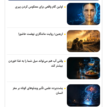
باد و آسمان نیمه‌ابری باشند
اولین گام واقعی برای معکوس کردن پیری
پزشکیان: جامعه امروز بیش از هر زمان به همدلی و اخلاق قرآنی نیاز
دارد
واگذاری طرح جداره سازی محوطه شهیدگاه شیخ صفی الدین اردبیلی
به دانشگاه آزاد مشکین شهر
اربعین؛ روایت ماندگاری نهضت عاشورا
موکب «سلام یا مهدی (عج)» در سامرا طی ۲۳ روز به حدود ۱۰۰ هزار
زائر از کشورهای مختلف خدمت‌رسانی کرد
سامانه تخصصی قوانین تأمین اجتماعی راه‌اندازی شد
وقتی آب هم می‌تواند میل شما را به غذا خوردن
بیشتر کند
یرخورد مرگبار ۲ سمند در جاده اهواز–خرمشهر/ ۴ سرنشین در میان
شعله‌های آتش جان باختند
تهاتر ۱۶۷۳ میلیارد تومان از اموال شرکت‌های تراستی/ توقیف ۸۶
پشت‌پرده علمی تأثیر ویدئو‌های کوتاه بر مغز
خودروی لوکس، ۱۸۷ قطعه زمین و ۸۶ واحد آپارتمان
انسان
امروز پنجشنبه نبض ترافیک پایتخت به آرامی می‌زند