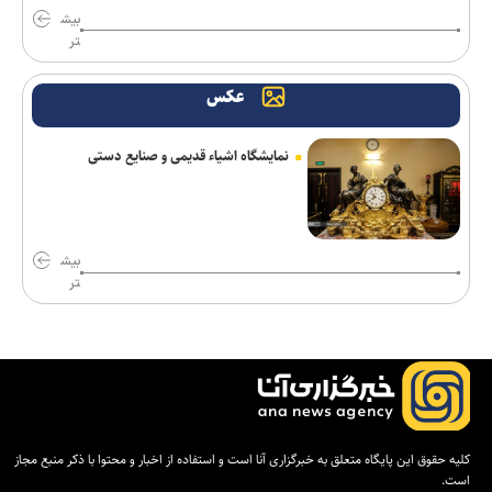
دانشگاه ورود کند؛ فرونشست زمین هشدار علمی برای زیرساخت
بیش
تر
افزایش احتمال انتقال بیماری‌های مشترک بین انسان و حیوان با قاچاق
دام/ کنترل تب دنگی از مالاریا دشوارتر است
عکس
وزیر بهداشت: تکمیل بیمارستان ۱۷ شهریور برازجان تا اوایل سال آینده
نمایشگاه اشیاء قدیمی و صنایع دستی
هدف‌گذاری شده است
تکذیب شایعه معافیت سربازان فراری
حضور کودکان در شبکه‌های اجتماعی باعث افت عملکرد تحصیلی در
بیش
آینده خواهد شد
تر
رئیس شورای تحول علوم انسانی: شورای تحول ظرفیت مکمل وزارت
علوم برای شتاب‌بخشی به تحول در آموزش عالی است
آغاز رسمی طرح هوش مصنوعی در مدارس سما استان تهران از مهر
ماه؛ توسعه به استان‌های دیگر در دستور کار
کلیه حقوق این پایگاه متعلق به خبرگزاری آنا است و استفاده از اخبار و محتوا با ذکر منبع مجاز
آتاری ۲۶۰۰ چطور بازی‌های ویدیویی را به پدیده‌ای جهانی تبدیل کرد
است.