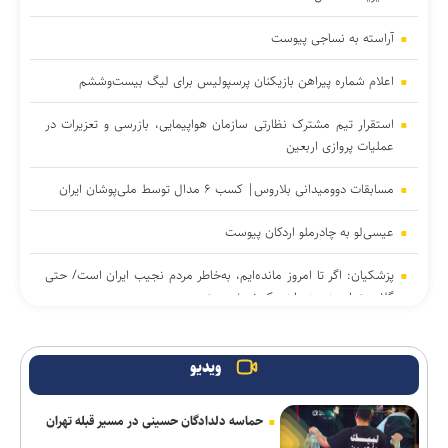
آراسته به نساجی پیوست
اعلام شماره پیراهن بازیکنان پرسپولیس برای لیگ بیست‌وششم
استقرار تیم مشترک نظارتی سازمان هواپیمایی، بازرسی و تعزیرات در
عملیات پروازی اربعین
مسابقات دوومیدانی بلاروس| کسب ۶ مدال توسط ملی‌پوشان ایران
عیسی‌لو به چادرملو اردکان پیوست
پزشکیان: اگر تا امروز مانده‌ایم، به‌خاطر مردم نجیب ایران است/ حتی
گلایه‌مندان هم همراهی کردند + صوت
دو پیش‌شرط توسعه پالایشگاه‌های کوچک‌مقیاس/ راز کلید گذار از
صنعت پالایش سنتی به صنایع پیشرفته انرژی چیست؟
ویدیو
دستگیری ۸ نفر از اشرار مسلح شاخص و مرتبطین گروهک‌های
حماسه دلدادگان حسینی در مسیر قبله تهران
تروریستی