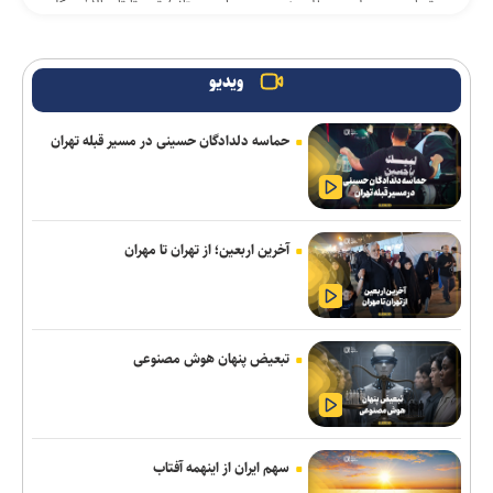
تساوی پرسپولیس و آلومینیوم در دیدار دوستانه/ تیم تارتار بالاخره گل
خورد
اژدهاکش رسما پرسپولیسی شد
ویدیو
بازگشت خلیفه و گودرزی به تمرینات آلومینیوم
حماسه دلدادگان حسینی در مسیر قبله تهران
ادامه خریدهای خطیبی از تیم سابق/ نصیری به فجرسپاسی پیوست
پزشکیان: امروز مهمترین دغدغه و نگرانی بنده معیشت مردم است/
انسجام اجتماعی مهمترین عامل ناکام ماندن دشمنان
آخرین اربعین؛ از تهران تا مهران
تمدید قرارداد مربی ترک استقلال
بازی‌های سرخابی‌ها به شهرقدس رفت/ استقلال خوزستان به تهران
تبعیض پنهان هوش مصنوعی
بازگشت
آغاز اردوی تیم ملی بوکس برای ناگویا با حضور ۱۰ ملی‌پوش
محمدی: مقابل استقلال لیگ را پرقدرت آغاز می‌کنیم/ امیدوارم با
سهم ایران از اینهمه آفتاب
مس شهربابک کمترین گل خورده لیگ را داشته باشیم