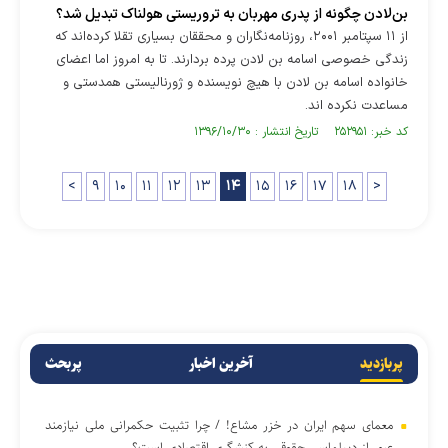
بن‌لادن چگونه از پدری مهربان به تروریستی هولناک تبدیل شد؟
از ۱۱ سپتامبر ۲۰۰۱، روزنامه‌نگاران و محققان بسیاری تقلا کرده‌اند که
زندگی خصوصی اسامه بن لادن پرده بردارند. تا به امروز اما اعضای
خانواده اسامه بن لادن با هیچ نویسنده و ژورنالیستی همدستی و
مساعدت نکرده اند.
کد خبر: ۲۵۲۹۵۱ تاریخ انتشار : ۱۳۹۶/۱۰/۳۰
<
۹
۱۰
۱۱
۱۲
۱۳
۱۴
۱۵
۱۶
۱۷
۱۸
>
پربازدید
آخرین اخبار
پربحث
معمای سهم ایران در خزر مشاع! / چرا تثبیت حکمرانی ملی نیازمند
عبور از دیپلماسی حقوقی به کنشگری اقتصادی است؟