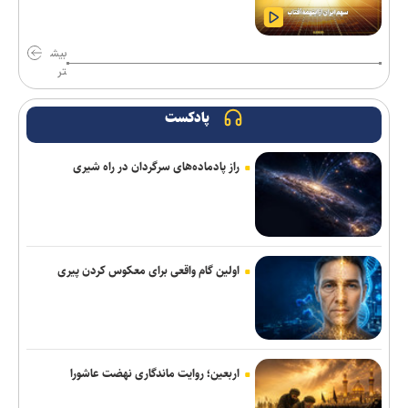
تداوم تجمعات مردمی در میادین اصلی شهر تا اعلام نظر رهبری
بیش
سقوط آراء مرتبط با حزب نتانیاهو در آستانه انتخابات کنست
تر
اولیانوف: خروج از مناقشه آمریکا-ایران، تنها از مسیر دیپلماسی ممکن
پادکست
است
فیدان: احتمالاً مصر به توافق مکه می‌پیوندد
راز پادماده‌های سرگردان در راه شیری
سردار فلاح‌زاده: اقتدار دفاعی ایران نتیجه مدیریت ولایت فقیه است/
ایران اسلامی به مبدأ هجوم پاسخ می‌دهد و حُسن همجواری را رعایت
می‌کند
اولین گام واقعی برای معکوس کردن پیری
سخنگوی ارتش: نظم ایرانی حاکم بر تنگه هرمز غیرقابل بازگشت است
مقام یمنی: عربستان از قدرت نظامی صنعا وحشت دارد
سفر رئیس دستگاه اطلاعاتی عربستان به عراق
اربعین؛ روایت ماندگاری نهضت عاشورا
عارف: هوش مصنوعی زیرساخت حکمرانی متوازن و جهش اقتصادی