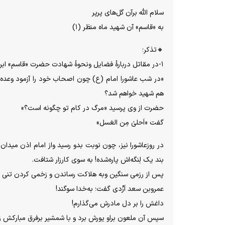
سلام اللَّه برآن گل‌های پرپر
به «قاسم» آن شهید ماه منظر (۱)
🔸تذکر؛
۱-در مقاتل دربارهٔ فضایل ونحوهٔ شهادت حضرت «قاسم» ابن الحسن (ع) آمده؛
«در شب عاشورا امام (ع) چون اصحاب خود را آزمود وعده
هم شهید خواهم شد؟
حضرت از وی پرسید «مرگ در کام تو چگونه است؟»
گفت «اَحلیٰ مِن العَسل»
در روزعاشورا نیز، چون نوبت بدو رسید واز امام اذن میدا
بند یک لِنگه‌اش پاره‌شده! به سوی کارزار شتافت.
پس از رزمی سنگین وبه هلاکت رساندن و زخمی کردن تنی
عمروبن سعد اَزْدى گفت؛ به‌خدا سوگند!
داغش را بر دل مادرش می‌گذارم!
سپس آن ملعون براو یورش برد و با شمشیر برفرق مبارکش زد 