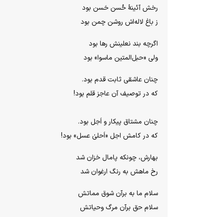
رخش آئینهٔ حُسن حَسن بود
ز باغ لاله‌اش روشن چمن بود
اگرچه بند نعلینش رها بود
ولی «حبل‌المتین ماسوا» بود
چنان عاشقی ثابت قدم بود.
که در توصیف آن عاجز قلم بود!
چنان مشتاق پیکار و اَجل بود.
که در کامش اجل «اَحلیٰ عسل» بود!
بهارش، چونکه پامال خزان شد
رخ ماهش به رنگ ارغوان شد
سلام ما به برآن شوق مماتش
سلام حق برآن مرگ وحیاتش