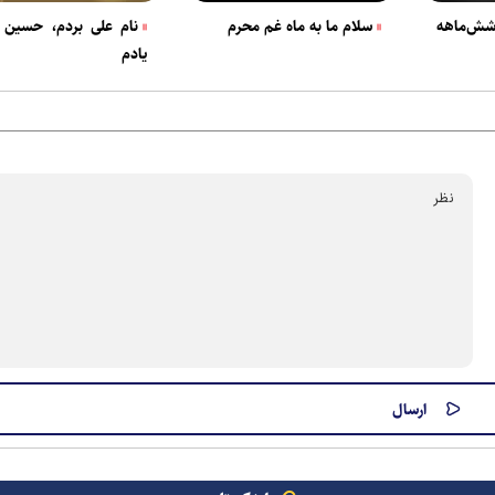
شش‌ماهه
سلام ما به ماه غم محرم
نام علی بردم، حسین آ
یادم