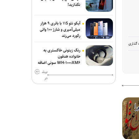
نگذارید!
آیکو نئو ۱۱S با باتری ۹ هزار
میلی‌آمپری و شارژ ۱۰۰ واتی
رکورد می‌زند
 گذاری
رنگ زیتونی خاکستری به
خانواده هدفون
WH-۱۰۰۰XM۶ سونی اضافه
شد
بیش
تر