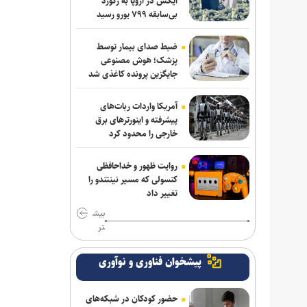
ایکس در اروپا به رکورد
بی‌سابقه ۷۹۹ یورو رسید
ضبط صدای بیمار توسط
پزشک؛ هوش مصنوعی
جایگزین پرونده کاغذی شد
آمریکا واردات ربات‌های
پیشرفته و اینورترهای برق
خارجی را محدود کرد
روایت ظهور و خداحافظی
کنسولی که مسیر نینتندو را
تغییر داد
بیش
تر
پیشخوان فناوری و نوآوری
حضور کودکان در شبکه‌های