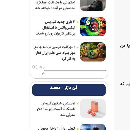
اجتماعی باعث افت عملکرد
تحصیلی در آینده خواهد شد
۳ بازی جدید گیم‌پس
ایکس‌باکس با استقبال
بی‌نظیر کاربران روبه‌رو شدند
یا من
«مهرکام» دومین برنامه جامع
مهر بنیاد ملی علم ایران آغاز
به کار کرد
بیش
تر
یى که
فن بازار - مقصد
نخستین هدفون گیره‌ای
ناتینگ با قیمت زیر ۱۰۰ دلار
معرفی شد
گوشی داغ را داخل یخچال