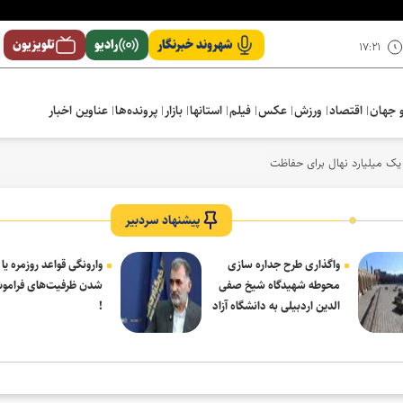
شهروند خبرنگار
رادیو
تلویزیون
۱۷:۲۱
 جهان
اقتصاد
ورزش
عکس
فیلم
استانها
بازار
پرونده‌ها
عناوین اخبار
 یک میلیارد نهال برای حفاظت از محیط‌زیست
پیشنهاد سردبیر
واگذاری طرح جداره سازی
وارونگی قواعد روزمره یا
محوطه شهیدگاه شیخ صفی
شدن ظرفیت‌های فرامو
الدین اردبیلی به دانشگاه آزاد
!
مشکین شهر