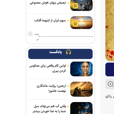
تبعیض پنهان هوش مصنوعی
سهم ایران از اینهمه آفتاب
بیش
تر
پادکست
اولین گام واقعی برای معکوس
کردن پیری
اربعین؛ روایت ماندگاری
نهضت عاشورا
 رثای
وقتی آب هم می‌تواند میل
شما را به غذا خوردن بیشتر