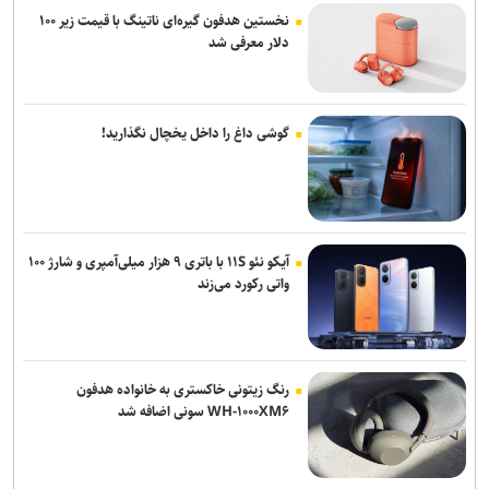
نخستین هدفون گیره‌ای ناتینگ با قیمت زیر ۱۰۰
دلار معرفی شد
گوشی داغ را داخل یخچال نگذارید!
آیکو نئو ۱۱S با باتری ۹ هزار میلی‌آمپری و شارژ ۱۰۰
واتی رکورد می‌زند
رنگ زیتونی خاکستری به خانواده هدفون
WH-۱۰۰۰XM۶ سونی اضافه شد