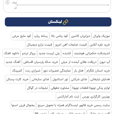
بیش
تر
لینکستان
موزیک وایرال
دیزلیران کانتین
کود پتاس بالا
رسانه رپاپ
کود مایع مرغی
خرید نقره آنلاین
قیمت ضایعات آهن امروز
قیمت ترازو دیجیتال
اندیشکده حکمرانی هوشمند
کشنده
پلی لیست جدید
بروکر ترندو
دانلود اهنگ
آپ تیون
دریافت طلای آبشده از میلی
خرید سکه پارسیان اقساطی
آهنگ جدید
خرید استارز تلگرام
هتل یار
نمایندگی تعمیرات دوو
شیرازی رنت
کمپینگ
هدایای تبلیغاتی
غذای شرکتی
تور استانبول
غذای سازمانی
خرید کارت پستال
لوازم یدکی تویوتا قطعات تویوتا
مشاوره حقوقی
تبلیغات در گوگل
بهترین کارگزاری بورس
ثبت نام آمارکتس
سایت رسمی خرید فالوور اینستاگرام همراه با تحویل سریع
یخچال فریزر اسنوا
گاوصندوق خانگی
تاریخچه پلاک بیمه دات کام
ملودی 98