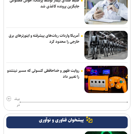
ضبط صدای بیمار توسط پزشک؛ هوش مصنوعی
جایگزین پرونده کاغذی شد
آمریکا واردات ربات‌های پیشرفته و اینورترهای برق
خارجی را محدود کرد
روایت ظهور و خداحافظی کنسولی که مسیر نینتندو
را تغییر داد
بیش
تر
پیشخوان فناوری و نوآوری