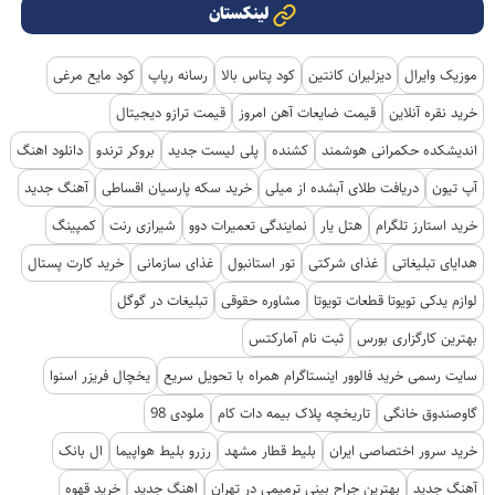
لینکستان
موزیک وایرال
دیزلیران کانتین
کود پتاس بالا
رسانه رپاپ
کود مایع مرغی
خرید نقره آنلاین
قیمت ضایعات آهن امروز
قیمت ترازو دیجیتال
اندیشکده حکمرانی هوشمند
کشنده
پلی لیست جدید
بروکر ترندو
دانلود اهنگ
آپ تیون
دریافت طلای آبشده از میلی
خرید سکه پارسیان اقساطی
آهنگ جدید
خرید استارز تلگرام
هتل یار
نمایندگی تعمیرات دوو
شیرازی رنت
کمپینگ
هدایای تبلیغاتی
غذای شرکتی
تور استانبول
غذای سازمانی
خرید کارت پستال
لوازم یدکی تویوتا قطعات تویوتا
مشاوره حقوقی
تبلیغات در گوگل
بهترین کارگزاری بورس
ثبت نام آمارکتس
سایت رسمی خرید فالوور اینستاگرام همراه با تحویل سریع
یخچال فریزر اسنوا
گاوصندوق خانگی
تاریخچه پلاک بیمه دات کام
ملودی 98
خرید سرور اختصاصی ایران
بلیط قطار مشهد
رزرو بلیط هواپیما
ال بانک
آهنگ جدید
بهترین جراح بینی ترمیمی در تهران
اهنگ جدید
خرید قهوه