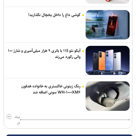
گوشی داغ را داخل یخچال نگذارید!
آیکو نئو ۱۱S با باتری ۹ هزار میلی‌آمپری و شارژ ۱۰۰
واتی رکورد می‌زند
رنگ زیتونی خاکستری به خانواده هدفون
WH-۱۰۰۰XM۶ سونی اضافه شد
بیش
تر