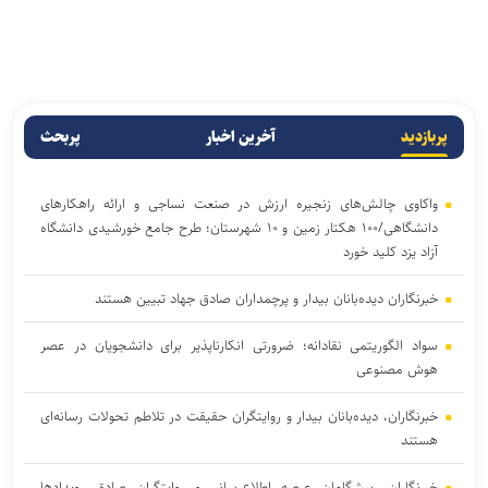
پربازدید
آخرین اخبار
پربحث
واکاوی چالش‌های زنجیره ارزش در صنعت نساجی و ارائه راهکارهای
دانشگاهی/۱۰۰ هکتار زمین و ۱۰ شهرستان؛ طرح جامع خورشیدی دانشگاه
آزاد یزد کلید خورد
خبرنگاران دیده‌بانان بیدار و پرچمداران صادق جهاد تبیین هستند
سواد الگوریتمی نقادانه؛ ضرورتی انکارناپذیر برای دانشجویان در عصر
هوش مصنوعی
خبرنگاران، دیده‌بانان بیدار و روایتگران حقیقت در تلاطم تحولات رسانه‌ای
هستند
خبرنگاران، پیشگامان عرصه اطلاع‌رسانی و روایتگران صادق رویداد‌ها