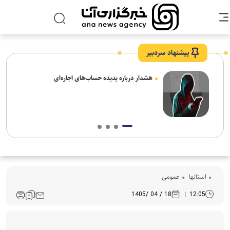
پیشنهاد سردبیر
ردم،
هشدار درباره پدیده حساب‌های اجاره‌ای
استانها
عمومی
18 / 04 /1405
12:05