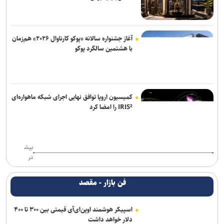
آغاز جشنواره سالانه «پوکو کارناوال ۲۰۲۶» هم‌زمان
با هشتمین سالگرد پوکو
کمیسیون اروپا توافق نهایی اجرای شبکه ماهواره‌ای
IRIS² را امضا کرد
بیش
تر
فن بازار - مقصد
اسپیکر هوشمند اوپن‌ای‌آی قیمتی بین ۳۰۰ تا ۴۰۰
دلار خواهد داشت