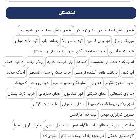
لینکستان
شماره تلفن امداد خودرو مدیران خودرو
شماره تلفن امداد خودرو هیوندای
موزیک وایرال
دیزلیران کانتین
کود پتاس بالا
رسانه رپاپ
کود مایع مرغی
خرید نقره آنلاین
قیمت ضایعات آهن امروز
قیمت ترازو دیجیتال
اندیشکده حکمرانی هوشمند
کشنده
پلی لیست جدید
بروکر ترندو
دانلود اهنگ
آپ تیون
دریافت طلای آبشده از میلی
خرید سکه پارسیان اقساطی
آهنگ جدید
خرید استارز تلگرام
هتل یار
نمایندگی تعمیرات دوو
شیرازی رنت
کمپینگ
هدایای تبلیغاتی
غذای شرکتی
تور استانبول
غذای سازمانی
خرید کارت پستال
لوازم یدکی تویوتا قطعات تویوتا
مشاوره حقوقی
تبلیغات در گوگل
بهترین کارگزاری بورس
ثبت نام آمارکتس
سایت رسمی خرید فالوور اینستاگرام همراه با تحویل سریع
یخچال فریزر اسنوا
گاوصندوق خانگی
تاریخچه پلاک بیمه دات کام
ملودی 98