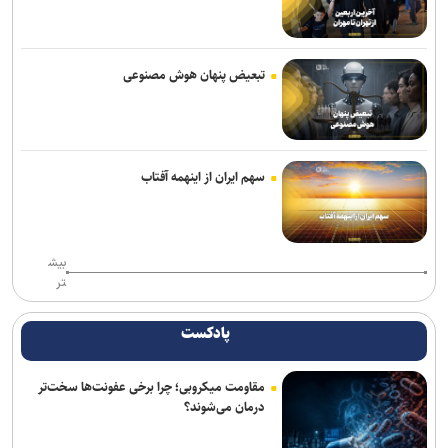
مسیر حقیقت‌جویی و آگاهی‌بخشی است
خبرنگاران پیشران آگاهی و بازتاب‌دهندگان حقیقت در جامعه امروز هستند
تبعیض پنهان هوش مصنوعی
زلزله‌ای به بزرگی ۴,۶ گلباف کرمان را لرزاند
۳ کشته بر اثر تصادف زنجیره‌ای در محور سرمست ـ گیلانغرب
سهم ایران از اینهمه آفتاب
خبرنگاری حرفه‌ای مسئولیتی برای جست‌وجوی حقیقت، مطالبه‌گری آگاهانه
و روایت دقیق و منصفانه رویدادهاست
خبرنگاران با مسئولیت‌پذیری و تعهد در مسیر صیانت از حقیقت و انعکاس
بیش
صدای مردم گام برمی‌دارند
تر
توقیف کامیون با راننده ۸ ساله در اصفهان!
پادکست
مقاومت میکروبی؛ چرا برخی عفونت‌ها سخت‌تر
درمان می‌شوند؟